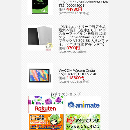
ャッシュ512MB 7200RPM CMR
ST24000DM001
44980円
価格:
(2025/9/18 20:32時点)
【9/1はエントリーで当店全品
最大P7倍】【在庫あり】B2 ポ
スターファイル 24枚収納 12ポ
ケット 515×728mm ベルソス
ブラック VS-Z01-BK 大きいファ
イル アニメ 保管 保存【/srm】
3700円
価格:
(2025/9/1 07:38時点)
WACOM Wacom Cintiq
16(DTK168) DTK168K4C
118800円
価格:
(2025/6/10 06:35時点)
おすすめショップ