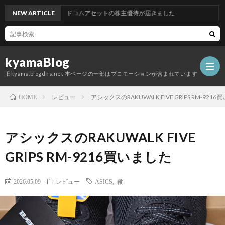
NEW ARTICLE
グッドコムアセットの株主優待が届きました
kyamaBlog
旧kyama.blogdns.net 本ページの一部はプロモーションが含まれています
レビュー
アシックスのRAKUWALK FIVE GRIPS RM-921
HOME
アシックスのRAKUWALK FIVE
GRIPS RM-9216買いました
2026.05.09
レビュー
ASICS
,
靴