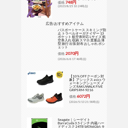
748円
価格:
(2023/8/25 10:24時点)
広告:おすすめアイテム
パスポートケース スキミング防
止 トラベルオーガナイザー 13
ポケット 航空券対応 Lサイズ 航
空券入れ 収納 スマホ 貴重品 薄
型 旅行 出張 財布 おしゃれ ポシ
ェット
2070円
価格:
(2026/6/6 17:46時点)
【10％OFFクーポン対
象】アシックス asics ウ
ォーキングシューズ メ
ンズ RAKUWALK FIVE
GRIPS RM-9216
6072円
価格:
(2026/5/13 21:58時点)
Seagate｜シーゲイト
BarraCuda 3.5インチ 内蔵ハー
ドディスク 24TB SATA6Gb/s キ