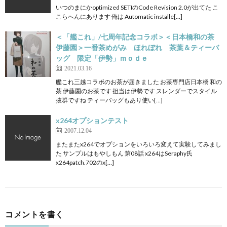
いつのまにかoptimized SETIのCode Revision 2.0が出てた こ
こらへんにあります 俺は Automatic installe[…]
＜「艦これ」/七周年記念コラボ＞＜日本橋和の茶
伊藤園＞一番茶めがみ ほれぼれ 茶葉＆ティーバ
ッグ 限定「伊勢」ｍｏｄｅ
2021.03.16
艦これ三越コラボのお茶が届きました お茶専門店日本橋 和の
茶 伊藤園のお茶です 担当は伊勢です スレンダーでスタイル
抜群ですね ティーバッグもあり使い[…]
x264オプションテスト
2007.12.04
またまたx264でオプションをいろいろ変えて実験してみまし
た サンプルはもやしもん 第08話 x264はSeraphy氏
x264patch.702のx[…]
コメントを書く