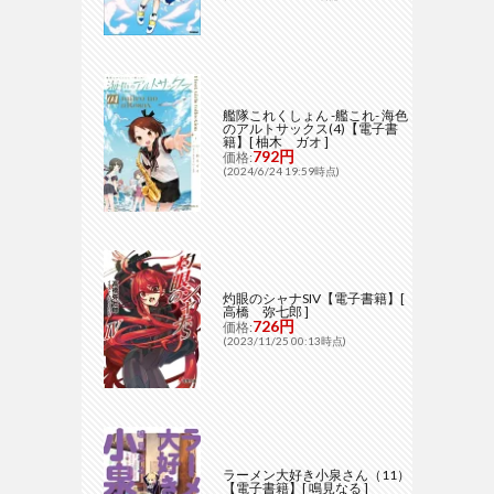
艦隊これくしょん -艦これ- 海色
のアルトサックス(4)【電子書
籍】[ 柚木 ガオ ]
792円
価格:
(2024/6/24 19:59時点)
灼眼のシャナSIV【電子書籍】[
高橋 弥七郎 ]
726円
価格:
(2023/11/25 00:13時点)
ラーメン大好き小泉さん（11）
【電子書籍】[ 鳴見なる ]