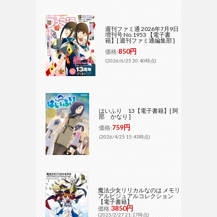
週刊ファミ通 2026年7月9日
増刊号 No.1953 【電子書
籍】[ 週刊ファミ通編集部 ]
850円
価格:
(2026/6/25 20:40時点)
はいふり 13【電子書籍】[ 阿
部 かなり ]
759円
価格:
(2026/4/25 15:43時点)
魔法少女リリカルなのは メモリ
アルビジュアルコレクション
【電子書籍】
3850円
価格:
(2025/2/27 21:17時点)