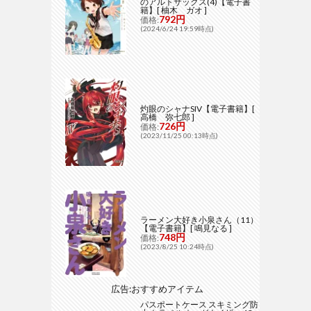
のアルトサックス(4)【電子書
籍】[ 柚木 ガオ ]
792円
価格:
(2024/6/24 19:59時点)
灼眼のシャナSIV【電子書籍】[
高橋 弥七郎 ]
726円
価格:
(2023/11/25 00:13時点)
ラーメン大好き小泉さん（11）
【電子書籍】[ 鳴見なる ]
748円
価格:
(2023/8/25 10:24時点)
広告:おすすめアイテム
パスポートケース スキミング防