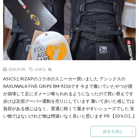
2026.05.09
ASICS
,
靴
ASICSとRIZAPのコラボのスニーカー買いました アシックスの
RAKUWALK FIVE GRIPS RM-9216です 今まで履いていたやつが踵
が崩壊して足にダメージ喰らわれるようになったので買い替えです
歩けば足指グーパー運動を売りにしています 履いて歩いた感じでは
負荷がある感じはなく、普通に軽くて履きやすいシューズでした 安
い物ではないけれど物は間違いなく良いと思います PR 【10％O […]
続きを読む