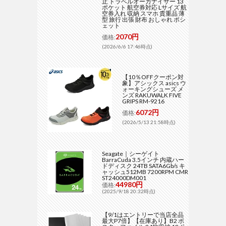
止 トラベルオーガナイザー 13
ポケット 航空券対応 Lサイズ 航
空券入れ 収納 スマホ 貴重品 薄
型 旅行 出張 財布 おしゃれ ポシ
ェット
2070円
価格:
(2026/6/6 17:46時点)
【10％OFFクーポン対
象】アシックス asics ウ
ォーキングシューズ メ
ンズ RAKUWALK FIVE
GRIPS RM-9216
6072円
価格:
(2026/5/13 21:58時点)
Seagate｜シーゲイト
BarraCuda 3.5インチ 内蔵ハー
ドディスク 24TB SATA6Gb/s キ
ャッシュ512MB 7200RPM CMR
ST24000DM001
44980円
価格:
(2025/9/18 20:32時点)
【9/1はエントリーで当店全品
最大P7倍】【在庫あり】B2 ポ