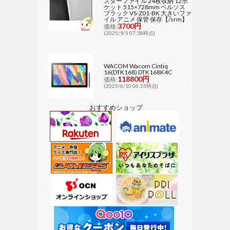
スターファイル 24枚収納 12ポ
ケット 515×728mm ベルソス
ブラック VS-Z01-BK 大きいファ
イル アニメ 保管 保存【/srm】
3700円
価格:
(2025/9/1 07:38時点)
WACOM Wacom Cintiq
16(DTK168) DTK168K4C
118800円
価格:
(2025/6/10 06:35時点)
おすすめショップ