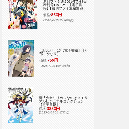
週刊ファミ通 2026年7月9日
増刊号 No.1953 【電子書
籍】[ 週刊ファミ通編集部 ]
850円
価格:
(2026/6/25 20:40時点)
はいふり 13【電子書籍】[ 阿
部 かなり ]
759円
価格:
(2026/4/25 15:43時点)
魔法少女リリカルなのは メモリ
アルビジュアルコレクション
【電子書籍】
3850円
価格:
(2025/2/27 21:17時点)