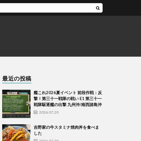
最近の投稿
艦これ2026夏イベント 前段作戦：反
撃！第三十一戦隊の戦い E1 第三十一
戦隊駆逐艦の出撃 九州沖/南西諸島沖
2026.07.20
吉野家の牛スタミナ焼肉丼を食べま
した
2026.07.20