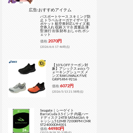
広告:おすすめアイテム
パスポートケース スキミング防
止 トラベルオーガナイザー 13
ポケット 航空券対応 Lサイズ 航
空券入れ 収納 スマホ 貴重品 薄
型 旅行 出張 財布 おしゃれ ポシ
ェット
2070円
価格:
(2026/6/6 17:46時点)
【10％OFFクーポン対
象】アシックス asics ウ
ォーキングシューズ メ
ンズ RAKUWALK FIVE
GRIPS RM-9216
6072円
価格:
(2026/5/13 21:58時点)
Seagate｜シーゲイト
BarraCuda 3.5インチ 内蔵ハー
ドディスク 24TB SATA6Gb/s キ
ャッシュ512MB 7200RPM CMR
ST24000DM001
44980円
価格:
(2025/9/18 20:32時点)