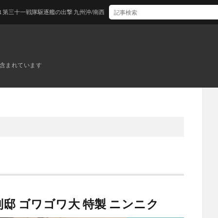
戦隊駆逐艦の出撃 九州沖/南西諸島沖
ンが含まれています
邸 ゴワゴワ大 特製 ニンニク