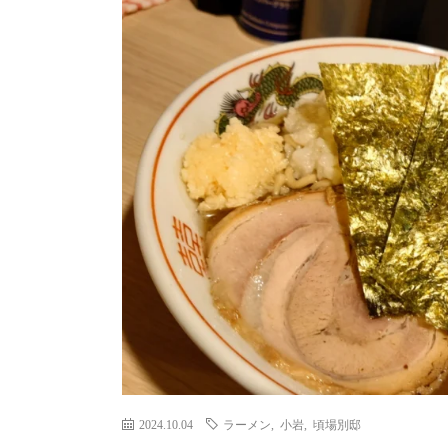
2024.10.04
ラーメン
,
小岩
,
頃場別邸