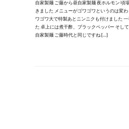
自家製麺 ご藤から昼自家製麺 夜ホルモン 
きました メニューがゴワゴワというのは変わ
ワゴワ大で特製あとニンニクも付けました 一
た 卓上には煮干酢、ブラックペッパー そし
自家製麺 ご藤時代と同じですね […]