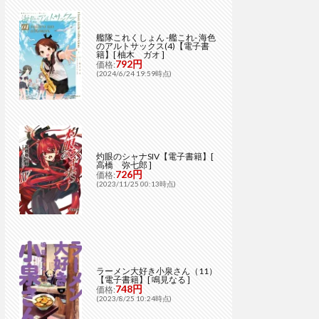
艦隊これくしょん -艦これ- 海色
のアルトサックス(4)【電子書
籍】[ 柚木 ガオ ]
792円
価格:
(2024/6/24 19:59時点)
灼眼のシャナSIV【電子書籍】[
高橋 弥七郎 ]
726円
価格:
(2023/11/25 00:13時点)
ラーメン大好き小泉さん（11）
【電子書籍】[ 鳴見なる ]
748円
価格:
(2023/8/25 10:24時点)