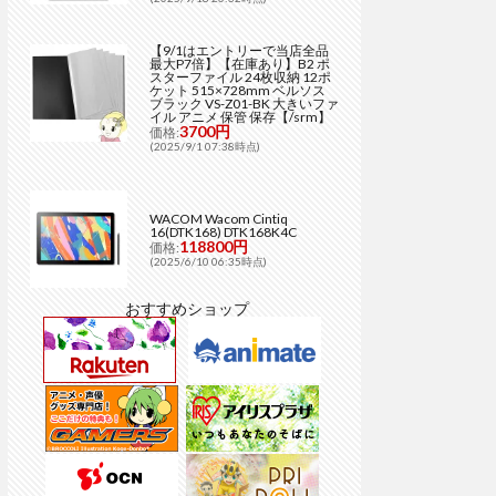
【9/1はエントリーで当店全品
最大P7倍】【在庫あり】B2 ポ
スターファイル 24枚収納 12ポ
ケット 515×728mm ベルソス
ブラック VS-Z01-BK 大きいファ
イル アニメ 保管 保存【/srm】
3700円
価格:
(2025/9/1 07:38時点)
WACOM Wacom Cintiq
16(DTK168) DTK168K4C
118800円
価格:
(2025/6/10 06:35時点)
おすすめショップ