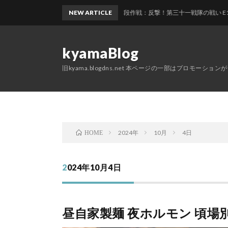
艦これ2026夏イベント 前段作戦：反撃！第三十一戦隊の戦い E1 第三十一
NEW ARTICLE
kyamaBlog
旧kyama.blogdns.net 本ページの一部はプロモーショ
2024年
10月
4日
HOME
2024年10月4日
昼自家製麺 夜ホルモン 頃場別