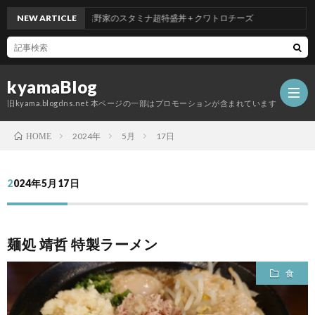
NEW ARTICLE
吉野家のスタミナ超特盛丼 + クワトロチーズ
kyamaBlog
旧kyama.blogdns.net 本ページの一部はプロモーションが含まれています
2024年
5月
17日
HOME
2024年5月17日
麺処 靖哲 特製ラーメン
食