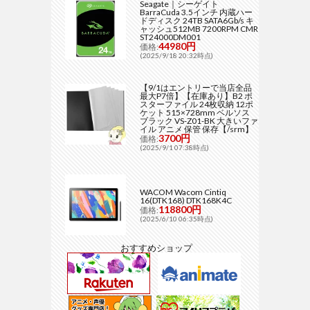
Seagate｜シーゲイト
BarraCuda 3.5インチ 内蔵ハー
ドディスク 24TB SATA6Gb/s キ
ャッシュ512MB 7200RPM CMR
ST24000DM001
44980円
価格:
(2025/9/18 20:32時点)
【9/1はエントリーで当店全品
最大P7倍】【在庫あり】B2 ポ
スターファイル 24枚収納 12ポ
ケット 515×728mm ベルソス
ブラック VS-Z01-BK 大きいファ
イル アニメ 保管 保存【/srm】
3700円
価格:
(2025/9/1 07:38時点)
WACOM Wacom Cintiq
16(DTK168) DTK168K4C
118800円
価格:
(2025/6/10 06:35時点)
おすすめショップ