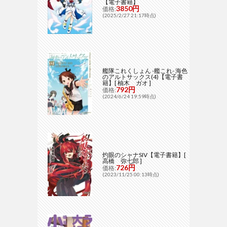
【電子書籍】
3850円
価格:
(2025/2/27 21:17時点)
艦隊これくしょん -艦これ- 海色
のアルトサックス(4)【電子書
籍】[ 柚木 ガオ ]
792円
価格:
(2024/6/24 19:59時点)
灼眼のシャナSIV【電子書籍】[
高橋 弥七郎 ]
726円
価格:
(2023/11/25 00:13時点)