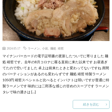
2024.05.17
ラーメン
,
小岩
,
麺処 靖哲
マイナンバーカードの電子証明書の更新したついでに寄りました 麺
処 靖哲です。去年の8月コロナに罹る直前に来た以来です お昼過ぎ
てたので空いてました 卓上は前来たときと変わってないですね 席間
のパーティションがあるのも変わらずです 麺処 靖哲 特製ラーメン
1050円 靖哲スペシャルと比べるとインパクトは弱いですが普通に特
製ラーメンです 味的には二郎系な感じの甘めのスープです ラーメン
タレで味の濃さは […]
続きを読む