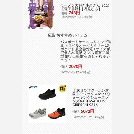
ラーメン大好き小泉さん（11）
【電子書籍】[ 鳴見なる ]
748円
価格:
(2023/8/25 10:24時点)
広告:おすすめアイテム
パスポートケース スキミング防
止 トラベルオーガナイザー 13
ポケット 航空券対応 Lサイズ 航
空券入れ 収納 スマホ 貴重品 薄
型 旅行 出張 財布 おしゃれ ポシ
ェット
2070円
価格:
(2026/6/6 17:46時点)
【10％OFFクーポン対
象】アシックス asics ウ
ォーキングシューズ メ
ンズ RAKUWALK FIVE
GRIPS RM-9216
6072円
価格:
(2026/5/13 21:58時点)