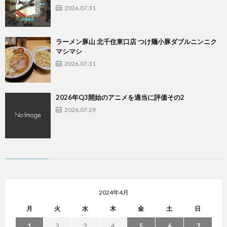
2026.07.31
ラーメン豚山 北千住東口店 つけ麺小豚ダブルニンニク
マシマシ
2026.07.31
2026年Q3開始のアニメを適当に評価その2
2026.07.29
2024年4月
月
火
水
木
金
土
日
1
2
3
4
5
6
7