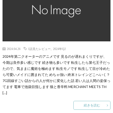
2024.04.26
1話見たレビュー
,
2024年Q2
2024年第二クオーターのアニメです 見るのが遅れまくりですが、
今期は良作多い感じです 続き物も多いです 転生したら第七王子だっ
たので、気ままに魔術を極めます 転生モノです 転生して目が冷めた
ら可愛いメイドに囲まれてた めちゃ強い 終末トレインどこへいく？
7G回線すごい話からの人が何かに変化した話 若い人は人間の姿保っ
てます 電車で池袋目指します 狼と香辛料 MERCHANT MEETS TH
[…]
続きを読む