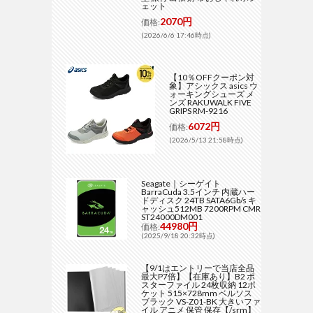
ェット
2070円
価格:
(2026/6/6 17:46時点)
【10％OFFクーポン対
象】アシックス asics ウ
ォーキングシューズ メ
ンズ RAKUWALK FIVE
GRIPS RM-9216
6072円
価格:
(2026/5/13 21:58時点)
Seagate｜シーゲイト
BarraCuda 3.5インチ 内蔵ハー
ドディスク 24TB SATA6Gb/s キ
ャッシュ512MB 7200RPM CMR
ST24000DM001
44980円
価格:
(2025/9/18 20:32時点)
【9/1はエントリーで当店全品
最大P7倍】【在庫あり】B2 ポ
スターファイル 24枚収納 12ポ
ケット 515×728mm ベルソス
ブラック VS-Z01-BK 大きいファ
イル アニメ 保管 保存【/srm】