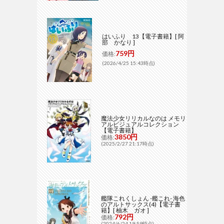
はいふり 13【電子書籍】[ 阿
部 かなり ]
759円
価格:
(2026/4/25 15:43時点)
魔法少女リリカルなのは メモリ
アルビジュアルコレクション
【電子書籍】
3850円
価格:
(2025/2/27 21:17時点)
艦隊これくしょん -艦これ- 海色
のアルトサックス(4)【電子書
籍】[ 柚木 ガオ ]
792円
価格:
(2024/6/24 19:59時点)