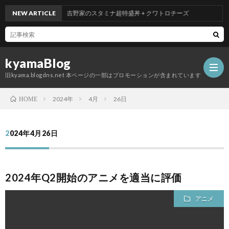
NEW ARTICLE
吉野家のスタミナ超特盛丼 + クワトロチーズ
kyamaBlog
旧kyama.blogdns.net 本ページの一部はプロモーションが含まれています
2024年
4月
26日
HOME
2024年4月26日
2024年Q2開始のアニメを適当に評価
アニメ