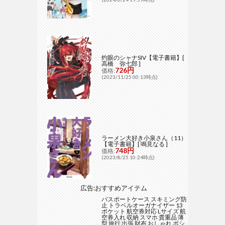
灼眼のシャナSIV【電子書籍】[
高橋 弥七郎 ]
726円
価格:
(2023/11/25 00:13時点)
ラーメン大好き小泉さん（11）
【電子書籍】[ 鳴見なる ]
748円
価格:
(2023/8/25 10:24時点)
広告:おすすめアイテム
パスポートケース スキミング防
止 トラベルオーガナイザー 13
ポケット 航空券対応 Lサイズ 航
空券入れ 収納 スマホ 貴重品 薄
型 旅行 出張 財布 おしゃれ ポシ