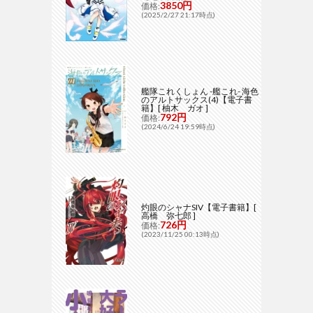
3850円
価格:
(2025/2/27 21:17時点)
艦隊これくしょん -艦これ- 海色
のアルトサックス(4)【電子書
籍】[ 柚木 ガオ ]
792円
価格:
(2024/6/24 19:59時点)
灼眼のシャナSIV【電子書籍】[
高橋 弥七郎 ]
726円
価格:
(2023/11/25 00:13時点)