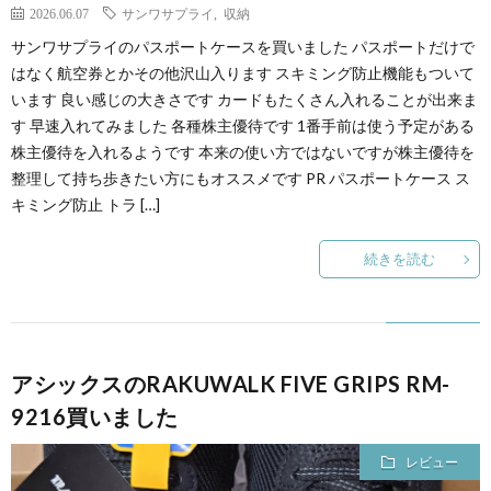
2026.06.07
サンワサプライ
,
収納
サンワサプライのパスポートケースを買いました パスポートだけで
はなく航空券とかその他沢山入ります スキミング防止機能もついて
います 良い感じの大きさです カードもたくさん入れることが出来ま
す 早速入れてみました 各種株主優待です 1番手前は使う予定がある
株主優待を入れるようです 本来の使い方ではないですが株主優待を
整理して持ち歩きたい方にもオススメです PR パスポートケース ス
キミング防止 トラ […]
続きを読む
アシックスのRAKUWALK FIVE GRIPS RM-
9216買いました
レビュー