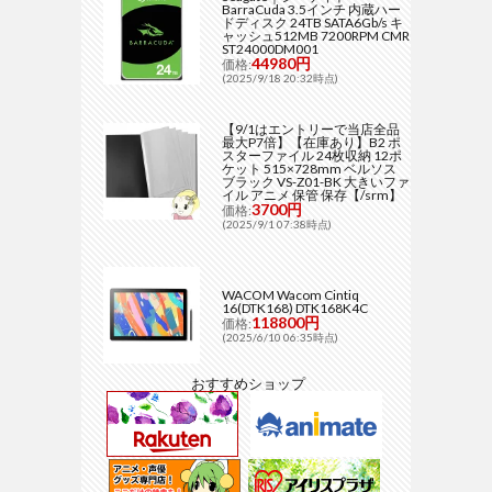
BarraCuda 3.5インチ 内蔵ハー
ドディスク 24TB SATA6Gb/s キ
ャッシュ512MB 7200RPM CMR
ST24000DM001
44980円
価格:
(2025/9/18 20:32時点)
【9/1はエントリーで当店全品
最大P7倍】【在庫あり】B2 ポ
スターファイル 24枚収納 12ポ
ケット 515×728mm ベルソス
ブラック VS-Z01-BK 大きいファ
イル アニメ 保管 保存【/srm】
3700円
価格:
(2025/9/1 07:38時点)
WACOM Wacom Cintiq
16(DTK168) DTK168K4C
118800円
価格:
(2025/6/10 06:35時点)
おすすめショップ