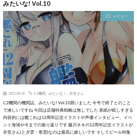
みたいな! Vol.10
レビュー
2025.08.30
C2機関
,
みたいな！
,
衣笠さん
C2機関の機関誌、みたいな! Vol.10買いました 今号で終了とのこと
で淋しいですね 今回は店舗特典戦略は無しでした 表紙が眩しすぎる
内容的には艦これは12周年記念イラストや声優インタビュー、イベ
ント海域や今までの振り返りです 藤川ネキの12周年記念イラストが
衣笠さん(と夕雲・巻雲)なのは最高に嬉しいです そしてビール特集