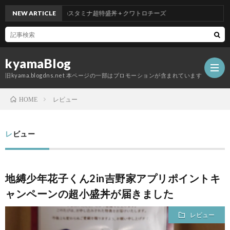
NEW ARTICLE
吉野家のスタミナ超特盛丼 + クワトロチーズ
kyamaBlog
旧kyama.blogdns.net 本ページの一部はプロモーションが含まれています
レビュー
HOME
レビュー
地縛少年花子くん2in吉野家アプリポイントキ
ャンペーンの超小盛丼が届きました
レビュー