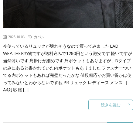
2025.10.03
カバン
今使っているリュックが壊れそうなので買ってみました LAD
WEATHERの物ですが送料込みで1280円という激安です 軽いですが
当然薄いです 肩掛けが細めです 外ポケットもありますが、Bタイプ
のみにあると書かれていた内ポケットもありました ファスナーつい
てる内ポケットもあれば完璧だったかな 値段相応かお買い得かは使
ってみないとわからないですね PR リュック レディース メンズ ［
A4対応 軽 […]
続きを読む