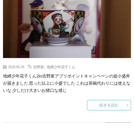
2026.06.28
吉野家
,
地縛少年花子くん
地縛少年花子くん2in吉野家アプリポイントキャンペーンの超小盛丼
が届きました 思った以上に小盛でした これは茶碗代わりには使えな
いな 少しだけ大きいお猪口な感じ
続きを読む