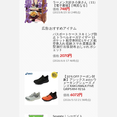
ラーメン大好き小泉さん（11）
【電子書籍】[ 鳴見なる ]
748円
価格:
(2023/8/25 10:24時点)
広告:おすすめアイテム
パスポートケース スキミング防
止 トラベルオーガナイザー 13
ポケット 航空券対応 Lサイズ 航
空券入れ 収納 スマホ 貴重品 薄
型 旅行 出張 財布 おしゃれ ポシ
ェット
2070円
価格:
(2026/6/6 17:46時点)
【10％OFFクーポン対
象】アシックス asics ウ
ォーキングシューズ メ
ンズ RAKUWALK FIVE
GRIPS RM-9216
6072円
価格:
(2026/5/13 21:58時点)
Seagate｜シーゲイト