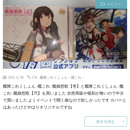
レビュー
2025.12.30
CD
,
艦隊これくしょん－艦これ－
艦隊これくしょん -艦これ- 艦娘想歌【壱】と艦隊これくしょん -艦
これ- 艦娘想歌【弐】を買いました 全然再販や復刻が無いので中古
で買いました よくイベントで聞く曲なので欲しかったです カバーと
はあったけどやはりオリジナルですね
続きを読む