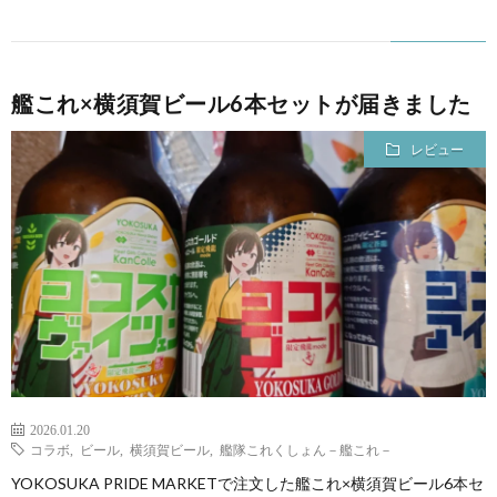
艦これ×横須賀ビール6本セットが届きました
レビュー
2026.01.20
コラボ
,
ビール
,
横須賀ビール
,
艦隊これくしょん－艦これ－
YOKOSUKA PRIDE MARKETで注文した艦これ×横須賀ビール6本セ