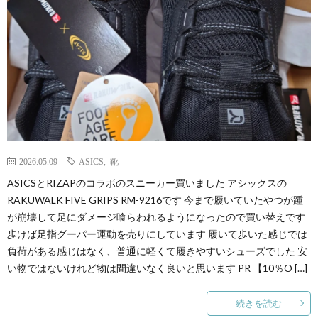
2026.05.09
ASICS
,
靴
ASICSとRIZAPのコラボのスニーカー買いました アシックスの
RAKUWALK FIVE GRIPS RM-9216です 今まで履いていたやつが踵
が崩壊して足にダメージ喰らわれるようになったので買い替えです
歩けば足指グーパー運動を売りにしています 履いて歩いた感じでは
負荷がある感じはなく、普通に軽くて履きやすいシューズでした 安
い物ではないけれど物は間違いなく良いと思います PR 【10％O […]
続きを読む