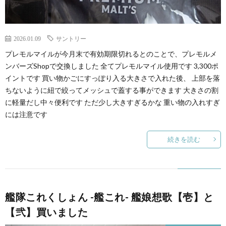
2026.01.09
サントリー
プレモルマイルが今月末で有効期限切れるとのことで、プレモルメ
ンバーズShopで交換しました 全てプレモルマイル使用です 3,300ポ
イントです 買い物かごにすっぽり入る大きさで入れた後、 上部を落
ちないように紐で絞ってメッシュで蓋する事ができます 大きさの割
に軽量だし中々便利です ただ少し大きすぎるかな 重い物の入れすぎ
には注意です
続きを読む
艦隊これくしょん -艦これ- 艦娘想歌【壱】と
【弐】買いました