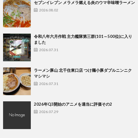
セブンイレブン メラメラ燃える炎のウマ辛味噌ラーメン
2026.08.02
令和八年六月作戦 主力艦隊第三群(101～500位)に入り
ました
2026.07.31
ラーメン豚山 北千住東口店 つけ麺小豚ダブルニンニク
マシマシ
2026.07.31
2026年Q3開始のアニメを適当に評価その2
2026.07.29