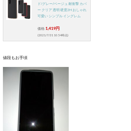
ド/グレー/ベージュ 耐衝撃 カバ
ー クリア 透明 硬度2H おしゃれ
可愛い シンプル イングレム
1,419円
価格:
(2021/7/31 10:54時点)
値段もお手頃