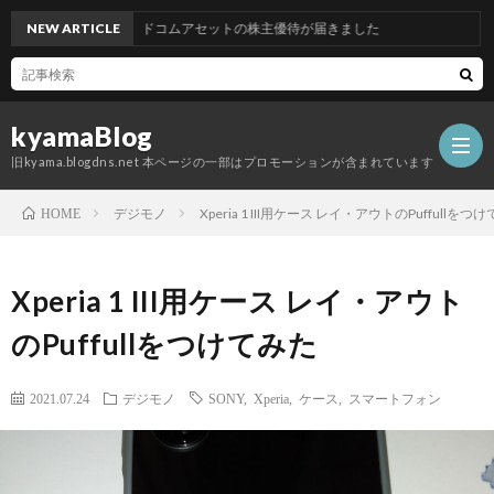
NEW ARTICLE
グッドコムアセットの株主優待が届きました
kyamaBlog
旧kyama.blogdns.net 本ページの一部はプロモーションが含まれています
デジモノ
Xperia 1 III用ケース レイ・アウトのPuffullをつ
HOME
Xperia 1 III用ケース レイ・アウト
のPuffullをつけてみた
2021.07.24
デジモノ
SONY
,
Xperia
,
ケース
,
スマートフォン