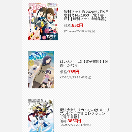
週刊ファミ通 2026年7月9日
増刊号 No.1953 【電子書
籍】[ 週刊ファミ通編集部 ]
850円
価格:
(2026/6/25 20:40時点)
はいふり 13【電子書籍】[ 阿
部 かなり ]
759円
価格:
(2026/4/25 15:43時点)
魔法少女リリカルなのは メモリ
アルビジュアルコレクション
【電子書籍】
3850円
価格:
(2025/2/27 21:17時点)