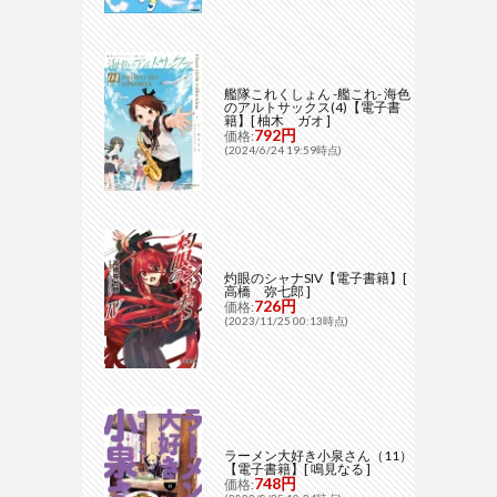
艦隊これくしょん -艦これ- 海色
のアルトサックス(4)【電子書
籍】[ 柚木 ガオ ]
792円
価格:
(2024/6/24 19:59時点)
灼眼のシャナSIV【電子書籍】[
高橋 弥七郎 ]
726円
価格:
(2023/11/25 00:13時点)
ラーメン大好き小泉さん（11）
【電子書籍】[ 鳴見なる ]
748円
価格: