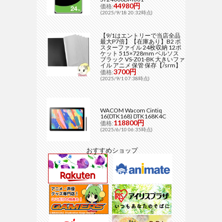
44980円
価格:
(2025/9/18 20:32時点)
【9/1はエントリーで当店全品
最大P7倍】【在庫あり】B2 ポ
スターファイル 24枚収納 12ポ
ケット 515×728mm ベルソス
ブラック VS-Z01-BK 大きいファ
イル アニメ 保管 保存【/srm】
3700円
価格:
(2025/9/1 07:38時点)
WACOM Wacom Cintiq
16(DTK168) DTK168K4C
118800円
価格:
(2025/6/10 06:35時点)
おすすめショップ