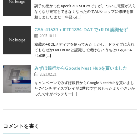
調子の悪かったXperia ZL2 SOL25ですが、 ついに電源が入ら
なくなり充電もできなくなったのでAUショップに修理を依
頼しました まだ一年経っ[…]
GSA-4163B + IEEE1394-DAT で+R DL認識せず
2005.10.11
秘蔵の+R DLメディアを使ってみた しかし、ドライブに入れ
てもなぜかDVD-ROMと認識して焼けない うちはLGのGSA-
4163B[…]
みずほ銀行からGoogle Nest Hubを貰いました
2023.02.21
キャンペーンでみずほ銀行からGoogle Nest Hubを貰いまし
た 7インチ ディスプレイ 第2世代です おもったより小さいか
ったですがバッテリー[…]
コメントを書く