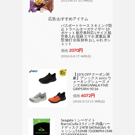
(2023/8/25 10:24時点)
広告:おすすめアイテム
パスポートケース スキミング防
止 トラベルオーガナイザー 13
ポケット 航空券対応 Lサイズ 航
空券入れ 収納 スマホ 貴重品 薄
型 旅行 出張 財布 おしゃれ ポシ
ェット
2070円
価格:
(2026/6/6 17:46時点)
【10％OFFクーポン対
象】アシックス asics ウ
ォーキングシューズ メ
ンズ RAKUWALK FIVE
GRIPS RM-9216
6072円
価格:
(2026/5/13 21:58時点)
Seagate｜シーゲイト
BarraCuda 3.5インチ 内蔵ハー
ドディスク 24TB SATA6Gb/s キ
ャッシュ512MB 7200RPM CMR
ST24000DM001