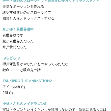
チート薬師のスローライフ～異世界に作ろうドラッグストア～
美味なポーションを作れる
説明前税無いのがスローライフ
幽霊と人狼とドラッグストアだな
月が導く異世界道中
異世界物です
親が異世界人だった
水戸黄門だった
ぶらどらぶ
押井守監督がやりたいものやってみただな
献血マニアと吸血鬼の話
TSUKIPRO THE ANIMATION2
アイドル物です
2期です
小林さんちのメイドラゴンS
実はドラゴンというくらいしか説明しないので、新規に見る人には