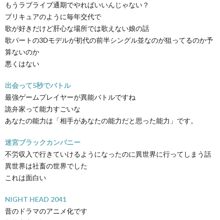
もうラブライブ通期でやればいいんじゃない？
プリキュアのように毎年交代で
歌が好きだけど肝心な場所では歌えない娘の話
歌パートの3Dモデルが初代の前半シングル並なのが狙ってるのか予
算ないのか
悪くはない
出会って5秒でバトル
最強ゲームプレイヤーが異能バトルですね
詭弁家って能力すごいな
あなたの能力は「相手があなたの能力だと思った能力」です。
迷宮ブラックカンパニー
不労収入で行きていけるようになったのに異世界に行ってしまう話
異世界は社畜の世界でした
これは面白い
NIGHT HEAD 2041
昔のドラマのアニメ化です