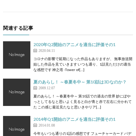
関連する記事
2020年Q2開始のアニメを適当に評価その1
2020.04.11
コロナの影響で延期になった作品もありますが、 無事放送開
始した作品を見ていきます いつも通り、1話見ただけの適当
な感想です 神之塔 -Tower of[…]
夏のあらし！ ～春夏冬中～ 第10話は3Dなのか？
2009.12.07
夏のあらし！ ～春夏冬中～ 第10話での過去の世界 妙にぼや
っとしてるなと思いよく見ると白が青と赤で左右に分かれて
た この感じ最近見たなと思いきやリア[…]
2014年Q1開始のアニメを適当に評価その1
2014.01.08
今年もいつも通りの1話の感想です フューチャーカード バデ