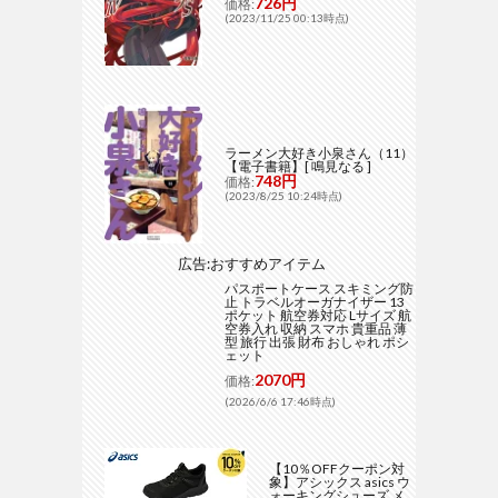
726円
価格:
(2023/11/25 00:13時点)
ラーメン大好き小泉さん（11）
【電子書籍】[ 鳴見なる ]
748円
価格:
(2023/8/25 10:24時点)
広告:おすすめアイテム
パスポートケース スキミング防
止 トラベルオーガナイザー 13
ポケット 航空券対応 Lサイズ 航
空券入れ 収納 スマホ 貴重品 薄
型 旅行 出張 財布 おしゃれ ポシ
ェット
2070円
価格:
(2026/6/6 17:46時点)
【10％OFFクーポン対
象】アシックス asics ウ
ォーキングシューズ メ