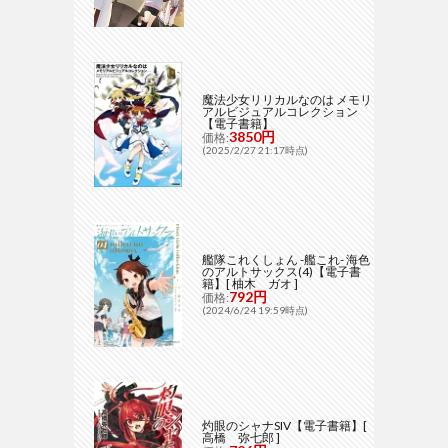
魔法少女リリカルなのは メモリ
アルビジュアルコレクション
【電子書籍】
3850円
価格:
(2025/2/27 21:17時点)
艦隊これくしょん -艦これ- 海色
のアルトサックス(4)【電子書
籍】[ 柚木 ガオ ]
792円
価格:
(2024/6/24 19:59時点)
灼眼のシャナSIV【電子書籍】[
高橋 弥七郎 ]