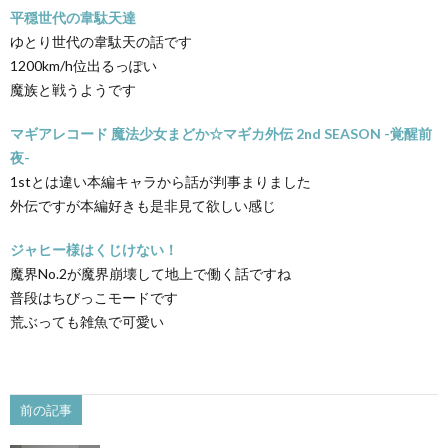
平穏世代の韋駄天達
ゆとり世代の韋駄天の話です
1200km/h位出るっぽい
魔族と戦うようです
マギアレコード 魔法少女まどか☆マギカ外伝 2nd SEASON -覚醒前
夜-
1stとは違い本編キャラから話が判事まりました
外伝ですが本編好きも是非見て欲しい感じ
ジャヒー様はくじけない！
魔界No.2が魔界崩壊して地上で働く話ですね
普段はちびっこモードです
荒ぶっても雑魚で可愛い
前の記事