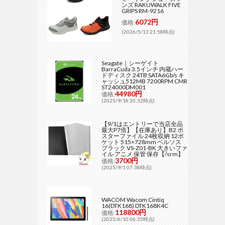
ンズ RAKUWALK FIVE
GRIPS RM-9216
6072円
価格:
(2026/5/13 21:58時点)
Seagate｜シーゲイト
BarraCuda 3.5インチ 内蔵ハー
ドディスク 24TB SATA6Gb/s キ
ャッシュ512MB 7200RPM CMR
ST24000DM001
44980円
価格:
(2025/9/18 20:32時点)
【9/1はエントリーで当店全品
最大P7倍】【在庫あり】B2 ポ
スターファイル 24枚収納 12ポ
ケット 515×728mm ベルソス
ブラック VS-Z01-BK 大きいファ
イル アニメ 保管 保存【/srm】
3700円
価格:
(2025/9/1 07:38時点)
WACOM Wacom Cintiq
16(DTK168) DTK168K4C
118800円
価格:
(2025/6/10 06:35時点)