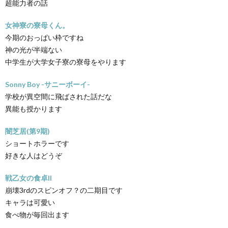
超能力者の話
女神寮の寮母くん。
今期のおっぱい枠ですね
神の光が半端ない
中学生が大学女子寮の寮母をやります
Sonny Boy -サニーボーイ-
学校が異空間に飛ばされた話だな
異能も授かります
闇芝居(第9期)
ショートホラーです
好きな人はどうぞ
戦乙女の食卓II
崩壊3rdのスピンオフ？の二期目です
キャラは可愛い
食べ物が毎回出ます