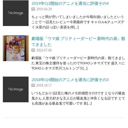
2019年Q2開始のアニメを適当に評価その4
2019.04.29
ちょっと間が空いてしまいましたが今期出揃いましたという
ことで 一話見たレビュー今期最終です キャロル&チューズデ
イ 火星の話っぽい 楽器を持[…]
劇場版「ウマ娘 プリティーダービー 新時代の扉」観
てきました
2024.07.06
劇場版「ウマ娘 プリティーダービー 新時代の扉」観てきまし
た 東宝の株主優待を使ったのでTOHOシネマズです 超久々に
TOHOシネマズ市川コルトンプラ[…]
2018年Q4開始のアニメを適当に評価その3
2018.10.17
いつもどおり1話見た俺のメモ的感想その3です となりの吸血
鬼さん 人形大好きな主人公が吸血鬼と仲良くなる話です とて
も良識がある吸血鬼で可愛いです 良[…]