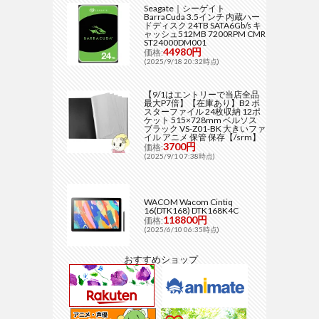
Seagate｜シーゲイト
BarraCuda 3.5インチ 内蔵ハー
ドディスク 24TB SATA6Gb/s キ
ャッシュ512MB 7200RPM CMR
ST24000DM001
44980円
価格:
(2025/9/18 20:32時点)
【9/1はエントリーで当店全品
最大P7倍】【在庫あり】B2 ポ
スターファイル 24枚収納 12ポ
ケット 515×728mm ベルソス
ブラック VS-Z01-BK 大きいファ
イル アニメ 保管 保存【/srm】
3700円
価格:
(2025/9/1 07:38時点)
WACOM Wacom Cintiq
16(DTK168) DTK168K4C
118800円
価格:
(2025/6/10 06:35時点)
おすすめショップ