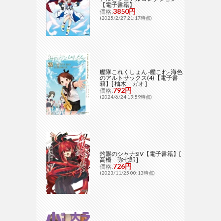
【電子書籍】
3850円
価格:
(2025/2/27 21:17時点)
艦隊これくしょん -艦これ- 海色
のアルトサックス(4)【電子書
籍】[ 柚木 ガオ ]
792円
価格:
(2024/6/24 19:59時点)
灼眼のシャナSIV【電子書籍】[
高橋 弥七郎 ]
726円
価格:
(2023/11/25 00:13時点)