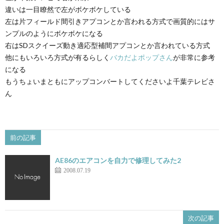
違いは一目瞭然で左がボケボケしている
左は片フィールド間引きアプコンとか言われる方式で画質的にはサ
ンプルのようにボケボケになる
右はSDスクイーズ動き適応型補間アプコンとか言われている方式
他にもいろいろ方式が有るらしく
バカだよポップさん
が非常に参考
になる
もうちょいまともにアップコンバートしてくださいよ千葉テレビさ
ん
前の記事
AE86のエアコンを自力で修理してみた2
2008.07.19
次の記事