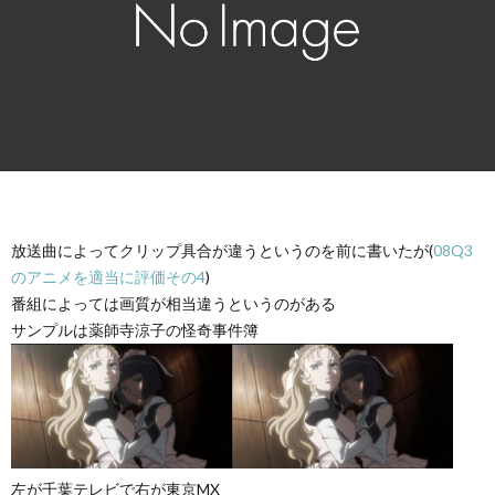
放送曲によってクリップ具合が違うというのを前に書いたが(
08Q3
のアニメを適当に評価その4
)
番組によっては画質が相当違うというのがある
サンプルは薬師寺涼子の怪奇事件簿
左が千葉テレビで右が東京MX