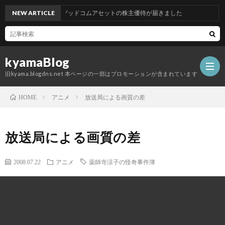
NEW ARTICLE
グッドコムアセットの株主優待が届きました
kyamaBlog
旧kyama.blogdns.net 本ページの一部はプロモーションが含まれています
アニメ
放送局による画質の差
HOME
放送局による画質の差
2008.07.22
アニメ
薬師寺涼子の怪奇事件簿