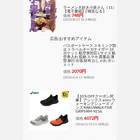
ラーメン大好き小泉さん（11）
【電子書籍】[ 鳴見なる ]
748円
価格:
(2023/8/25 10:24時点)
広告:おすすめアイテム
パスポートケース スキミング防
止 トラベルオーガナイザー 13
ポケット 航空券対応 Lサイズ 航
空券入れ 収納 スマホ 貴重品 薄
型 旅行 出張 財布 おしゃれ ポシ
ェット
2070円
価格:
(2026/6/6 17:46時点)
【10％OFFクーポン対
象】アシックス asics ウ
ォーキングシューズ メ
ンズ RAKUWALK FIVE
GRIPS RM-9216
6072円
価格:
(2026/5/13 21:58時点)