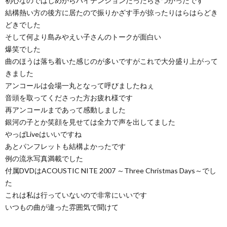
初心なのではじめからハイテンションだったらきつかったです
結構熱い方の後方に居たので振りかざす手が掠ったりはらはらどき
どきでした
そして何より島みやえい子さんのトークが面白い
爆笑でした
曲のほうは落ち着いた感じのが多いですがこれで大分盛り上がって
きました
アンコールは会場一丸となって呼びましたねぇ
音頭を取ってくださった方お疲れ様です
再アンコールまであって感動しました
銀河の子とか笑顔を見せては全力で声を出してました
やっぱLiveはいいですね
あとパンフレットも結構よかったです
例の流氷写真満載でした
付属DVDはACOUSTIC NITE 2007 ～Three Christmas Days～でし
た
これは私は行っていないので非常にいいです
いつもの曲が違った雰囲気で聞けて