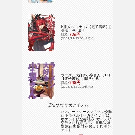
灼眼のシャナSIV【電子書籍】[
高橋 弥七郎 ]
726円
価格:
(2023/11/25 00:13時点)
ラーメン大好き小泉さん（11）
【電子書籍】[ 鳴見なる ]
748円
価格:
(2023/8/25 10:24時点)
広告:おすすめアイテム
パスポートケース スキミング防
止 トラベルオーガナイザー 13
ポケット 航空券対応 Lサイズ 航
空券入れ 収納 スマホ 貴重品 薄
型 旅行 出張 財布 おしゃれ ポシ
ェット