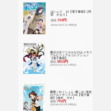
はいふり 13【電子書籍】[ 阿
部 かなり ]
759円
価格:
(2026/4/25 15:43時点)
魔法少女リリカルなのは メモリ
アルビジュアルコレクション
【電子書籍】
3850円
価格:
(2025/2/27 21:17時点)
艦隊これくしょん -艦これ- 海色
のアルトサックス(4)【電子書
籍】[ 柚木 ガオ ]
792円
価格:
(2024/6/24 19:59時点)