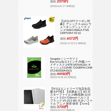
2070円
価格:
(2026/6/6 17:46時点)
【10％OFFクーポン対
象】アシックス asics ウ
ォーキングシューズ メ
ンズ RAKUWALK FIVE
GRIPS RM-9216
6072円
価格:
(2026/5/13 21:58時点)
Seagate｜シーゲイト
BarraCuda 3.5インチ 内蔵ハー
ドディスク 24TB SATA6Gb/s キ
ャッシュ512MB 7200RPM CMR
ST24000DM001
44980円
価格:
(2025/9/18 20:32時点)
【9/1はエントリーで当店全品
最大P7倍】【在庫あり】B2 ポ
スターファイル 24枚収納 12ポ
ケット 515×728mm ベルソス
ブラック VS-Z01-BK 大きいファ
イル アニメ 保管 保存【/srm】
3700円
価格:
(2025/9/1 07:38時点)