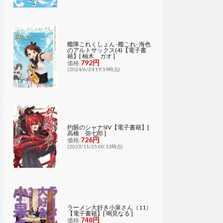
艦隊これくしょん -艦これ- 海色
のアルトサックス(4)【電子書
籍】[ 柚木 ガオ ]
792円
価格:
(2024/6/24 19:59時点)
灼眼のシャナSIV【電子書籍】[
高橋 弥七郎 ]
726円
価格:
(2023/11/25 00:13時点)
ラーメン大好き小泉さん（11）
【電子書籍】[ 鳴見なる ]
748円
価格: