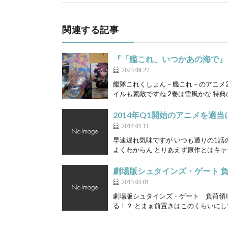
関連する記事
『「艦これ」いつかあの海で』 第
2023.09.27
艦隊これくしょん－艦これ－のアニメ2期
イルも素敵ですね 2巻は雪風かな 特典の
2014年Q1開始のアニメを適当
2014.01.11
早速遅れ気味ですが いつも通りの1話
よくわからん とりあえず原作とはキャ
劇場版シュタインズ・ゲート 
2013.05.01
劇場版シュタインズ・ゲート 負荷領域
る！？ とまぁ前置きはこのくらいにして