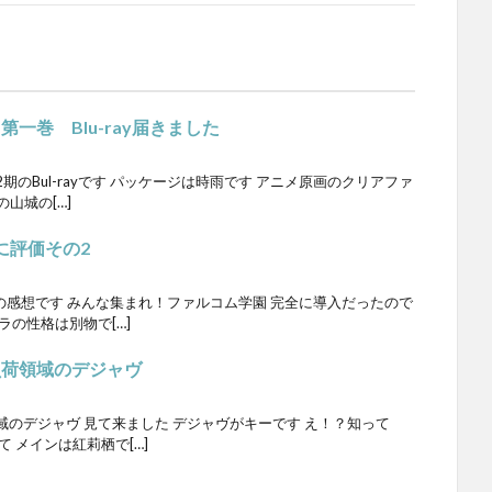
一巻 Blu-ray届きました
のBul-rayです パッケージは時雨です アニメ原画のクリアファ
山城の[…]
に評価その2
の感想です みんな集まれ！ファルコム学園 完全に導入だったので
ラの性格は別物で[…]
負荷領域のデジャヴ
のデジャヴ 見て来ました デジャヴがキーです え！？知って
 メインは紅莉栖で[…]