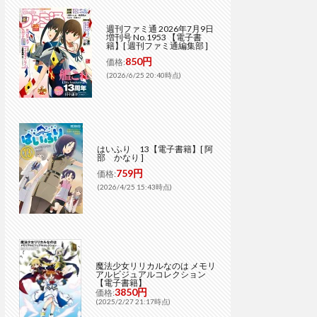
週刊ファミ通 2026年7月9日
増刊号 No.1953 【電子書
籍】[ 週刊ファミ通編集部 ]
850円
価格:
(2026/6/25 20:40時点)
はいふり 13【電子書籍】[ 阿
部 かなり ]
759円
価格:
(2026/4/25 15:43時点)
魔法少女リリカルなのは メモリ
アルビジュアルコレクション
【電子書籍】
3850円
価格:
(2025/2/27 21:17時点)