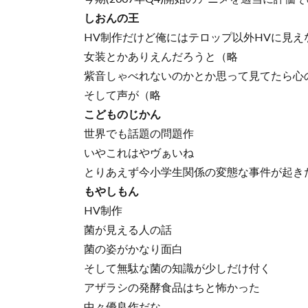
しおんの王
HV制作だけど俺にはテロップ以外HVに見え
女装とかありえんだろうと（略
紫音しゃべれないのかとか思って見てたら心
そして声が（略
こどものじかん
世界でも話題の問題作
いやこれはやヴぁいね
とりあえず今小学生関係の変態な事件が起き
もやしもん
HV制作
菌が見える人の話
菌の姿がかなり面白
そして無駄な菌の知識が少しだけ付く
アザラシの発酵食品はちと怖かった
中々優良作だな