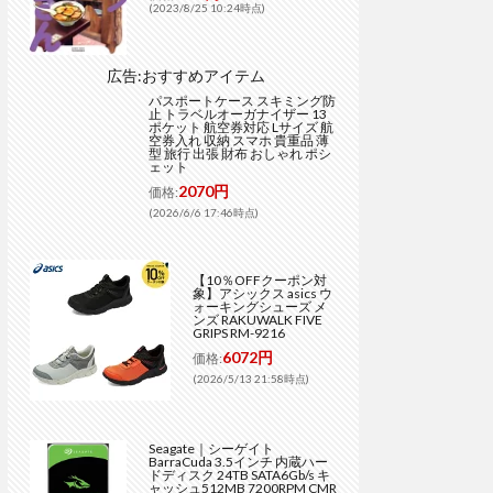
(2023/8/25 10:24時点)
広告:おすすめアイテム
パスポートケース スキミング防
止 トラベルオーガナイザー 13
ポケット 航空券対応 Lサイズ 航
空券入れ 収納 スマホ 貴重品 薄
型 旅行 出張 財布 おしゃれ ポシ
ェット
2070円
価格:
(2026/6/6 17:46時点)
【10％OFFクーポン対
象】アシックス asics ウ
ォーキングシューズ メ
ンズ RAKUWALK FIVE
GRIPS RM-9216
6072円
価格:
(2026/5/13 21:58時点)
Seagate｜シーゲイト
BarraCuda 3.5インチ 内蔵ハー
ドディスク 24TB SATA6Gb/s キ
ャッシュ512MB 7200RPM CMR