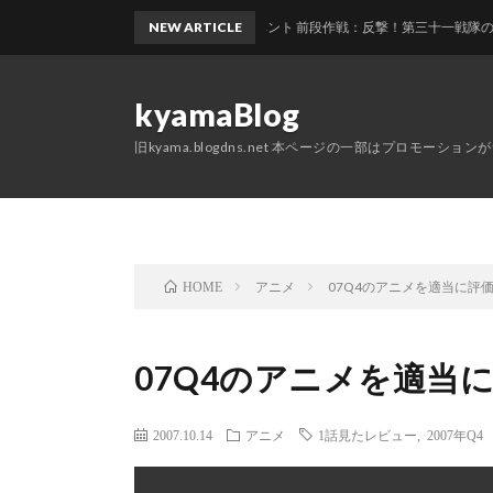
艦これ2026夏イベント 前段作戦：反撃！第三十一戦隊の戦い E1 
NEW ARTICLE
kyamaBlog
旧kyama.blogdns.net 本ページの一部はプロモーショ
アニメ
07Q4のアニメを適当に評
HOME
07Q4のアニメを適当
2007.10.14
アニメ
1話見たレビュー
,
2007年Q4