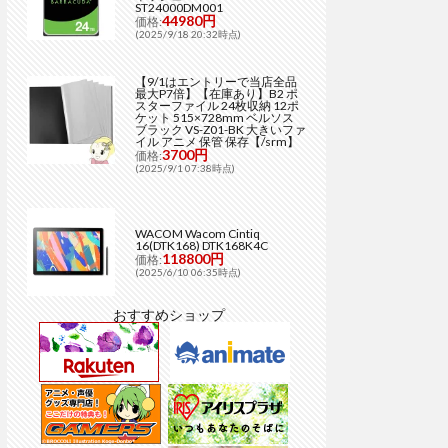
ST24000DM001
44980円
価格:
(2025/9/18 20:32時点)
【9/1はエントリーで当店全品
最大P7倍】【在庫あり】B2 ポ
スターファイル 24枚収納 12ポ
ケット 515×728mm ベルソス
ブラック VS-Z01-BK 大きいファ
イル アニメ 保管 保存【/srm】
3700円
価格:
(2025/9/1 07:38時点)
WACOM Wacom Cintiq
16(DTK168) DTK168K4C
118800円
価格:
(2025/6/10 06:35時点)
おすすめショップ