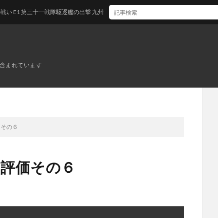
第三十一戦隊駆逐艦の出撃 九州沖/南西諸島沖
ンが含まれています
価その６
に評価その６