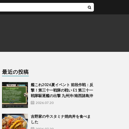
最近の投稿
艦これ2026夏イベント 前段作戦：反
撃！第三十一戦隊の戦い E1 第三十一
戦隊駆逐艦の出撃 九州沖/南西諸島沖
2026.07.20
吉野家の牛スタミナ焼肉丼を食べま
した
2026.07.20