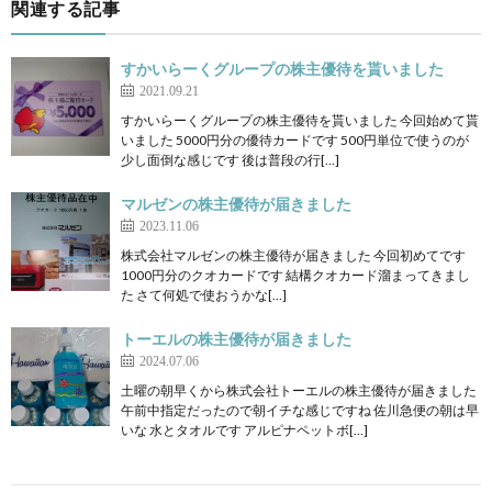
関連する記事
すかいらーくグループの株主優待を貰いました
2021.09.21
すかいらーくグループの株主優待を貰いました 今回始めて貰
いました 5000円分の優待カードです 500円単位で使うのが
少し面倒な感じです 後は普段の行[…]
マルゼンの株主優待が届きました
2023.11.06
株式会社マルゼンの株主優待が届きました 今回初めてです
1000円分のクオカードです 結構クオカード溜まってきまし
た さて何処で使おうかな[…]
トーエルの株主優待が届きました
2024.07.06
土曜の朝早くから株式会社トーエルの株主優待が届きました
午前中指定だったので朝イチな感じですね 佐川急便の朝は早
いな 水とタオルです アルピナペットボ[…]