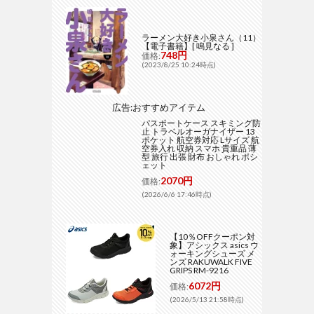
ラーメン大好き小泉さん（11）
【電子書籍】[ 鳴見なる ]
748円
価格:
(2023/8/25 10:24時点)
広告:おすすめアイテム
パスポートケース スキミング防
止 トラベルオーガナイザー 13
ポケット 航空券対応 Lサイズ 航
空券入れ 収納 スマホ 貴重品 薄
型 旅行 出張 財布 おしゃれ ポシ
ェット
2070円
価格:
(2026/6/6 17:46時点)
【10％OFFクーポン対
象】アシックス asics ウ
ォーキングシューズ メ
ンズ RAKUWALK FIVE
GRIPS RM-9216
6072円
価格:
(2026/5/13 21:58時点)