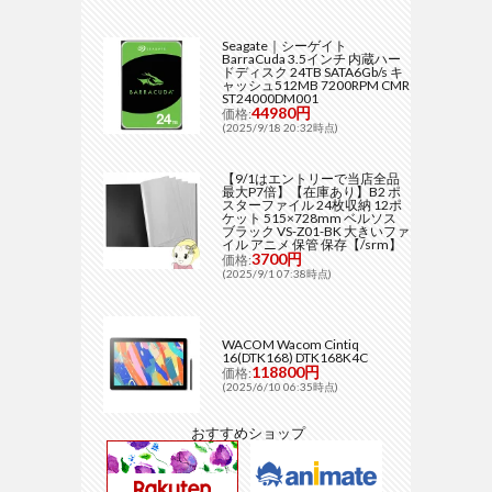
Seagate｜シーゲイト
BarraCuda 3.5インチ 内蔵ハー
ドディスク 24TB SATA6Gb/s キ
ャッシュ512MB 7200RPM CMR
ST24000DM001
44980円
価格:
(2025/9/18 20:32時点)
【9/1はエントリーで当店全品
最大P7倍】【在庫あり】B2 ポ
スターファイル 24枚収納 12ポ
ケット 515×728mm ベルソス
ブラック VS-Z01-BK 大きいファ
イル アニメ 保管 保存【/srm】
3700円
価格:
(2025/9/1 07:38時点)
WACOM Wacom Cintiq
16(DTK168) DTK168K4C
118800円
価格:
(2025/6/10 06:35時点)
おすすめショップ