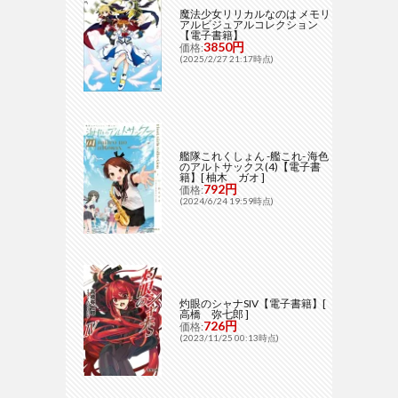
魔法少女リリカルなのは メモリ
アルビジュアルコレクション
【電子書籍】
3850円
価格:
(2025/2/27 21:17時点)
艦隊これくしょん -艦これ- 海色
のアルトサックス(4)【電子書
籍】[ 柚木 ガオ ]
792円
価格:
(2024/6/24 19:59時点)
灼眼のシャナSIV【電子書籍】[
高橋 弥七郎 ]
726円
価格:
(2023/11/25 00:13時点)