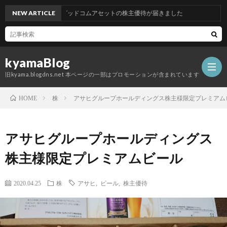
NEW ARTICLE
グッドコムアセットの株主優待が届きました
kyamaBlog
旧kyama.blogdns.net 本ページの一部はプロモーションが含まれています
株
アサヒグループホールディングス株主様限定プレミアム
HOME
アサヒグループホールディングス
株主様限定プレミアムビール
2020.04.25
株
アサヒ
,
ビール
,
株主優待