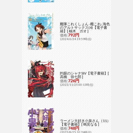
艦隊これくしょん -艦これ- 海色
のアルトサックス(4)【電子書
籍】[ 柚木 ガオ ]
792円
価格:
(2024/6/24 19:59時点)
灼眼のシャナSIV【電子書籍】[
高橋 弥七郎 ]
726円
価格:
(2023/11/25 00:13時点)
ラーメン大好き小泉さん（11）
【電子書籍】[ 鳴見なる ]
748円
価格:
(2023/8/25 10:24時点)