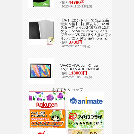
44980円
価格:
(2025/9/18 20:32時点)
【9/1はエントリーで当店全品
最大P7倍】【在庫あり】B2 ポ
スターファイル 24枚収納 12ポ
ケット 515×728mm ベルソス
ブラック VS-Z01-BK 大きいファ
イル アニメ 保管 保存【/srm】
3700円
価格:
(2025/9/1 07:38時点)
WACOM Wacom Cintiq
16(DTK168) DTK168K4C
118800円
価格:
(2025/6/10 06:35時点)
おすすめショップ