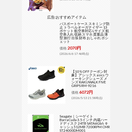
広告:おすすめアイテム
パスポートケース スキミング防
止 トラベルオーガナイザー 13
ポケット 航空券対応 Lサイズ 航
空券入れ 収納 スマホ 貴重品 薄
型 旅行 出張 財布 おしゃれ ポシ
ェット
2070円
価格:
(2026/6/6 17:46時点)
【10％OFFクーポン対
象】アシックス asics ウ
ォーキングシューズ メ
ンズ RAKUWALK FIVE
GRIPS RM-9216
6072円
価格:
(2026/5/13 21:58時点)
Seagate｜シーゲイト
BarraCuda 3.5インチ 内蔵ハー
ドディスク 24TB SATA6Gb/s キ
ャッシュ512MB 7200RPM CMR
ST24000DM001