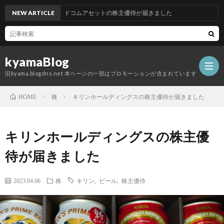
NEW ARTICLE
グッドコムアセットの株主優待が届きました
kyamaBlog
旧kyama.blogdns.net 本ページの一部はプロモーションが含まれています
株
キリンホールディングスの株主優待が届きました
HOME
キリンホールディングスの株主優
待が届きました
2023.04.06
株
キリン
,
ビール
,
株主優待