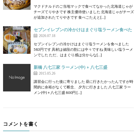
マクドナルドのご当地マックで食べてなかった北海道じゃが
チーズてりやきです 株主優待使いました 北海道じゃがチーズ
が追加されたてりやきです 食べごたえと[…]
セブンイレブンの冷かけはまぐり塩ラーメン食べた
2026.07.18
セブンイレブンの冷かけはまぐり塩ラーメンを食べました
583円です 具材は値段の割には中々ですね 美味しい塩ラーメ
ンでした ただ、はまぐり感は分からな[…]
新橋 八七三家 ラーメン(中) + 八七三盛
2015.05.26
講習会に行った後に寄りました 昼に行きたかったんですが時
間的に余裕がなくて断念、 夕方に行きました 八七三家 ラー
メン(中) + 八七三盛 800円 […]
コメントを書く