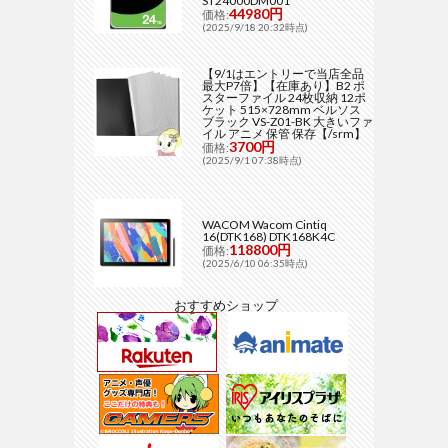
ST24000DM001
44980円
価格:
(2025/9/18 20:32時点)
【9/1はエントリーで当店全品
最大P7倍】【在庫あり】B2 ポ
スターファイル 24枚収納 12ポ
ケット 515×728mm ベルソス
ブラック VS-Z01-BK 大きいファ
イル アニメ 保管 保存【/srm】
3700円
価格:
(2025/9/1 07:38時点)
WACOM Wacom Cintiq
16(DTK168) DTK168K4C
118800円
価格:
(2025/6/10 06:35時点)
おすすめショップ