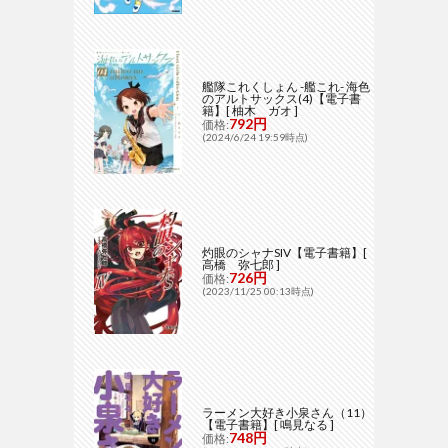
艦隊これくしょん -艦これ- 海色
のアルトサックス(4)【電子書
籍】[ 柚木 ガオ ]
792円
価格:
(2024/6/24 19:59時点)
灼眼のシャナSIV【電子書籍】[
高橋 弥七郎 ]
726円
価格:
(2023/11/25 00:13時点)
ラーメン大好き小泉さん（11）
【電子書籍】[ 鳴見なる ]
748円
価格: