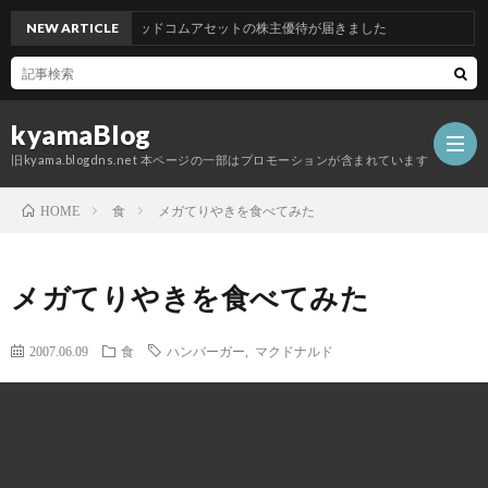
NEW ARTICLE
グッドコムアセットの株主優待が届きました
kyamaBlog
旧kyama.blogdns.net 本ページの一部はプロモーションが含まれています
食
メガてりやきを食べてみた
HOME
メガてりやきを食べてみた
2007.06.09
食
ハンバーガー
,
マクドナルド