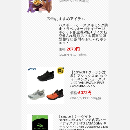
(2023/8/25 10:24時点)
広告:おすすめアイテム
パスポートケース スキミング防
止 トラベルオーガナイザー 13
ポケット 航空券対応 Lサイズ 航
空券入れ 収納 スマホ 貴重品 薄
型 旅行 出張 財布 おしゃれ ポシ
ェット
2070円
価格:
(2026/6/6 17:46時点)
【10％OFFクーポン対
象】アシックス asics ウ
ォーキングシューズ メ
ンズ RAKUWALK FIVE
GRIPS RM-9216
6072円
価格:
(2026/5/13 21:58時点)
Seagate｜シーゲイト
BarraCuda 3.5インチ 内蔵ハー
ドディスク 24TB SATA6Gb/s キ
ャッシュ512MB 7200RPM CMR