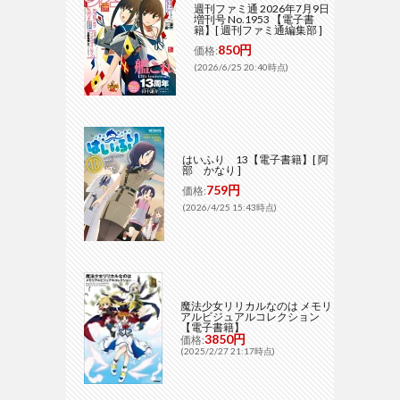
週刊ファミ通 2026年7月9日
増刊号 No.1953 【電子書
籍】[ 週刊ファミ通編集部 ]
850円
価格:
(2026/6/25 20:40時点)
はいふり 13【電子書籍】[ 阿
部 かなり ]
759円
価格:
(2026/4/25 15:43時点)
魔法少女リリカルなのは メモリ
アルビジュアルコレクション
【電子書籍】
3850円
価格:
(2025/2/27 21:17時点)