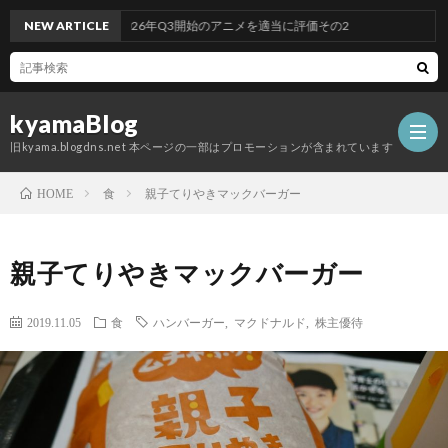
NEW ARTICLE
2026年Q3開始のアニメを適当に評価その2
kyamaBlog
旧kyama.blogdns.net 本ページの一部はプロモーションが含まれています
食
親子てりやきマックバーガー
HOME
親子てりやきマックバーガー
2019.11.05
食
ハンバーガー
,
マクドナルド
,
株主優待