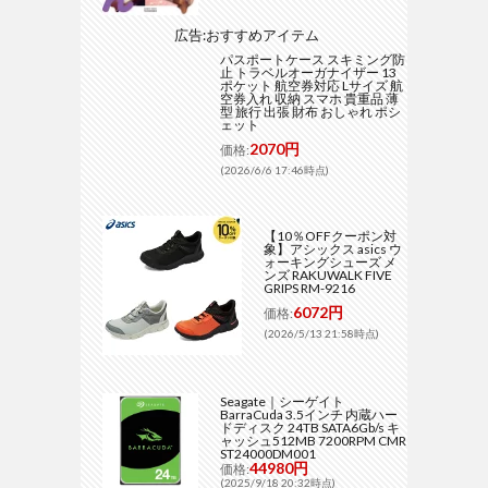
広告:おすすめアイテム
パスポートケース スキミング防
止 トラベルオーガナイザー 13
ポケット 航空券対応 Lサイズ 航
空券入れ 収納 スマホ 貴重品 薄
型 旅行 出張 財布 おしゃれ ポシ
ェット
2070円
価格:
(2026/6/6 17:46時点)
【10％OFFクーポン対
象】アシックス asics ウ
ォーキングシューズ メ
ンズ RAKUWALK FIVE
GRIPS RM-9216
6072円
価格:
(2026/5/13 21:58時点)
Seagate｜シーゲイト
BarraCuda 3.5インチ 内蔵ハー
ドディスク 24TB SATA6Gb/s キ
ャッシュ512MB 7200RPM CMR
ST24000DM001
44980円
価格:
(2025/9/18 20:32時点)