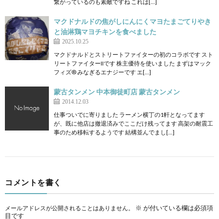
繋がっているのも素敵ですね これは[…]
マクドナルドの焦がしにんにくマヨたまごてりやき
と油淋鶏マヨチキンを食べました
2025.10.25
マクドナルドとストリートファイターの初のコラボです スト
リートファイターIIです 株主優待を使いました まずはマック
フィズ® みなぎるエナジーです エ[…]
蒙古タンメン 中本御徒町店 蒙古タンメン
2014.12.03
仕事ついでに寄りました ラーメン横丁の1軒となってます
が、既に他店は撤退済みでここだけ残ってます 高架の耐震工
事のため移転するようです 結構並んでまし[…]
コメントを書く
※
が付いている欄は必須項
メールアドレスが公開されることはありません。
目です