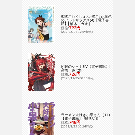
艦隊これくしょん -艦これ- 海色
のアルトサックス(4)【電子書
籍】[ 柚木 ガオ ]
792円
価格:
(2024/6/24 19:59時点)
灼眼のシャナSIV【電子書籍】[
高橋 弥七郎 ]
726円
価格:
(2023/11/25 00:13時点)
ラーメン大好き小泉さん（11）
【電子書籍】[ 鳴見なる ]
748円
価格:
(2023/8/25 10:24時点)