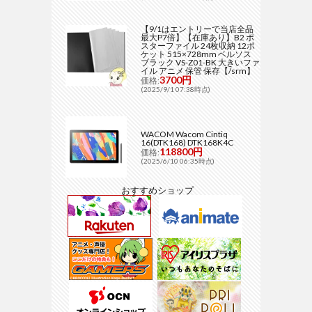
【9/1はエントリーで当店全品
最大P7倍】【在庫あり】B2 ポ
スターファイル 24枚収納 12ポ
ケット 515×728mm ベルソス
ブラック VS-Z01-BK 大きいファ
イル アニメ 保管 保存【/srm】
3700円
価格:
(2025/9/1 07:38時点)
WACOM Wacom Cintiq
16(DTK168) DTK168K4C
118800円
価格:
(2025/6/10 06:35時点)
おすすめショップ