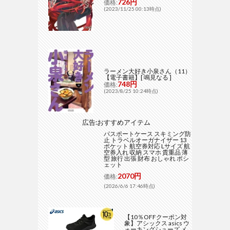
726円
価格:
(2023/11/25 00:13時点)
ラーメン大好き小泉さん（11）
【電子書籍】[ 鳴見なる ]
748円
価格:
(2023/8/25 10:24時点)
広告:おすすめアイテム
パスポートケース スキミング防
止 トラベルオーガナイザー 13
ポケット 航空券対応 Lサイズ 航
空券入れ 収納 スマホ 貴重品 薄
型 旅行 出張 財布 おしゃれ ポシ
ェット
2070円
価格:
(2026/6/6 17:46時点)
【10％OFFクーポン対
象】アシックス asics ウ
ォーキングシューズ メ