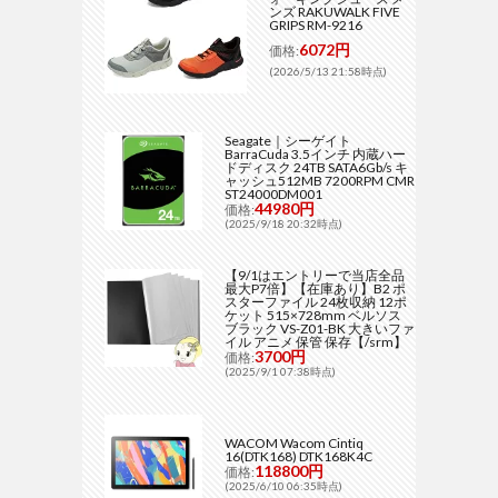
ンズ RAKUWALK FIVE
GRIPS RM-9216
6072円
価格:
(2026/5/13 21:58時点)
Seagate｜シーゲイト
BarraCuda 3.5インチ 内蔵ハー
ドディスク 24TB SATA6Gb/s キ
ャッシュ512MB 7200RPM CMR
ST24000DM001
44980円
価格:
(2025/9/18 20:32時点)
【9/1はエントリーで当店全品
最大P7倍】【在庫あり】B2 ポ
スターファイル 24枚収納 12ポ
ケット 515×728mm ベルソス
ブラック VS-Z01-BK 大きいファ
イル アニメ 保管 保存【/srm】
3700円
価格:
(2025/9/1 07:38時点)
WACOM Wacom Cintiq
16(DTK168) DTK168K4C
118800円
価格:
(2025/6/10 06:35時点)