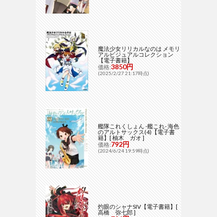
魔法少女リリカルなのは メモリ
アルビジュアルコレクション
【電子書籍】
3850円
価格:
(2025/2/27 21:17時点)
艦隊これくしょん -艦これ- 海色
のアルトサックス(4)【電子書
籍】[ 柚木 ガオ ]
792円
価格:
(2024/6/24 19:59時点)
灼眼のシャナSIV【電子書籍】[
高橋 弥七郎 ]