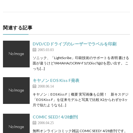
関連する記事
DVD/CDドライブのレーザーでラベルを印刷
2005.03.03
ソニック、「LightScribe」印刷技術のサポートを表明 書ける
面が違うけどYAMAHAのCRW-F1のDiscT@2を思い出す。 こ
っち[…]
キヤノン EOS Kiss F発表
2008.06.14
キヤノン：EOS Kiss F｜概要 実写画像も公開！ 新キスデジ
「EOS Kiss F」を従来モデルと写真で比較 X2からわずか3ヶ
月で似たようなも[…]
COMIC SEED! 4/28創刊
2006.04.25
無料オンラインコミック雑誌 COMIC SEED! 4/28創刊です。