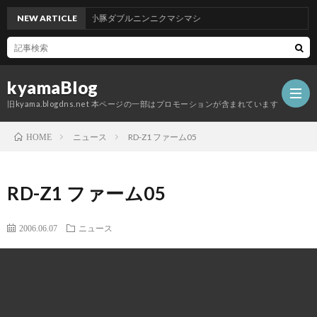
 北千住東口店 つけ麺小豚ダブルニンニクマシマシ
NEW ARTICLE
kyamaBlog
旧kyama.blogdns.net 本ページの一部はプロモーションが含まれています
ニュース
RD-Z1 ファーム05
HOME
RD-Z1 ファーム05
2006.06.07
ニュース