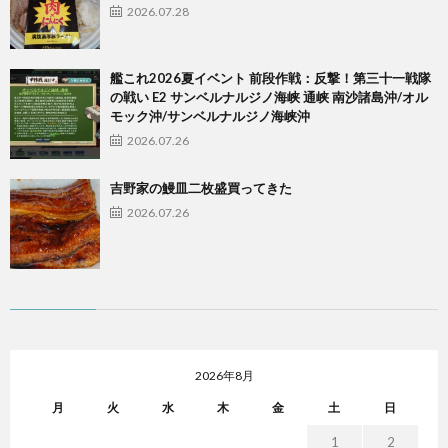
2026.07.28
艦これ2026夏イベント 前段作戦：反撃！第三十一戦隊
の戦い E2 サンベルナルジノ海峡 通峡 南沙諸島沖/オル
モック沖/サンベルナルジノ海峡沖
2026.07.26
吉野家の鰻皿二枚盛買ってきた
2026.07.26
2026年8月
月
火
水
木
金
土
日
1
2