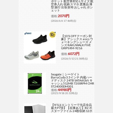
ポケット 航空券対応 Lサイズ 航
空券入れ 収納 スマホ 貴重品 薄
型 旅行 出張 財布 おしゃれ ポシ
ェット
2070円
価格:
(2026/6/6 17:46時点)
【10％OFFクーポン対
象】アシックス asics ウ
ォーキングシューズ メ
ンズ RAKUWALK FIVE
GRIPS RM-9216
6072円
価格:
(2026/5/13 21:58時点)
Seagate｜シーゲイト
BarraCuda 3.5インチ 内蔵ハー
ドディスク 24TB SATA6Gb/s キ
ャッシュ512MB 7200RPM CMR
ST24000DM001
44980円
価格:
(2025/9/18 20:32時点)
【9/1はエントリーで当店全品
最大P7倍】【在庫あり】B2 ポ
スターファイル 24枚収納 12ポ