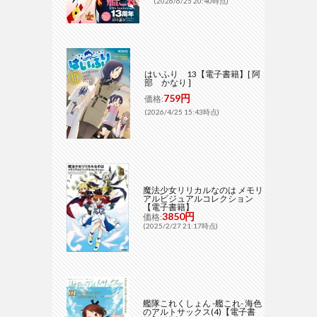
(2026/6/25 20:40時点)
はいふり 13【電子書籍】[ 阿
部 かなり ]
759円
価格:
(2026/4/25 15:43時点)
魔法少女リリカルなのは メモリ
アルビジュアルコレクション
【電子書籍】
3850円
価格:
(2025/2/27 21:17時点)
艦隊これくしょん -艦これ- 海色
のアルトサックス(4)【電子書