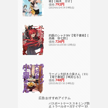
籍】[ 柚木 ガオ ]
792円
価格:
(2024/6/24 19:59時点)
灼眼のシャナSIV【電子書籍】[
高橋 弥七郎 ]
726円
価格:
(2023/11/25 00:13時点)
ラーメン大好き小泉さん（11）
【電子書籍】[ 鳴見なる ]
748円
価格:
(2023/8/25 10:24時点)
広告:おすすめアイテム
パスポートケース スキミング防
止 トラベルオーガナイザー 13