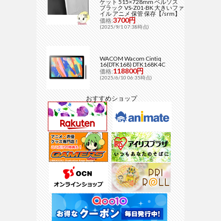
ケット 515×728mm ベルソス
ブラック VS-Z01-BK 大きいファ
イル アニメ 保管 保存【/srm】
3700円
価格:
(2025/9/1 07:38時点)
WACOM Wacom Cintiq
16(DTK168) DTK168K4C
118800円
価格:
(2025/6/10 06:35時点)
おすすめショップ