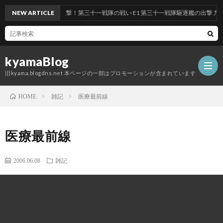
ベント 前段作戦：反撃！第三十一戦隊の戦い E1 第三十一戦隊駆逐艦の出撃 九州沖/
NEW ARTICLE
kyamaBlog
旧kyama.blogdns.net 本ページの一部はプロモーションが含まれています
雑記
医療最前線
HOME
医療最前線
2006.06.08
雑記