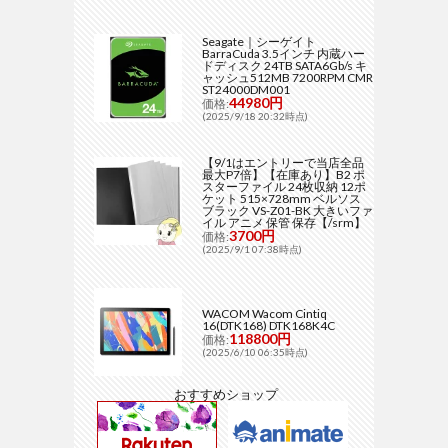
Seagate｜シーゲイト
BarraCuda 3.5インチ 内蔵ハー
ドディスク 24TB SATA6Gb/s キ
ャッシュ512MB 7200RPM CMR
ST24000DM001
44980円
価格:
(2025/9/18 20:32時点)
【9/1はエントリーで当店全品
最大P7倍】【在庫あり】B2 ポ
スターファイル 24枚収納 12ポ
ケット 515×728mm ベルソス
ブラック VS-Z01-BK 大きいファ
イル アニメ 保管 保存【/srm】
3700円
価格:
(2025/9/1 07:38時点)
WACOM Wacom Cintiq
16(DTK168) DTK168K4C
118800円
価格:
(2025/6/10 06:35時点)
おすすめショップ