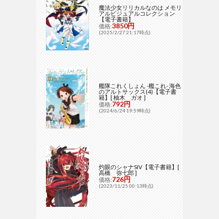
魔法少女リリカルなのは メモリ
アルビジュアルコレクション
【電子書籍】
3850円
価格:
(2025/2/27 21:17時点)
艦隊これくしょん -艦これ- 海色
のアルトサックス(4)【電子書
籍】[ 柚木 ガオ ]
792円
価格:
(2024/6/24 19:59時点)
灼眼のシャナSIV【電子書籍】[
高橋 弥七郎 ]
726円
価格:
(2023/11/25 00:13時点)