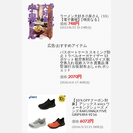
ラーメン大好き小泉さん（11）
【電子書籍】[ 鳴見なる ]
748円
価格:
(2023/8/25 10:24時点)
広告:おすすめアイテム
パスポートケース スキミング防
止 トラベルオーガナイザー 13
ポケット 航空券対応 Lサイズ 航
空券入れ 収納 スマホ 貴重品 薄
型 旅行 出張 財布 おしゃれ ポシ
ェット
2070円
価格:
(2026/6/6 17:46時点)
【10％OFFクーポン対
象】アシックス asics ウ
ォーキングシューズ メ
ンズ RAKUWALK FIVE
GRIPS RM-9216
6072円
価格:
(2026/5/13 21:58時点)