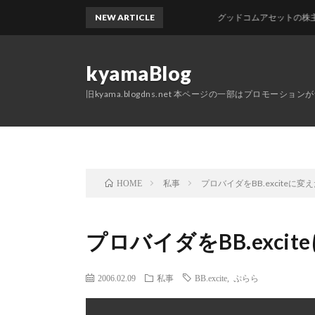
NEW ARTICLE
グッドコムアセットの株主優待
kyamaBlog
旧kyama.blogdns.net 本ページの一部はプロモーショ
私事
プロバイダをBB.exciteに変
HOME
プロバイダをBB.exci
2006.02.09
私事
BB.excite
,
ぷらら