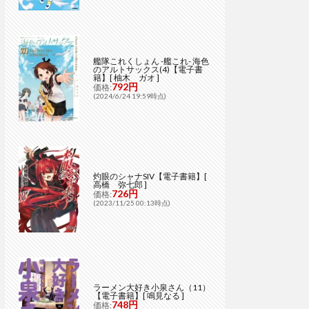
艦隊これくしょん -艦これ- 海色
のアルトサックス(4)【電子書
籍】[ 柚木 ガオ ]
792円
価格:
(2024/6/24 19:59時点)
灼眼のシャナSIV【電子書籍】[
高橋 弥七郎 ]
726円
価格:
(2023/11/25 00:13時点)
ラーメン大好き小泉さん（11）
【電子書籍】[ 鳴見なる ]
748円
価格: