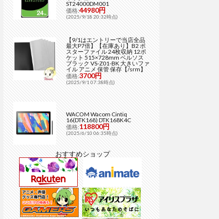
ST24000DM001
44980円
価格:
(2025/9/18 20:32時点)
【9/1はエントリーで当店全品
最大P7倍】【在庫あり】B2 ポ
スターファイル 24枚収納 12ポ
ケット 515×728mm ベルソス
ブラック VS-Z01-BK 大きいファ
イル アニメ 保管 保存【/srm】
3700円
価格:
(2025/9/1 07:38時点)
WACOM Wacom Cintiq
16(DTK168) DTK168K4C
118800円
価格:
(2025/6/10 06:35時点)
おすすめショップ