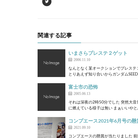
関連する記事
いまさらプレステ２ゲット
2006.11.10
なんとなく某オークションでプレステ
とりあえず知り合いからガンダムSEED連
富士市の恐怖
2005.06.13
それは深夜の2時50分でした 突然大
に燃えている様子は無い まぁいいやと
コンプエース2021年6月号の
2021.09.10
コンプエースの懸賞が当たりました 前