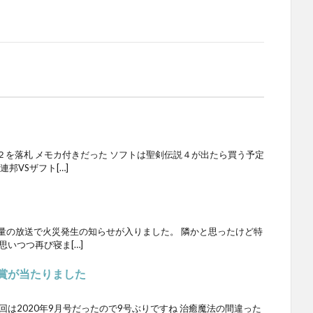
２を落札 メモカ付きだった ソフトは聖剣伝説４が出たら買う予定
邦VSザフト[…]
音量の放送で火災発生の知らせが入りました。 隣かと思ったけど特
思いつつ再び寝ま[…]
懸賞が当たりました
回は2020年9月号だったので9号ぶりですね 治癒魔法の間違った