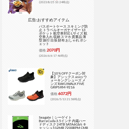
(2023/8/25 10:24時点)
広告:おすすめアイテム
パスポートケース スキミング防
止 トラベルオーガナイザー 13
ポケット 航空券対応 Lサイズ 航
空券入れ 収納 スマホ 貴重品 薄
型 旅行 出張 財布 おしゃれ ポシ
ェット
2070円
価格:
(2026/6/6 17:46時点)
【10％OFFクーポン対
象】アシックス asics ウ
ォーキングシューズ メ
ンズ RAKUWALK FIVE
GRIPS RM-9216
6072円
価格:
(2026/5/13 21:58時点)
Seagate｜シーゲイト
BarraCuda 3.5インチ 内蔵ハー
ドディスク 24TB SATA6Gb/s キ
ャッシュ512MB 7200RPM CMR