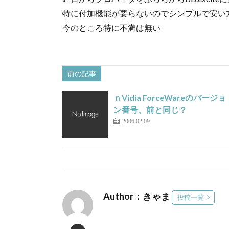
特に付加機能が要らないのでシンプルで安い
今のところ特に不満は無い
前の記事
ｎVidia ForceWareのバージョ
ン番号、前と同じ？
2006.02.09
Author：きゃま
投稿一覧