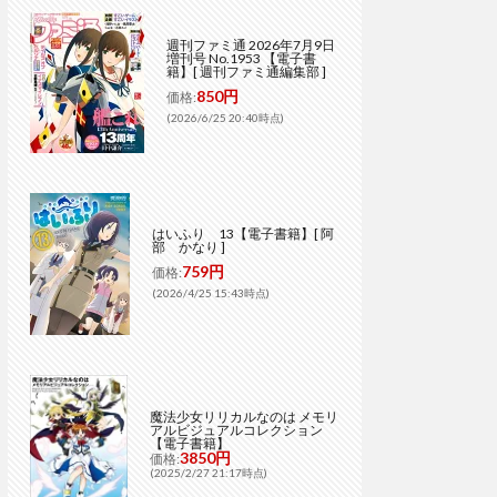
週刊ファミ通 2026年7月9日
増刊号 No.1953 【電子書
籍】[ 週刊ファミ通編集部 ]
850円
価格:
(2026/6/25 20:40時点)
はいふり 13【電子書籍】[ 阿
部 かなり ]
759円
価格:
(2026/4/25 15:43時点)
魔法少女リリカルなのは メモリ
アルビジュアルコレクション
【電子書籍】
3850円
価格:
(2025/2/27 21:17時点)