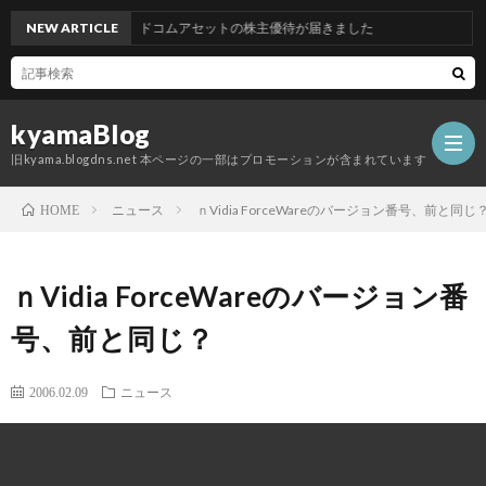
NEW ARTICLE
グッドコムアセットの株主優待が届きました
kyamaBlog
旧kyama.blogdns.net 本ページの一部はプロモーションが含まれています
ニュース
ｎVidia ForceWareのバージョン番号、前と同じ
HOME
ｎVidia ForceWareのバージョン番
号、前と同じ？
2006.02.09
ニュース