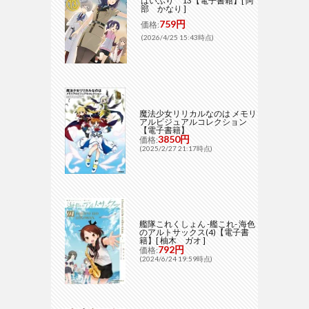
はいふり 13【電子書籍】[ 阿
部 かなり ]
759円
価格:
(2026/4/25 15:43時点)
魔法少女リリカルなのは メモリ
アルビジュアルコレクション
【電子書籍】
3850円
価格:
(2025/2/27 21:17時点)
艦隊これくしょん -艦これ- 海色
のアルトサックス(4)【電子書
籍】[ 柚木 ガオ ]
792円
価格:
(2024/6/24 19:59時点)