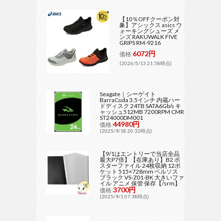
【10％OFFクーポン対
象】アシックス asics ウ
ォーキングシューズ メ
ンズ RAKUWALK FIVE
GRIPS RM-9216
6072円
価格:
(2026/5/13 21:58時点)
Seagate｜シーゲイト
BarraCuda 3.5インチ 内蔵ハー
ドディスク 24TB SATA6Gb/s キ
ャッシュ512MB 7200RPM CMR
ST24000DM001
44980円
価格:
(2025/9/18 20:32時点)
【9/1はエントリーで当店全品
最大P7倍】【在庫あり】B2 ポ
スターファイル 24枚収納 12ポ
ケット 515×728mm ベルソス
ブラック VS-Z01-BK 大きいファ
イル アニメ 保管 保存【/srm】
3700円
価格:
(2025/9/1 07:38時点)