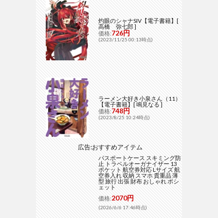
灼眼のシャナSIV【電子書籍】[
高橋 弥七郎 ]
726円
価格:
(2023/11/25 00:13時点)
ラーメン大好き小泉さん（11）
【電子書籍】[ 鳴見なる ]
748円
価格:
(2023/8/25 10:24時点)
広告:おすすめアイテム
パスポートケース スキミング防
止 トラベルオーガナイザー 13
ポケット 航空券対応 Lサイズ 航
空券入れ 収納 スマホ 貴重品 薄
型 旅行 出張 財布 おしゃれ ポシ
ェット
2070円
価格:
(2026/6/6 17:46時点)