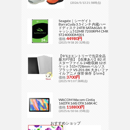
(2026/5/13 21:58時点)
Seagate｜シーゲイト
BarraCuda 3.5インチ 内蔵ハー
ドディスク 24TB SATA6Gb/s キ
ャッシュ512MB 7200RPM CMR
ST24000DM001
44980円
価格:
(2025/9/18 20:32時点)
【9/1はエントリーで当店全品
最大P7倍】【在庫あり】B2 ポ
スターファイル 24枚収納 12ポ
ケット 515×728mm ベルソス
ブラック VS-Z01-BK 大きいファ
イル アニメ 保管 保存【/srm】
3700円
価格:
(2025/9/1 07:38時点)
WACOM Wacom Cintiq
16(DTK168) DTK168K4C
118800円
価格:
(2025/6/10 06:35時点)
おすすめショップ