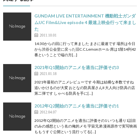
GUNDAM LIVE ENTERTAINMENT 機動戦士ガンダ
ムUC Film&Live episode 4 最速上映会行って来まし
た
2011.10.01
14:30からの回に行って来ました まさに最速です 場所は今日
から渋谷公会堂に戻った旧C.C.Lemonホール 席は1階14列42
番ということで端の方[…]
2021年Q1開始のアニメを適当に評価その3
2021.01.18
2021年最初のアニメレビューです 今期は結構な本数ですね
追いかけるのが大変 おとなの防具屋さんII 大人向け防具の店
第二弾です しゃべる防具を手に[…]
2012年Q2開始のアニメを適当に評価その1
2012.04.07
2012年Q2開始のアニメを適当に評価その1 いつも通り1話目
のみの感想という名の俺的メモ 宇宙兄弟 漫画原作で実写映画
ももうすぐ公開という流行ってる[…]