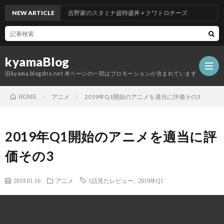
NEW ARTICLE
吉野家のスタミナ超特盛丼 + クワトロチーズ
kyamaBlog
旧kyama.blogdns.net 本ページの一部はプロモーションが含まれています
アニメ
2019年Q1開始のアニメを適当に評価その3
HOME
2019年Q1開始のアニメを適当に評
価その3
2019.01.16
アニメ
1話見たレビュー
,
2019年Q1