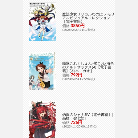
魔法少女リリカルなのは メモリ
アルビジュアルコレクション
【電子書籍】
3850円
価格:
(2025/2/27 21:17時点)
艦隊これくしょん -艦これ- 海色
のアルトサックス(4)【電子書
籍】[ 柚木 ガオ ]
792円
価格:
(2024/6/24 19:59時点)
灼眼のシャナSIV【電子書籍】[
高橋 弥七郎 ]
726円
価格:
(2023/11/25 00:13時点)