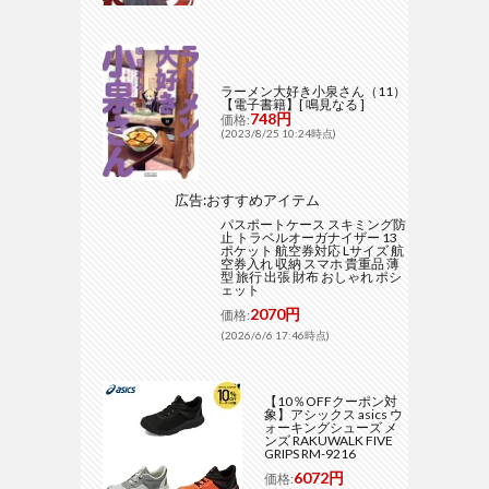
ラーメン大好き小泉さん（11）
【電子書籍】[ 鳴見なる ]
748円
価格:
(2023/8/25 10:24時点)
広告:おすすめアイテム
パスポートケース スキミング防
止 トラベルオーガナイザー 13
ポケット 航空券対応 Lサイズ 航
空券入れ 収納 スマホ 貴重品 薄
型 旅行 出張 財布 おしゃれ ポシ
ェット
2070円
価格:
(2026/6/6 17:46時点)
【10％OFFクーポン対
象】アシックス asics ウ
ォーキングシューズ メ
ンズ RAKUWALK FIVE
GRIPS RM-9216
6072円
価格: