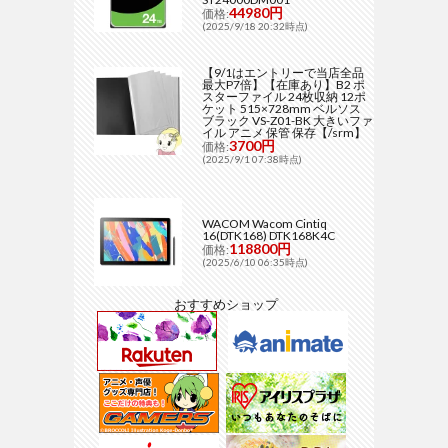
44980円
価格:
(2025/9/18 20:32時点)
【9/1はエントリーで当店全品
最大P7倍】【在庫あり】B2 ポ
スターファイル 24枚収納 12ポ
ケット 515×728mm ベルソス
ブラック VS-Z01-BK 大きいファ
イル アニメ 保管 保存【/srm】
3700円
価格:
(2025/9/1 07:38時点)
WACOM Wacom Cintiq
16(DTK168) DTK168K4C
118800円
価格:
(2025/6/10 06:35時点)
おすすめショップ