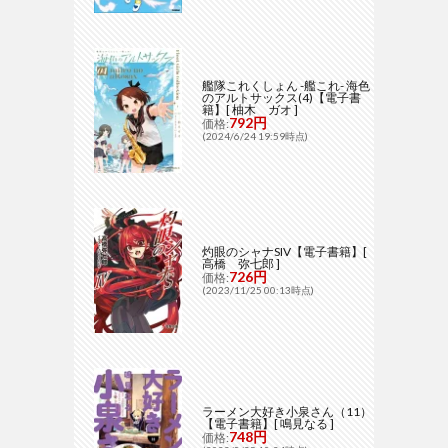
艦隊これくしょん -艦これ- 海色
のアルトサックス(4)【電子書
籍】[ 柚木 ガオ ]
792円
価格:
(2024/6/24 19:59時点)
灼眼のシャナSIV【電子書籍】[
高橋 弥七郎 ]
726円
価格:
(2023/11/25 00:13時点)
ラーメン大好き小泉さん（11）
【電子書籍】[ 鳴見なる ]
748円
価格: