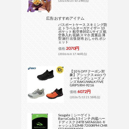
(2023/8/25 10:24時点)
広告:おすすめアイテム
パスポートケース スキミング防
止 トラベルオーガナイザー 13
ポケット 航空券対応 Lサイズ 航
空券入れ 収納 スマホ 貴重品 薄
型 旅行 出張 財布 おしゃれ ポシ
ェット
2070円
価格:
(2026/6/6 17:46時点)
【10％OFFクーポン対
象】アシックス asics ウ
ォーキングシューズ メ
ンズ RAKUWALK FIVE
GRIPS RM-9216
6072円
価格:
(2026/5/13 21:58時点)
Seagate｜シーゲイト
BarraCuda 3.5インチ 内蔵ハー
ドディスク 24TB SATA6Gb/s キ
ャッシュ512MB 7200RPM CMR
ST24000DM001