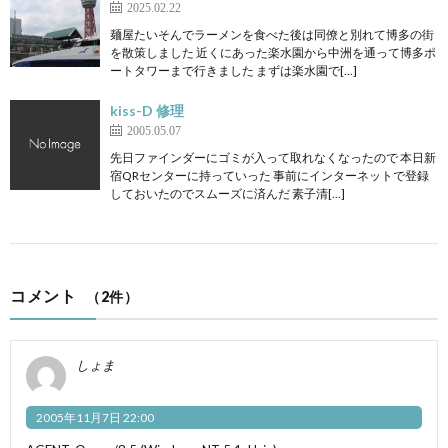
2025.02.22
麺屋たいそんでラーメンを食べた後は同僚と別れて博多の街
を散策しました 近くにあった楽水園から中洲を通って博多ポ
ートタワーまで行きました まずは楽水園で[…]
kiss-D 修理
2005.05.07
先日ファインダーにゴミが入って取れなくなったので 本日新
宿QRセンターに持っていった 事前にインターネットで登録
しておいたのでスムーズに済んだ 素子清[…]
コメント
（2件）
しょま
2005年11月7日 22:00