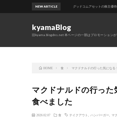
NEW ARTICLE
グッドコムアセットの株主優待が届きまし
kyamaBlog
旧kyama.blogdns.net 本ページの一部はプロモーショ
食
マクドナルドの行った気になる！N
HOME
マクドナルドの行った気
食べました
2026.02.07
食
テイクアウト
,
ハンバーガー
,
マ