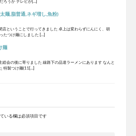
ろうか テレビが[…]
太麺,脂普通,ネギ増し,魚粉)
閉店ということで行ってきました 卓上は変わらずにんにく、胡
たつけ麺にしました […]
け麺
主総会の後に寄りました 線路下の品達ラーメンにあります なんと
製つけ麺(11[…]
ている欄は必須項目です