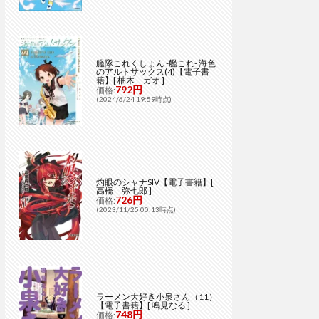
艦隊これくしょん -艦これ- 海色
のアルトサックス(4)【電子書
籍】[ 柚木 ガオ ]
792円
価格:
(2024/6/24 19:59時点)
灼眼のシャナSIV【電子書籍】[
高橋 弥七郎 ]
726円
価格:
(2023/11/25 00:13時点)
ラーメン大好き小泉さん（11）
【電子書籍】[ 鳴見なる ]
748円
価格: