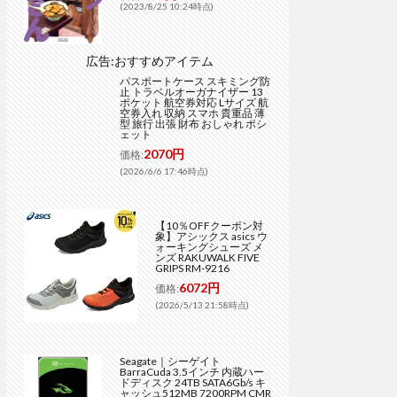
(2023/8/25 10:24時点)
広告:おすすめアイテム
パスポートケース スキミング防
止 トラベルオーガナイザー 13
ポケット 航空券対応 Lサイズ 航
空券入れ 収納 スマホ 貴重品 薄
型 旅行 出張 財布 おしゃれ ポシ
ェット
2070円
価格:
(2026/6/6 17:46時点)
【10％OFFクーポン対
象】アシックス asics ウ
ォーキングシューズ メ
ンズ RAKUWALK FIVE
GRIPS RM-9216
6072円
価格:
(2026/5/13 21:58時点)
Seagate｜シーゲイト
BarraCuda 3.5インチ 内蔵ハー
ドディスク 24TB SATA6Gb/s キ
ャッシュ512MB 7200RPM CMR