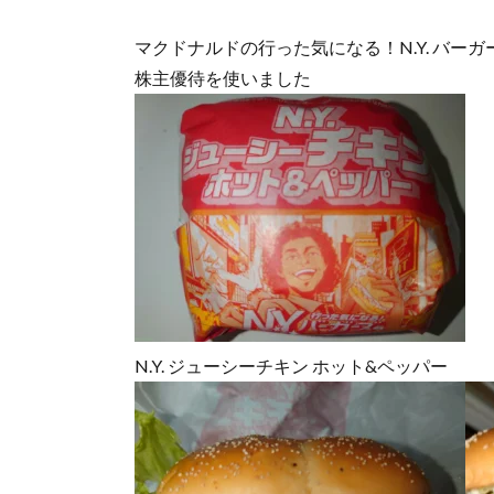
マクドナルドの行った気になる！N.Y. バー
株主優待を使いました
N.Y. ジューシーチキン ホット&ペッパー