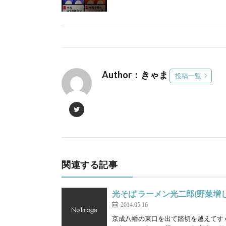
Author：きゃま
投稿一覧
関連する記事
光そば ラーメン光二郎(野菜増し
2014.05.16
京成八幡の東口を出て踏切を越えてす