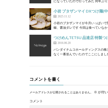
になっていたので行ってみた 何年ぶりだ
小岩 ブタザンマイ DXつけ麺(中
2025.11.12
小岩のブタザンマイが今月いっぱいで
椒、醤油ダレです 今回は食べていなかっ
つけめんTETSU 品達店 特製つ
2016.06.20
バンダイナムコホールディングスの株
なく一番並んでいたのでここにしました 特
コメントを書く
※
が付い
メールアドレスが公開されることはありません。
コメント