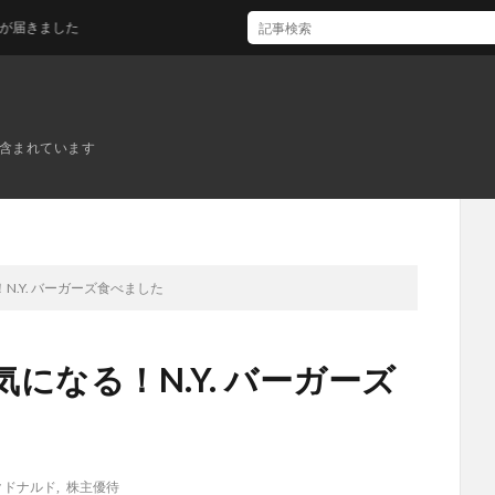
た
ンが含まれています
.Y. バーガーズ食べました
になる！N.Y. バーガーズ
クドナルド
,
株主優待