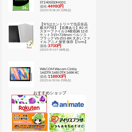
ST24000DM001
44980円
価格:
(2025/9/18 20:32時点)
【9/1はエントリーで当店全品
最大P7倍】【在庫あり】B2 ポ
スターファイル 24枚収納 12ポ
ケット 515×728mm ベルソス
ブラック VS-Z01-BK 大きいファ
イル アニメ 保管 保存【/srm】
3700円
価格:
(2025/9/1 07:38時点)
WACOM Wacom Cintiq
16(DTK168) DTK168K4C
118800円
価格:
(2025/6/10 06:35時点)
おすすめショップ