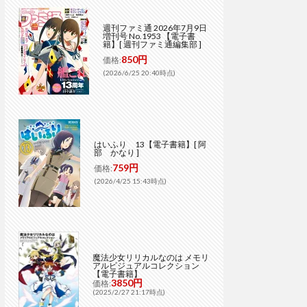
週刊ファミ通 2026年7月9日
増刊号 No.1953 【電子書
籍】[ 週刊ファミ通編集部 ]
850円
価格:
(2026/6/25 20:40時点)
はいふり 13【電子書籍】[ 阿
部 かなり ]
759円
価格:
(2026/4/25 15:43時点)
魔法少女リリカルなのは メモリ
アルビジュアルコレクション
【電子書籍】
3850円
価格:
(2025/2/27 21:17時点)