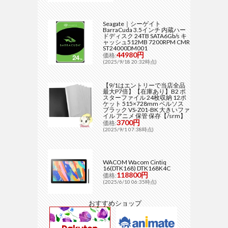
Seagate｜シーゲイト
BarraCuda 3.5インチ 内蔵ハー
ドディスク 24TB SATA6Gb/s キ
ャッシュ512MB 7200RPM CMR
ST24000DM001
44980円
価格:
(2025/9/18 20:32時点)
【9/1はエントリーで当店全品
最大P7倍】【在庫あり】B2 ポ
スターファイル 24枚収納 12ポ
ケット 515×728mm ベルソス
ブラック VS-Z01-BK 大きいファ
イル アニメ 保管 保存【/srm】
3700円
価格:
(2025/9/1 07:38時点)
WACOM Wacom Cintiq
16(DTK168) DTK168K4C
118800円
価格:
(2025/6/10 06:35時点)
おすすめショップ