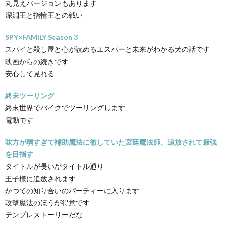
丸見えバージョンもあります
深淵王と指輪王との戦い
SPY×FAMILY Season 3
スパイと殺し屋と心が読めるエスパーと未来がわかる犬の話です
映画からの続きです
安心して見れる
終末ツーリング
終末世界でバイクでツーリングします
電動です
味方が弱すぎて補助魔法に徹していた宮廷魔法師、追放されて最強
を目指す
タイトルが長いがタイトル通り
王子様に追放されます
かつての知り合いのパーティーに入ります
攻撃魔法のほうが得意です
テンプレストーリーだな