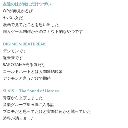
友達の妹が俺にだけウザい
OPが赤見かるび
ヤバい女だ
漫画で見てたことを思い出した
同人ゲーム制作からのスカウト的なやつです
DIGIMON BEATBREAK
デジモンです
近未来です
SAPOTAMA売る気だな
コールドハートとは人間凍結現象
デジモンと言うだけで期待
SI-VIS： The Sound of Heroes
青森から上京しました
音楽グループSI-VISに入る話
プロモだと思ってたけど実際に何かと戦っていた
渋谷が消えました