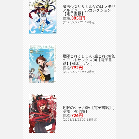
魔法少女リリカルなのは メモリ
アルビジュアルコレクション
【電子書籍】
3850円
価格:
(2025/2/27 21:17時点)
艦隊これくしょん -艦これ- 海色
のアルトサックス(4)【電子書
籍】[ 柚木 ガオ ]
792円
価格:
(2024/6/24 19:59時点)
灼眼のシャナSIV【電子書籍】[
高橋 弥七郎 ]
726円
価格:
(2023/11/25 00:13時点)