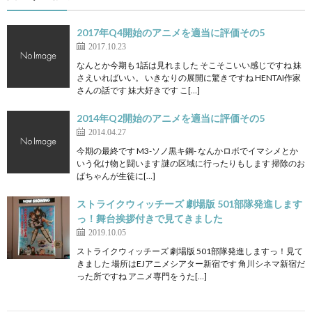
2017年Q4開始のアニメを適当に評価その5
2017.10.23
なんとか今期も1話は見れました そこそこいい感じですね 妹
さえいればいい。 いきなりの展開に驚きですね HENTAI作家
さんの話です 妹大好きです こ[…]
2014年Q2開始のアニメを適当に評価その5
2014.04.27
今期の最終です M3-ソノ黒キ鋼- なんかロボでイマシメとか
いう化け物と闘います 謎の区域に行ったりもします 掃除のお
ばちゃんが生徒に[…]
ストライクウィッチーズ 劇場版 501部隊発進します
っ！舞台挨拶付きで見てきました
2019.10.05
ストライクウィッチーズ 劇場版 501部隊発進しますっ！見て
きました 場所はEJアニメシアター新宿です 角川シネマ新宿だ
った所ですね アニメ専門をうた[…]