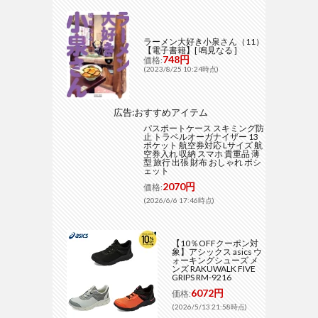
ラーメン大好き小泉さん（11）
【電子書籍】[ 鳴見なる ]
748円
価格:
(2023/8/25 10:24時点)
広告:おすすめアイテム
パスポートケース スキミング防
止 トラベルオーガナイザー 13
ポケット 航空券対応 Lサイズ 航
空券入れ 収納 スマホ 貴重品 薄
型 旅行 出張 財布 おしゃれ ポシ
ェット
2070円
価格:
(2026/6/6 17:46時点)
【10％OFFクーポン対
象】アシックス asics ウ
ォーキングシューズ メ
ンズ RAKUWALK FIVE
GRIPS RM-9216
6072円
価格:
(2026/5/13 21:58時点)