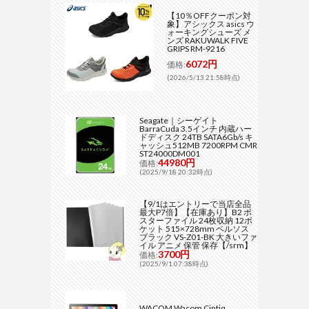
【10％OFFクーポン対
象】アシックス asics ウ
ォーキングシューズ メ
ンズ RAKUWALK FIVE
GRIPS RM-9216
6072円
価格:
(2026/5/13 21:58時点)
Seagate｜シーゲイト
BarraCuda 3.5インチ 内蔵ハー
ドディスク 24TB SATA6Gb/s キ
ャッシュ512MB 7200RPM CMR
ST24000DM001
44980円
価格:
(2025/9/18 20:32時点)
【9/1はエントリーで当店全品
最大P7倍】【在庫あり】B2 ポ
スターファイル 24枚収納 12ポ
ケット 515×728mm ベルソス
ブラック VS-Z01-BK 大きいファ
イル アニメ 保管 保存【/srm】
3700円
価格:
(2025/9/1 07:38時点)
WACOM Wacom Cintiq