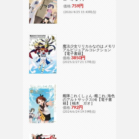
759円
価格:
(2026/4/25 15:43時点)
魔法少女リリカルなのは メモリ
アルビジュアルコレクション
【電子書籍】
3850円
価格:
(2025/2/27 21:17時点)
艦隊これくしょん -艦これ- 海色
のアルトサックス(4)【電子書
籍】[ 柚木 ガオ ]
792円
価格:
(2024/6/24 19:59時点)