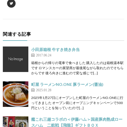
関連する記事
小田原箱根 牛すき焼き弁当
2017.06.24
箱根からの帰りの電車で食べました 購入したのは箱根湯本駅
です ロマンスカーの展望席が最後尾ながら取れたのでそちら
からです 後ろ向きに進むので変な感じで[…]
町屋 ラーメンNO.ONE 豚ラーメン(醤油)
2025.01.28
2025年1月27日にオープンした町屋のラーメンNO.ONEに行
ってきました オープン前にオープニングキャンペーンで500
円ということを知っていたので[…]
艦これ三越コラボの＜伊藤ハム＞国産豚肉熟成ロー
スハム 二航戦【飛龍】ギフトＢＯＸ