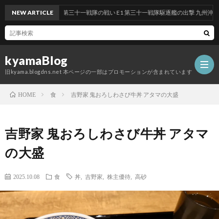
 前段作戦：反撃！第三十一戦隊の戦い E1 第三十一戦隊駆逐艦の出撃 九州沖/南西諸
NEW ARTICLE
kyamaBlog
旧kyama.blogdns.net 本ページの一部はプロモーションが含まれています
食
吉野家 鬼おろしわさび牛丼 アタマの大盛
HOME
吉野家 鬼おろしわさび牛丼 アタマ
の大盛
2025.10.08
食
丼
,
吉野家
,
株主優待
,
高砂