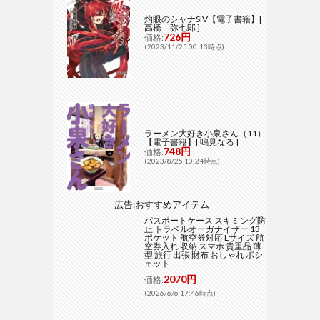
灼眼のシャナSIV【電子書籍】[
高橋 弥七郎 ]
726円
価格:
(2023/11/25 00:13時点)
ラーメン大好き小泉さん（11）
【電子書籍】[ 鳴見なる ]
748円
価格:
(2023/8/25 10:24時点)
広告:おすすめアイテム
パスポートケース スキミング防
止 トラベルオーガナイザー 13
ポケット 航空券対応 Lサイズ 航
空券入れ 収納 スマホ 貴重品 薄
型 旅行 出張 財布 おしゃれ ポシ
ェット
2070円
価格:
(2026/6/6 17:46時点)