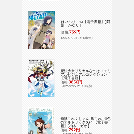
はいふり 13【電子書籍】[ 阿
部 かなり ]
759円
価格:
(2026/4/25 15:43時点)
魔法少女リリカルなのは メモリ
アルビジュアルコレクション
【電子書籍】
3850円
価格:
(2025/2/27 21:17時点)
艦隊これくしょん -艦これ- 海色
のアルトサックス(4)【電子書
籍】[ 柚木 ガオ ]
792円
価格:
(2024/6/24 19:59時点)