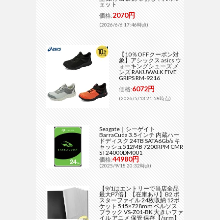
ェット
2070円
価格:
(2026/6/6 17:46時点)
【10％OFFクーポン対
象】アシックス asics ウ
ォーキングシューズ メ
ンズ RAKUWALK FIVE
GRIPS RM-9216
6072円
価格:
(2026/5/13 21:58時点)
Seagate｜シーゲイト
BarraCuda 3.5インチ 内蔵ハー
ドディスク 24TB SATA6Gb/s キ
ャッシュ512MB 7200RPM CMR
ST24000DM001
44980円
価格:
(2025/9/18 20:32時点)
【9/1はエントリーで当店全品
最大P7倍】【在庫あり】B2 ポ
スターファイル 24枚収納 12ポ
ケット 515×728mm ベルソス
ブラック VS-Z01-BK 大きいファ
イル アニメ 保管 保存【/srm】