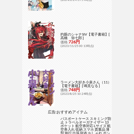
灼眼のシャナSIV【電子書籍】[
高橋 弥七郎 ]
726円
価格:
(2023/11/25 00:13時点)
ラーメン大好き小泉さん（11）
【電子書籍】[ 鳴見なる ]
748円
価格:
(2023/8/25 10:24時点)
広告:おすすめアイテム
パスポートケース スキミング防
止 トラベルオーガナイザー 13
ポケット 航空券対応 Lサイズ 航
空券入れ 収納 スマホ 貴重品 薄
型 旅行 出張 財布 おしゃれ ポシ