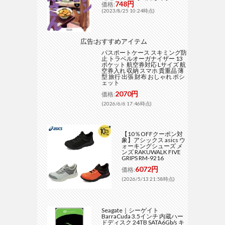
748円
価格:
(2023/8/25 10:24時点)
広告:おすすめアイテム
パスポートケース スキミング防
止 トラベルオーガナイザー 13
ポケット 航空券対応 Lサイズ 航
空券入れ 収納 スマホ 貴重品 薄
型 旅行 出張 財布 おしゃれ ポシ
ェット
2070円
価格:
(2026/6/6 17:46時点)
【10％OFFクーポン対
象】アシックス asics ウ
ォーキングシューズ メ
ンズ RAKUWALK FIVE
GRIPS RM-9216
6072円
価格:
(2026/5/13 21:58時点)
Seagate｜シーゲイト
BarraCuda 3.5インチ 内蔵ハー
ドディスク 24TB SATA6Gb/s キ