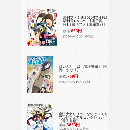
週刊ファミ通 2026年7月9日
増刊号 No.1953 【電子書
籍】[ 週刊ファミ通編集部 ]
850円
価格:
(2026/6/25 20:40時点)
はいふり 13【電子書籍】[ 阿
部 かなり ]
759円
価格:
(2026/4/25 15:43時点)
魔法少女リリカルなのは メモリ
アルビジュアルコレクション
【電子書籍】
3850円
価格:
(2025/2/27 21:17時点)