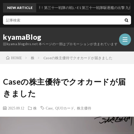
ント 前段作戦：反撃！第三十一戦隊の戦い E1 第三十一戦隊駆逐艦の出撃 九州沖/南
NEW ARTICLE
kyamaBlog
旧kyama.blogdns.net 本ページの一部はプロモーションが含まれています
株
Caseの株主優待でクオカードが届きました
HOME
Caseの株主優待でクオカードが届
きました
2025.09.12
株
Case
,
QUOカード
,
株主優待