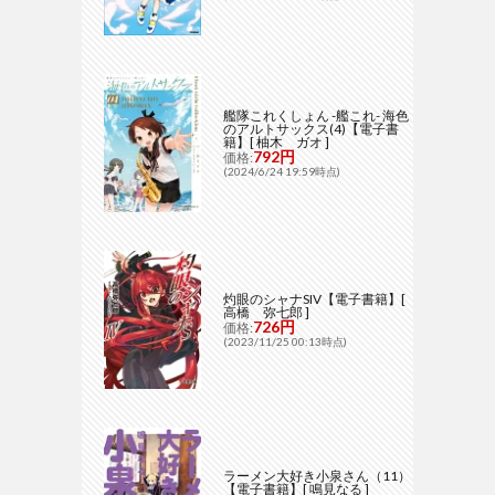
艦隊これくしょん -艦これ- 海色
のアルトサックス(4)【電子書
籍】[ 柚木 ガオ ]
792円
価格:
(2024/6/24 19:59時点)
灼眼のシャナSIV【電子書籍】[
高橋 弥七郎 ]
726円
価格:
(2023/11/25 00:13時点)
ラーメン大好き小泉さん（11）
【電子書籍】[ 鳴見なる ]