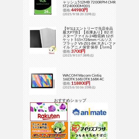
ャッシュ512MB 7200RPM CMR
ST24000DM001
44980円
価格:
(2025/9/18 20:32時点)
【9/1はエントリーで当店全品
最大P7倍】【在庫あり】B2 ポ
スターファイル 24枚収納 12ポ
ケット 515×728mm ベルソス
ブラック VS-Z01-BK 大きいファ
イル アニメ 保管 保存【/srm】
3700円
価格:
(2025/9/1 07:38時点)
WACOM Wacom Cintiq
16(DTK168) DTK168K4C
118800円
価格:
(2025/6/10 06:35時点)
おすすめショップ