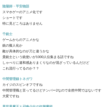
陰陽師・平安物語
スマホゲーのアニメ化です
ショートです
特に見どころはありません
千銃士
ゲームからのアニメかな
銃の擬人化か
敵が具体的なのが刀と違うかな
貴銃士という銃使いが1000人位集まる話ですね
しゃべりに違和感ありまくりなのが混ざっているんだけど
これ流行ってるのか？？
中間管理録トネガワ
カイジのスピンオフですね
中間管理職と言ってるけどナンバー2なので全然中間ではないです
大変ですね
異世界魔王と召喚少女の奴隷魔術