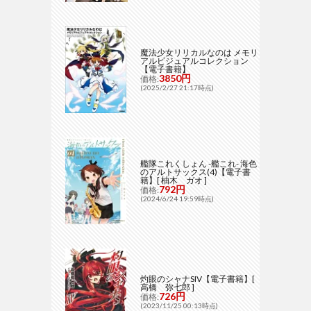
魔法少女リリカルなのは メモリ
アルビジュアルコレクション
【電子書籍】
3850円
価格:
(2025/2/27 21:17時点)
艦隊これくしょん -艦これ- 海色
のアルトサックス(4)【電子書
籍】[ 柚木 ガオ ]
792円
価格:
(2024/6/24 19:59時点)
灼眼のシャナSIV【電子書籍】[
高橋 弥七郎 ]
726円
価格:
(2023/11/25 00:13時点)