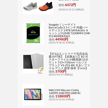
6072円
価格:
(2026/5/13 21:58時点)
Seagate｜シーゲイト
BarraCuda 3.5インチ 内蔵ハー
ドディスク 24TB SATA6Gb/s キ
ャッシュ512MB 7200RPM CMR
ST24000DM001
44980円
価格:
(2025/9/18 20:32時点)
【9/1はエントリーで当店全品
最大P7倍】【在庫あり】B2 ポ
スターファイル 24枚収納 12ポ
ケット 515×728mm ベルソス
ブラック VS-Z01-BK 大きいファ
イル アニメ 保管 保存【/srm】
3700円
価格:
(2025/9/1 07:38時点)
WACOM Wacom Cintiq
16(DTK168) DTK168K4C
118800円
価格:
(2025/6/10 06:35時点)