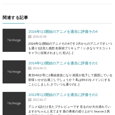
関連する記事
2026年Q1開始のアニメを適当に評価その4
2026.02.09
2026年Q1開始のアニメその4です 2月からのアニメです いつ
も通り1話見た感想 名探偵プリキュア！ いきなりマスコット
キャラに拉致されました 犯人[…]
2014年Q2開始のアニメを適当に評価その1
2014.04.15
東京MXが常に2番組放送になり 画質が低下して困惑している
皆様 いかがお過ごしでしょうか？ 私はBS11をメインにする
ことにしました さていつも通りの[…]
2022年Q2開始のアニメを適当に評価その2
2022.04.17
アニメ1話だけ見たプチレビューです 見るのが大分遅れてい
ますがちゃんと見てます 盾の勇者の成り上がり Season 2 異