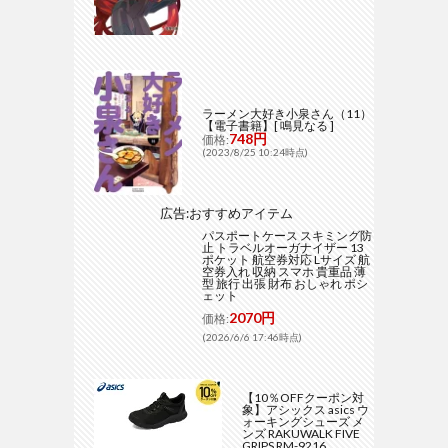
ラーメン大好き小泉さん（11）
【電子書籍】[ 鳴見なる ]
748円
価格:
(2023/8/25 10:24時点)
広告:おすすめアイテム
パスポートケース スキミング防
止 トラベルオーガナイザー 13
ポケット 航空券対応 Lサイズ 航
空券入れ 収納 スマホ 貴重品 薄
型 旅行 出張 財布 おしゃれ ポシ
ェット
2070円
価格:
(2026/6/6 17:46時点)
【10％OFFクーポン対
象】アシックス asics ウ
ォーキングシューズ メ
ンズ RAKUWALK FIVE
GRIPS RM-9216