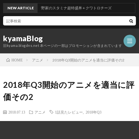
NEW ARTICLE
吉野家のスタミナ超特盛丼 + クワトロチーズ
kyamaBlog
旧kyama.blogdns.net 本ページの一部はプロモーションが含まれています
アニメ
2018年Q3開始のアニメを適当に評価その2
HOME
2018年Q3開始のアニメを適当に評
価その2
2018.07.13
アニメ
1話見たレビュー
,
2018年Q3