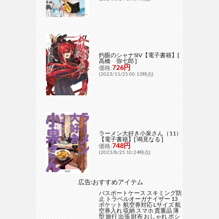
灼眼のシャナSIV【電子書籍】[
高橋 弥七郎 ]
726円
価格:
(2023/11/25 00:13時点)
ラーメン大好き小泉さん（11）
【電子書籍】[ 鳴見なる ]
748円
価格:
(2023/8/25 10:24時点)
広告:おすすめアイテム
パスポートケース スキミング防
止 トラベルオーガナイザー 13
ポケット 航空券対応 Lサイズ 航
空券入れ 収納 スマホ 貴重品 薄
型 旅行 出張 財布 おしゃれ ポシ