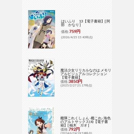
はいふり 13【電子書籍】[ 阿
部 かなり ]
759円
価格:
(2026/4/25 15:43時点)
魔法少女リリカルなのは メモリ
アルビジュアルコレクション
【電子書籍】
3850円
価格:
(2025/2/27 21:17時点)
艦隊これくしょん -艦これ- 海色
のアルトサックス(4)【電子書
籍】[ 柚木 ガオ ]
792円
価格:
(2024/6/24 19:59時点)