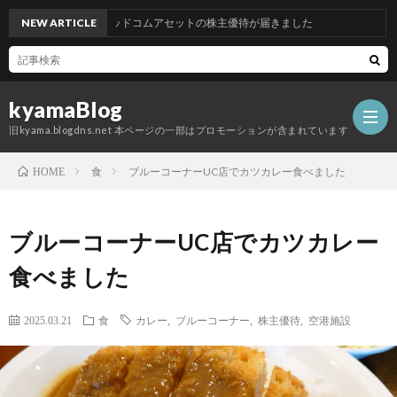
NEW ARTICLE
グッドコムアセットの株主優待が届きました
kyamaBlog
旧kyama.blogdns.net 本ページの一部はプロモーションが含まれています
食
ブルーコーナーUC店でカツカレー食べました
HOME
ブルーコーナーUC店でカツカレー
食べました
2025.03.21
食
カレー
,
ブルーコーナー
,
株主優待
,
空港施設