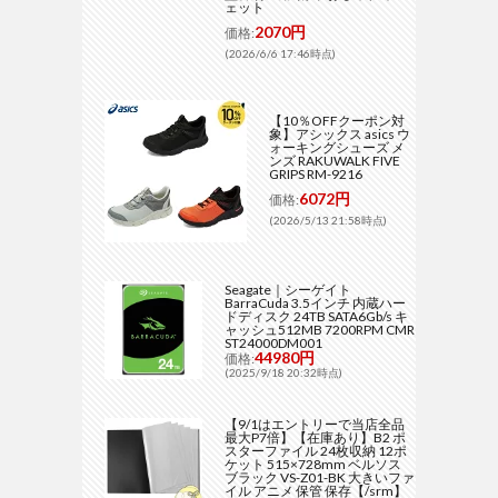
ェット
2070円
価格:
(2026/6/6 17:46時点)
【10％OFFクーポン対
象】アシックス asics ウ
ォーキングシューズ メ
ンズ RAKUWALK FIVE
GRIPS RM-9216
6072円
価格:
(2026/5/13 21:58時点)
Seagate｜シーゲイト
BarraCuda 3.5インチ 内蔵ハー
ドディスク 24TB SATA6Gb/s キ
ャッシュ512MB 7200RPM CMR
ST24000DM001
44980円
価格:
(2025/9/18 20:32時点)
【9/1はエントリーで当店全品
最大P7倍】【在庫あり】B2 ポ
スターファイル 24枚収納 12ポ
ケット 515×728mm ベルソス
ブラック VS-Z01-BK 大きいファ
イル アニメ 保管 保存【/srm】