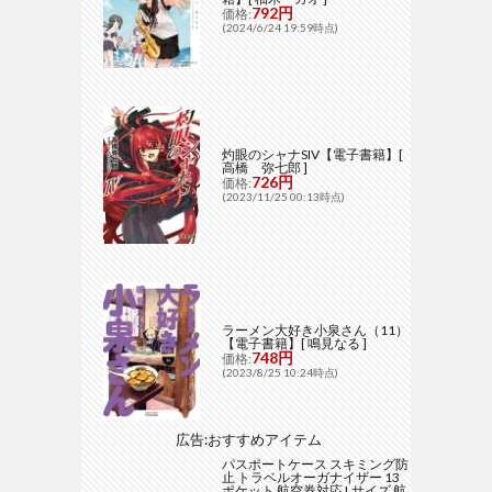
792円
価格:
(2024/6/24 19:59時点)
灼眼のシャナSIV【電子書籍】[
高橋 弥七郎 ]
726円
価格:
(2023/11/25 00:13時点)
ラーメン大好き小泉さん（11）
【電子書籍】[ 鳴見なる ]
748円
価格:
(2023/8/25 10:24時点)
広告:おすすめアイテム
パスポートケース スキミング防
止 トラベルオーガナイザー 13
ポケット 航空券対応 Lサイズ 航