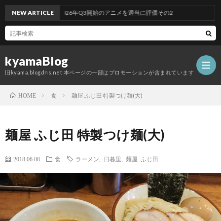
NEW ARTICLE
2026年Q3開始のアニメを適当に評価その2
kyamaBlog
旧kyama.blogdns.net 本ページの一部はプロモーションが含まれています
食
麺屋 ふじ田 特製つけ麺(大)
HOME
麺屋 ふじ田 特製つけ麺(大)
2018.06.08
食
ラーメン
,
日暮里
,
麺屋 ふじ田