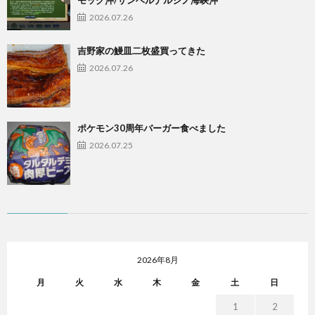
2026.07.26
吉野家の鰻皿二枚盛買ってきた
2026.07.26
ポケモン30周年バーガー食べました
2026.07.25
2026年8月
月
火
水
木
金
土
日
1
2