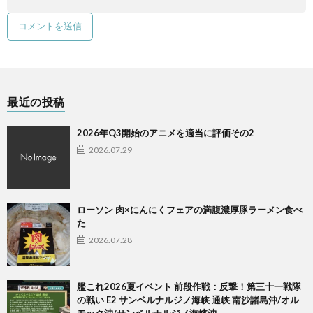
最近の投稿
2026年Q3開始のアニメを適当に評価その2
2026.07.29
ローソン 肉×にんにくフェアの満腹濃厚豚ラーメン食べ
た
2026.07.28
艦これ2026夏イベント 前段作戦：反撃！第三十一戦隊
の戦い E2 サンベルナルジノ海峡 通峡 南沙諸島沖/オル
モック沖/サンベルナルジノ海峡沖