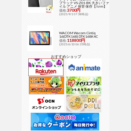
ブラック VS-Z01-BK 大きいファ
イル アニメ 保管 保存【/srm】
3700円
価格:
(2025/9/1 07:38時点)
WACOM Wacom Cintiq
16(DTK168) DTK168K4C
118800円
価格:
(2025/6/10 06:35時点)
おすすめショップ