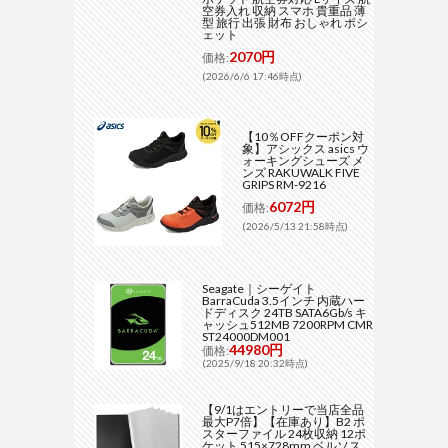
空券入れ 収納 スマホ 貴重品 薄
型 旅行 出張 財布 おしゃれ ポシ
ェット
2070円
価格:
(2026/6/6 17:46時点)
【10％OFFクーポン対
象】アシックス asics ウ
ォーキングシューズ メ
ンズ RAKUWALK FIVE
GRIPS RM-9216
6072円
価格:
(2026/5/13 21:58時点)
Seagate｜シーゲイト
BarraCuda 3.5インチ 内蔵ハー
ドディスク 24TB SATA6Gb/s キ
ャッシュ512MB 7200RPM CMR
ST24000DM001
44980円
価格:
(2025/9/18 20:32時点)
【9/1はエントリーで当店全品
最大P7倍】【在庫あり】B2 ポ
スターファイル 24枚収納 12ポ
ケット 515×728mm ベルソス