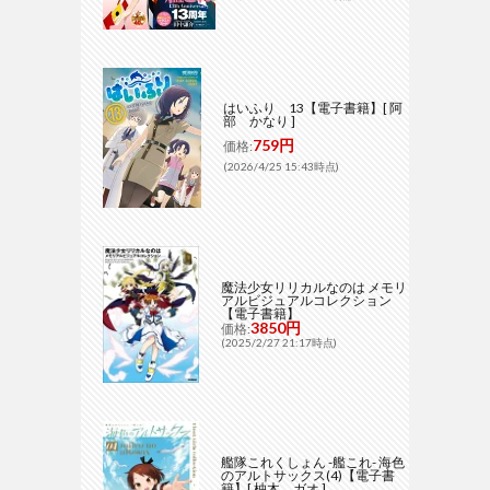
はいふり 13【電子書籍】[ 阿
部 かなり ]
759円
価格:
(2026/4/25 15:43時点)
魔法少女リリカルなのは メモリ
アルビジュアルコレクション
【電子書籍】
3850円
価格:
(2025/2/27 21:17時点)
艦隊これくしょん -艦これ- 海色
のアルトサックス(4)【電子書
籍】[ 柚木 ガオ ]