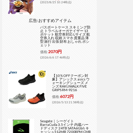
(2023/8/25 10:24時点)
広告:おすすめアイテム
パスポートケース スキミング防
止 トラベルオーガナイザー 13
ポケット 航空券対応 Lサイズ 航
空券入れ 収納 スマホ 貴重品 薄
型 旅行 出張 財布 おしゃれ ポシ
ェット
2070円
価格:
(2026/6/6 17:46時点)
【10％OFFクーポン対
象】アシックス asics ウ
ォーキングシューズ メ
ンズ RAKUWALK FIVE
GRIPS RM-9216
6072円
価格:
(2026/5/13 21:58時点)
Seagate｜シーゲイト
BarraCuda 3.5インチ 内蔵ハー
ドディスク 24TB SATA6Gb/s キ
ャッシュ512MB 7200RPM CMR