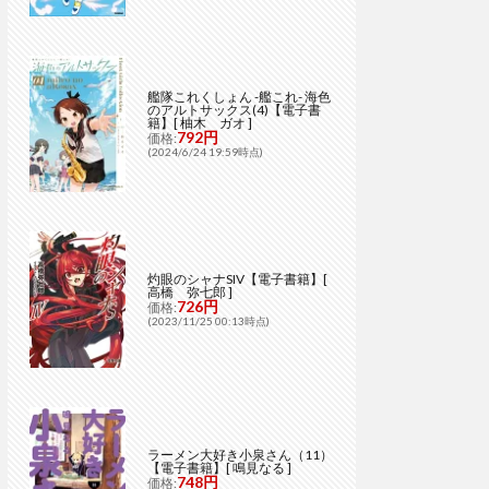
艦隊これくしょん -艦これ- 海色
のアルトサックス(4)【電子書
籍】[ 柚木 ガオ ]
792円
価格:
(2024/6/24 19:59時点)
灼眼のシャナSIV【電子書籍】[
高橋 弥七郎 ]
726円
価格:
(2023/11/25 00:13時点)
ラーメン大好き小泉さん（11）
【電子書籍】[ 鳴見なる ]
748円
価格: