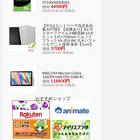
ST24000DM001
44980円
価格:
(2025/9/18 20:32時点)
【9/1はエントリーで当店全品
最大P7倍】【在庫あり】B2 ポ
スターファイル 24枚収納 12ポ
ケット 515×728mm ベルソス
ブラック VS-Z01-BK 大きいファ
イル アニメ 保管 保存【/srm】
3700円
価格:
(2025/9/1 07:38時点)
WACOM Wacom Cintiq
16(DTK168) DTK168K4C
118800円
価格:
(2025/6/10 06:35時点)
おすすめショップ