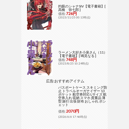
灼眼のシャナSIV【電子書籍】[
高橋 弥七郎 ]
726円
価格:
(2023/11/25 00:13時点)
ラーメン大好き小泉さん（11）
【電子書籍】[ 鳴見なる ]
748円
価格:
(2023/8/25 10:24時点)
広告:おすすめアイテム
パスポートケース スキミング防
止 トラベルオーガナイザー 13
ポケット 航空券対応 Lサイズ 航
空券入れ 収納 スマホ 貴重品 薄
型 旅行 出張 財布 おしゃれ ポシ
ェット
2070円
価格:
(2026/6/6 17:46時点)