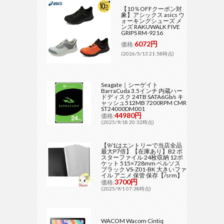
【10％OFFクーポン対
象】アシックス asics ウ
ォーキングシューズ メ
ンズ RAKUWALK FIVE
GRIPS RM-9216
6072円
価格:
(2026/5/13 21:58時点)
Seagate｜シーゲイト
BarraCuda 3.5インチ 内蔵ハー
ドディスク 24TB SATA6Gb/s キ
ャッシュ512MB 7200RPM CMR
ST24000DM001
44980円
価格:
(2025/9/18 20:32時点)
【9/1はエントリーで当店全品
最大P7倍】【在庫あり】B2 ポ
スターファイル 24枚収納 12ポ
ケット 515×728mm ベルソス
ブラック VS-Z01-BK 大きいファ
イル アニメ 保管 保存【/srm】
3700円
価格:
(2025/9/1 07:38時点)
WACOM Wacom Cintiq