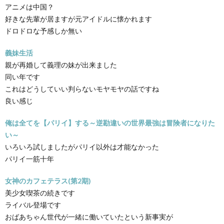
アニメは中国？
好きな先輩が居ますが元アイドルに懐かれます
ドロドロな予感しか無い
義妹生活
親が再婚して義理の妹が出来ました
同い年です
これはどうしていい判らないモヤモヤの話ですね
良い感じ
俺は全てを【パリイ】する～逆勘違いの世界最強は冒険者になりた
い～
いろいろ試しましたがパリイ以外は才能なかった
パリイ一筋十年
女神のカフェテラス(第2期)
美少女喫茶の続きです
ライバル登場です
おばあちゃん世代が一緒に働いていたという新事実が