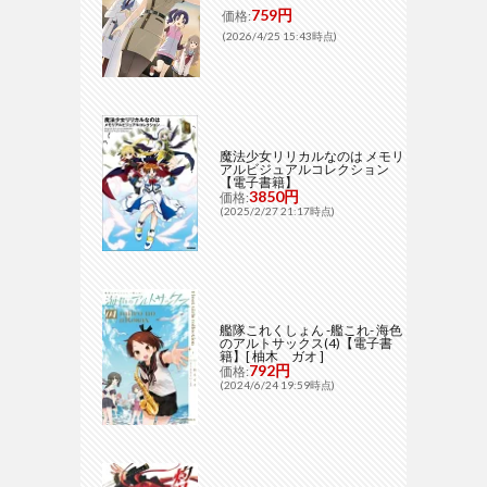
759円
価格:
(2026/4/25 15:43時点)
魔法少女リリカルなのは メモリ
アルビジュアルコレクション
【電子書籍】
3850円
価格:
(2025/2/27 21:17時点)
艦隊これくしょん -艦これ- 海色
のアルトサックス(4)【電子書
籍】[ 柚木 ガオ ]
792円
価格:
(2024/6/24 19:59時点)