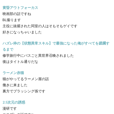
黄昏アウトフォーカス
映画部の話ですね
BL撮ります
主役に抜擢された同室の人はそもそもゲイです
好きになっちゃいました
ハズレ枠の【状態異常スキル】で最強になった俺がすべてを蹂躙す
るまで
修学旅行中にバスごと異世界召喚されました
後はタイトル通りだな
ラーメン赤猫
猫がやってるラーメン屋の話
働きに来ました
裏方でブラッシング係です
2.5次元の誘惑
漫研です