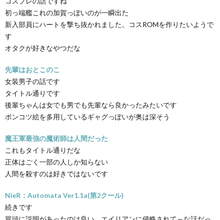
コスプレの話ですね
初っ端艦これの加賀っぽいのが一瞬出た
新入部員にハートを撃ち抜かれました。コスROMを作りたいようで
す
オタクが好きなやつだな
先輩はおとこのこ
女装男子の話です
タイトル通りです
後輩ちゃんは女でも男でも先輩なら良かったみたいです
ポンコツ絵を多用しているギャグっぽいが奥は深そう
魔王軍最強の魔術師は人間だった
これもタイトル通りだな
正体はごく一部の人しか知らない
人間を殺すのは好きではないです
NieR：Automata Ver1.1a(第2クール)
続きです
冒頭に説明があったのは良い。エイリアンに侵略されて～な話だっ