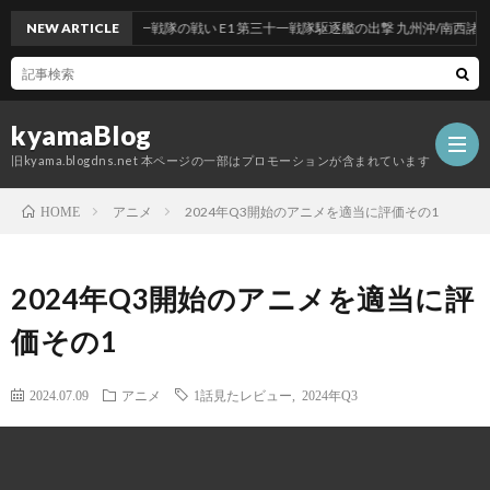
戦：反撃！第三十一戦隊の戦い E1 第三十一戦隊駆逐艦の出撃 九州沖/南西諸島沖
NEW ARTICLE
kyamaBlog
旧kyama.blogdns.net 本ページの一部はプロモーションが含まれています
アニメ
2024年Q3開始のアニメを適当に評価その1
HOME
2024年Q3開始のアニメを適当に評
価その1
2024.07.09
アニメ
1話見たレビュー
,
2024年Q3