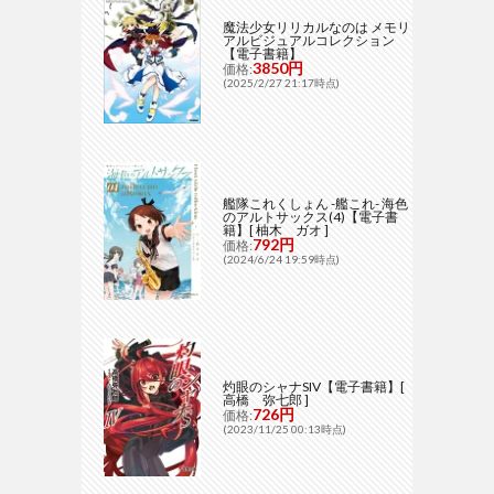
魔法少女リリカルなのは メモリ
アルビジュアルコレクション
【電子書籍】
3850円
価格:
(2025/2/27 21:17時点)
艦隊これくしょん -艦これ- 海色
のアルトサックス(4)【電子書
籍】[ 柚木 ガオ ]
792円
価格:
(2024/6/24 19:59時点)
灼眼のシャナSIV【電子書籍】[
高橋 弥七郎 ]
726円
価格:
(2023/11/25 00:13時点)