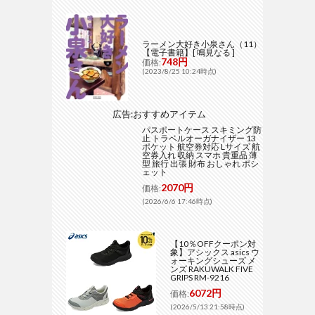
ラーメン大好き小泉さん（11）
【電子書籍】[ 鳴見なる ]
748円
価格:
(2023/8/25 10:24時点)
広告:おすすめアイテム
パスポートケース スキミング防
止 トラベルオーガナイザー 13
ポケット 航空券対応 Lサイズ 航
空券入れ 収納 スマホ 貴重品 薄
型 旅行 出張 財布 おしゃれ ポシ
ェット
2070円
価格:
(2026/6/6 17:46時点)
【10％OFFクーポン対
象】アシックス asics ウ
ォーキングシューズ メ
ンズ RAKUWALK FIVE
GRIPS RM-9216
6072円
価格:
(2026/5/13 21:58時点)