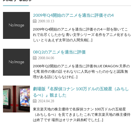
2009年Q4開始のアニメを適当に評価その4
2009.10.13
2009年Q4開始のアニメを適当に評価その4 一部を除いてこ
れで出尽くしたかな 青い文学シリーズ 名作をアニメ化するら
しい とりあえず太宰治の人間失格[…]
08Q2のアニメを適当に評価
2008.04.06
2008年Q2開始のアニメを適当に評価 BLUE DRAGON 天界の
七竜 前作の後の話 それなりに人気が有ったのかなと認識 無
理がある話にならなけれ[…]
劇場版『名探偵コナン 100万ドルの五稜星（みちし
るべ）』観ました
2024.04.28
東京楽天地の株主優待で名探偵コナン 100万ドルの五稜星
（みちしるべ）を見てきました これで東京楽天地の株主優待
は終了です 場所はオリナス錦糸町でした[…]