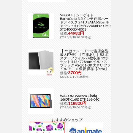
Seagate｜シーゲイト
BarraCuda 3.5インチ 内蔵ハー
ドディスク 24TB SATA6Gb/s キ
ャッシュ512MB 7200RPM CMR
ST24000DM001
44980円
価格:
(2025/9/18 20:32時点)
【9/1はエントリーで当店全品
最大P7倍】【在庫あり】B2 ポ
スターファイル 24枚収納 12ポ
ケット 515×728mm ベルソス
ブラック VS-Z01-BK 大きいファ
イル アニメ 保管 保存【/srm】
3700円
価格:
(2025/9/1 07:38時点)
WACOM Wacom Cintiq
16(DTK168) DTK168K4C
118800円
価格:
(2025/6/10 06:35時点)
おすすめショップ