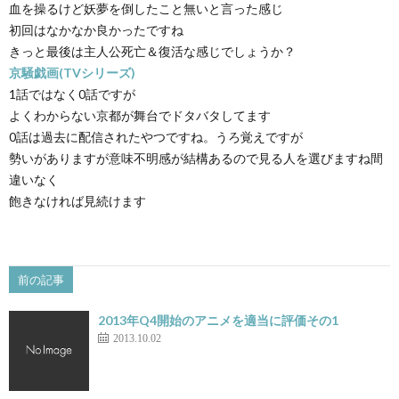
血を操るけど妖夢を倒したこと無いと言った感じ
初回はなかなか良かったですね
きっと最後は主人公死亡＆復活な感じでしょうか？
京騒戯画(TVシリーズ)
1話ではなく0話ですが
よくわからない京都が舞台でドタバタしてます
0話は過去に配信されたやつですね。うろ覚えですが
勢いがありますが意味不明感が結構あるので見る人を選びますね間
違いなく
飽きなければ見続けます
前の記事
2013年Q4開始のアニメを適当に評価その1
2013.10.02