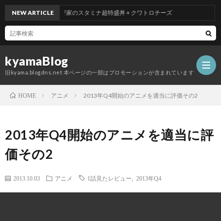
NEW ARTICLE
吉野家のスタミナ超特盛丼 + クワトロチーズ
kyamaBlog
旧kyama.blogdns.net 本ページの一部はプロモーションが含まれています
アニメ
2013年Q4開始のアニメを適当に評価その2
HOME
2013年Q4開始のアニメを適当に評
価その2
2013.10.03
アニメ
1話見たレビュー
,
2013年Q4