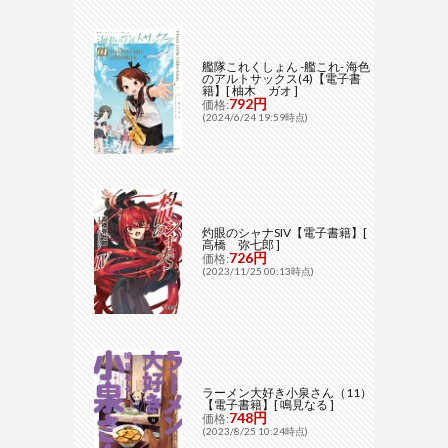
艦隊これくしょん -艦これ- 海色
のアルトサックス(4)【電子書
籍】[ 柚木 ガオ ]
792円
価格:
(2024/6/24 19:59時点)
灼眼のシャナSIV【電子書籍】[
高橋 弥七郎 ]
726円
価格:
(2023/11/25 00:13時点)
ラーメン大好き小泉さん（11）
【電子書籍】[ 鳴見なる ]
748円
価格:
(2023/8/25 10:24時点)