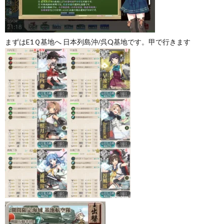
まずはE1Ｑ基地へ 日本列島沖/呉Q基地です。甲で行きます