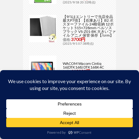
(2025/9/18 20:32時点)
【9/1はエントリーで当店全品
最大P7倍】【在庫あり】B2 ポ
スターファイル 24枚収納 12ポ
ケット 515×728mm ベルソス
ブラック VS-Z01-BK 大きいファ
イル アニメ 保管 保存【/srm】
3700円
価格:
(2025/9/1 07:38時点)
WACOM Wacom Cintiq
16(DTK168) DTK168K4C
118800円
価格:
(2025/6/10 06:35時点)
おすすめショップ