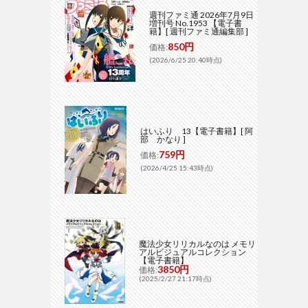
週刊ファミ通 2026年7月9日
増刊号 No.1953 【電子書
籍】[ 週刊ファミ通編集部 ]
850円
価格:
(2026/6/25 20:40時点)
はいふり 13【電子書籍】[ 阿
部 かなり ]
759円
価格:
(2026/4/25 15:43時点)
魔法少女リリカルなのは メモリ
アルビジュアルコレクション
【電子書籍】
3850円
価格:
(2025/2/27 21:17時点)