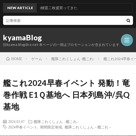
NEW ARTICLE
吉野家の鰻皿二枚盛買ってきた
kyamaBlog
旧kyama.blogdns.net 本ページの一部はプロモーションが含まれています
ゲーム
艦隊これくしょん -艦これ-
艦これ2024早春イ
HOME
艦これ2024早春イベント 発動！竜
巻作戦 E1Ｑ基地へ 日本列島沖/呉Q
基地
2024.03.07
艦隊これくしょん -艦これ-
2024早春イベント
,
期間限定海域
,
艦隊これくしょん－艦これ－