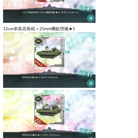
12cm単装高角砲＋25mm機銃増備★5