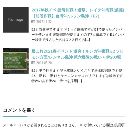
2017年秋イベ 捷号決戦！邀撃、レイテ沖海戦(前篇)
【前段作戦】台湾沖/ルソン島沖（E2）
2017.11.22
E2も当然甲です まずギミック解除ですがE1で使ったメンバ
ーを使います 遊撃部隊が使えますので7人編成です E1メンバ
ー以外で投入したのはDマス行くの[…]
艦これ2021春イベント 激突！ルンガ沖夜戦 E2 ソロ
モン方面/レンネル島沖 第六艦隊の戦い + 伊203堀
2021.05.20
E2も甲で行きます 第六艦隊ということで潜水艦部隊です 伊
26、伊19、伊14とケッコンカッコカリです まずは輸送です
特攻のある伊26、伊19を採用[…]
コメントを書く
※
が付いている欄は必須項
メールアドレスが公開されることはありません。