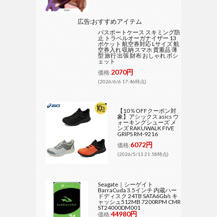
広告:おすすめアイテム
パスポートケース スキミング防
止 トラベルオーガナイザー 13
ポケット 航空券対応 Lサイズ 航
空券入れ 収納 スマホ 貴重品 薄
型 旅行 出張 財布 おしゃれ ポシ
ェット
2070円
価格:
(2026/6/6 17:46時点)
【10％OFFクーポン対
象】アシックス asics ウ
ォーキングシューズ メ
ンズ RAKUWALK FIVE
GRIPS RM-9216
6072円
価格:
(2026/5/13 21:58時点)
Seagate｜シーゲイト
BarraCuda 3.5インチ 内蔵ハー
ドディスク 24TB SATA6Gb/s キ
ャッシュ512MB 7200RPM CMR
ST24000DM001
44980円
価格: