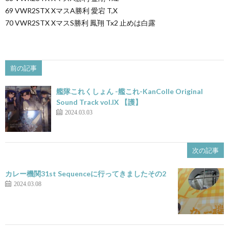
69 VWR2STX XマスA勝利 愛宕 T,X
70 VWR2STX XマスS勝利 鳳翔 Tx2 止めは白露
前の記事
艦隊これくしょん -艦これ-KanColle Original
Sound Track vol.IX 【護】
2024.03.03
次の記事
カレー機関31st Sequenceに行ってきましたその2
2024.03.08