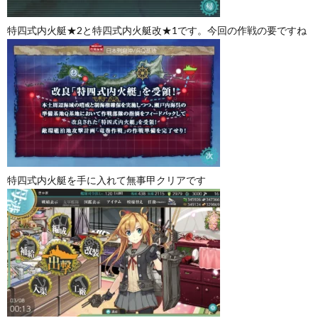
特四式内火艇★2と特四式内火艇改★1です。今回の作戦の要ですね
特四式内火艇を手に入れて無事甲クリアです