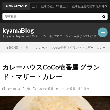
段作戦：反撃！第三十一戦隊の戦い E1 第三十一戦隊駆逐艦の出撃 九州沖/南西諸島沖
NEW ARTICLE
kyamaBlog
旧kyama.blogdns.net 本ページの一部はプロモーションが含まれています
食
カレーハウスCoCo壱番屋 グランド・マザー・カレー
HOME
カレーハウスCoCo壱番屋 グラン
ド・マザー・カレー
2024.01.25
食
CoCo壱番屋
,
カレー
,
壱番屋
,
株主優待