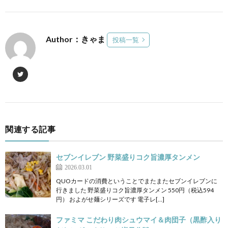
Author：きゃま
投稿一覧
関連する記事
セブンイレブン 野菜盛りコク旨濃厚タンメン
2026.03.01
QUOカードの消費ということでまたまたセブンイレブンに
行きました 野菜盛りコク旨濃厚タンメン 550円（税込594
円） およがせ麺シリーズです 電子レ[…]
ファミマ こだわり肉シュウマイ＆肉団子（黒酢入り