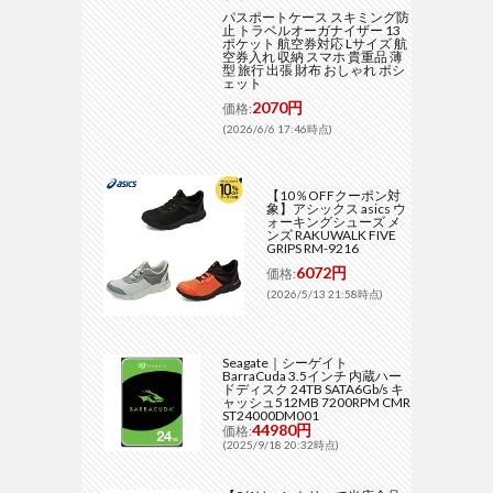
パスポートケース スキミング防
止 トラベルオーガナイザー 13
ポケット 航空券対応 Lサイズ 航
空券入れ 収納 スマホ 貴重品 薄
型 旅行 出張 財布 おしゃれ ポシ
ェット
2070円
価格:
(2026/6/6 17:46時点)
【10％OFFクーポン対
象】アシックス asics ウ
ォーキングシューズ メ
ンズ RAKUWALK FIVE
GRIPS RM-9216
6072円
価格:
(2026/5/13 21:58時点)
Seagate｜シーゲイト
BarraCuda 3.5インチ 内蔵ハー
ドディスク 24TB SATA6Gb/s キ
ャッシュ512MB 7200RPM CMR
ST24000DM001
44980円
価格:
(2025/9/18 20:32時点)