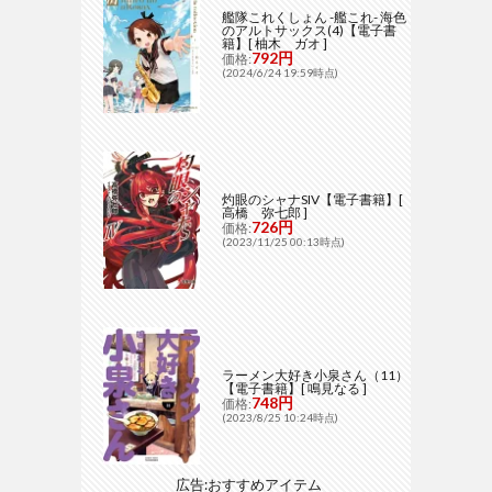
艦隊これくしょん -艦これ- 海色
のアルトサックス(4)【電子書
籍】[ 柚木 ガオ ]
792円
価格:
(2024/6/24 19:59時点)
灼眼のシャナSIV【電子書籍】[
高橋 弥七郎 ]
726円
価格:
(2023/11/25 00:13時点)
ラーメン大好き小泉さん（11）
【電子書籍】[ 鳴見なる ]
748円
価格:
(2023/8/25 10:24時点)
広告:おすすめアイテム