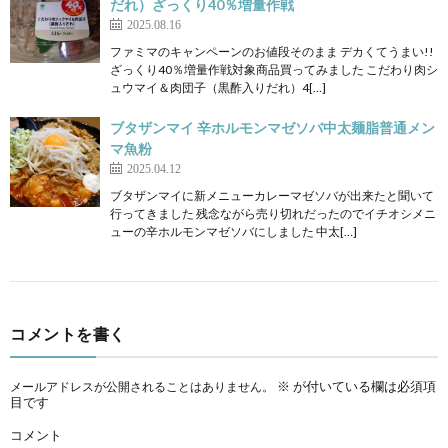
だれ）ざっくり40％増量作戦
2025.08.16
ファミマのキャンペーンのお値段そのまま デカくてうまい!!
ざっくり40％増量作戦対象商品買ってみました こだわり肉シ
ュウマイ＆肉団子（黒酢入りだれ）4[…]
ブタザンマイ 辛ホルモンマゼソバ中太麺脂普通メン
マ魚粉
2025.04.12
ブタザンマイに新メニューカレーマゼソバが出来たと聞いて
行ってきました 残念ながら売り切れだったのでイチオシメニ
ューの辛ホルモンマゼソバにしました 中太[…]
コメントを書く
※
が付いている欄は必須項
メールアドレスが公開されることはありません。
目です
コメント