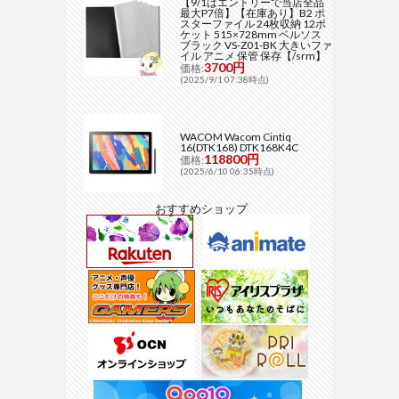
【9/1はエントリーで当店全品
最大P7倍】【在庫あり】B2 ポ
スターファイル 24枚収納 12ポ
ケット 515×728mm ベルソス
ブラック VS-Z01-BK 大きいファ
イル アニメ 保管 保存【/srm】
3700円
価格:
(2025/9/1 07:38時点)
WACOM Wacom Cintiq
16(DTK168) DTK168K4C
118800円
価格:
(2025/6/10 06:35時点)
おすすめショップ