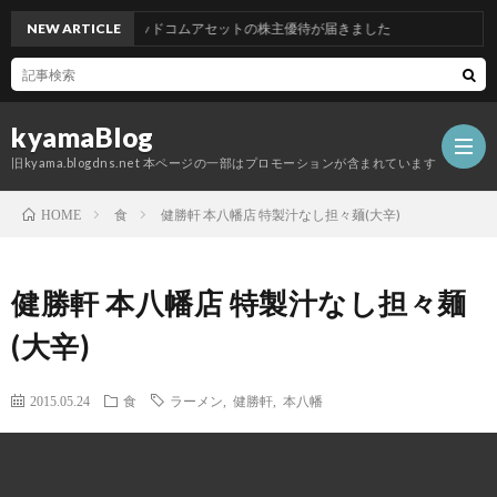
NEW ARTICLE
グッドコムアセットの株主優待が届きました
kyamaBlog
旧kyama.blogdns.net 本ページの一部はプロモーションが含まれています
食
健勝軒 本八幡店 特製汁なし担々麺(大辛)
HOME
健勝軒 本八幡店 特製汁なし担々麺
(大辛)
2015.05.24
食
ラーメン
,
健勝軒
,
本八幡