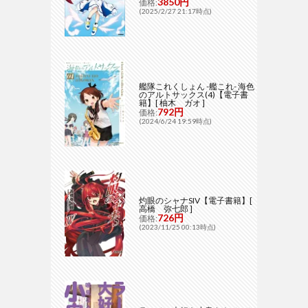
3850円
価格:
(2025/2/27 21:17時点)
艦隊これくしょん -艦これ- 海色
のアルトサックス(4)【電子書
籍】[ 柚木 ガオ ]
792円
価格:
(2024/6/24 19:59時点)
灼眼のシャナSIV【電子書籍】[
高橋 弥七郎 ]
726円
価格:
(2023/11/25 00:13時点)