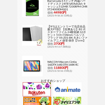
BarraCuda 3.5インチ 内蔵ハー
ドディスク 24TB SATA6Gb/s キ
ャッシュ512MB 7200RPM CMR
ST24000DM001
44980円
価格:
(2025/9/18 20:32時点)
【9/1はエントリーで当店全品
最大P7倍】【在庫あり】B2 ポ
スターファイル 24枚収納 12ポ
ケット 515×728mm ベルソス
ブラック VS-Z01-BK 大きいファ
イル アニメ 保管 保存【/srm】
3700円
価格:
(2025/9/1 07:38時点)
WACOM Wacom Cintiq
16(DTK168) DTK168K4C
118800円
価格:
(2025/6/10 06:35時点)
おすすめショップ