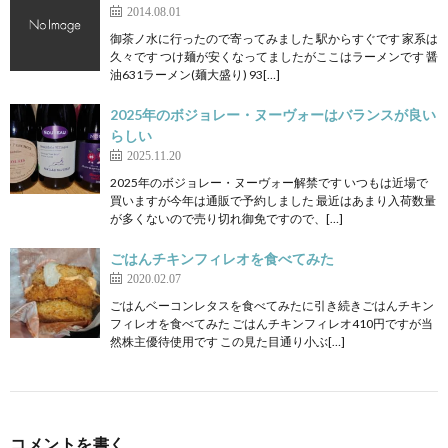
2014.08.01
御茶ノ水に行ったので寄ってみました 駅からすぐです 家系は
久々です つけ麺が安くなってましたがここはラーメンです 醤
油631ラーメン(麺大盛り) 93[…]
2025年のボジョレー・ヌーヴォーはバランスが良い
らしい
2025.11.20
2025年のボジョレー・ヌーヴォー解禁です いつもは近場で
買いますが今年は通販で予約しました 最近はあまり入荷数量
が多くないので売り切れ御免ですので、[…]
ごはんチキンフィレオを食べてみた
2020.02.07
ごはんベーコンレタスを食べてみたに引き続きごはんチキン
フィレオを食べてみた ごはんチキンフィレオ410円ですが当
然株主優待使用です この見た目通り小ぶ[…]
コメントを書く