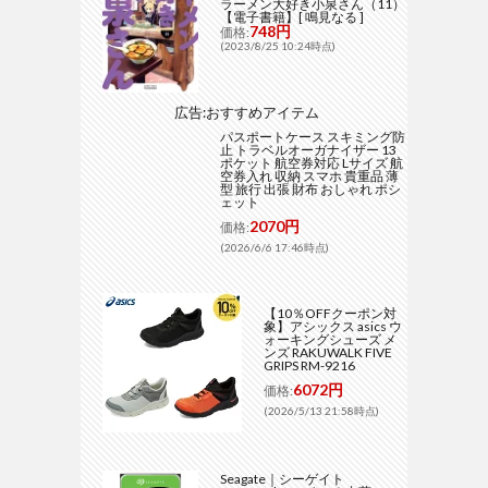
ラーメン大好き小泉さん（11）
【電子書籍】[ 鳴見なる ]
748円
価格:
(2023/8/25 10:24時点)
広告:おすすめアイテム
パスポートケース スキミング防
止 トラベルオーガナイザー 13
ポケット 航空券対応 Lサイズ 航
空券入れ 収納 スマホ 貴重品 薄
型 旅行 出張 財布 おしゃれ ポシ
ェット
2070円
価格:
(2026/6/6 17:46時点)
【10％OFFクーポン対
象】アシックス asics ウ
ォーキングシューズ メ
ンズ RAKUWALK FIVE
GRIPS RM-9216
6072円
価格:
(2026/5/13 21:58時点)
Seagate｜シーゲイト