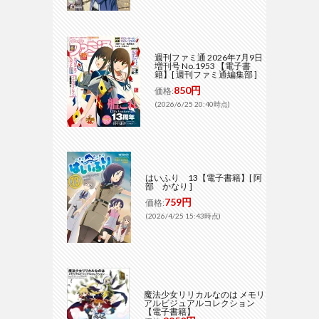
週刊ファミ通 2026年7月9日
増刊号 No.1953 【電子書
籍】[ 週刊ファミ通編集部 ]
850円
価格:
(2026/6/25 20:40時点)
はいふり 13【電子書籍】[ 阿
部 かなり ]
759円
価格:
(2026/4/25 15:43時点)
魔法少女リリカルなのは メモリ
アルビジュアルコレクション
【電子書籍】