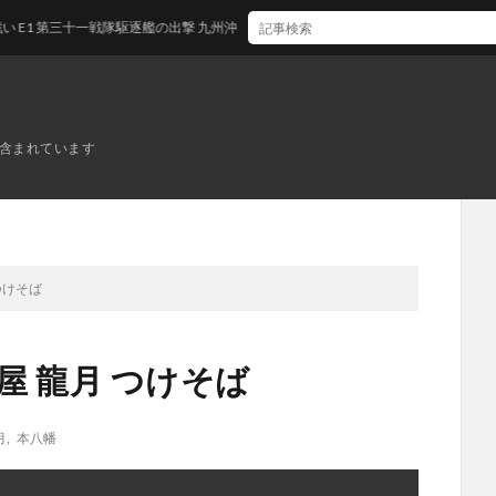
三十一戦隊駆逐艦の出撃 九州沖/南西諸島沖
ンが含まれています
つけそば
屋 龍月 つけそば
月
,
本八幡