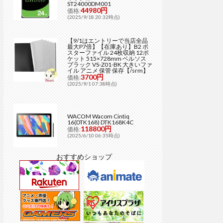
ST24000DM001
44980円
価格:
(2025/9/18 20:32時点)
【9/1はエントリーで当店全品
最大P7倍】【在庫あり】B2 ポ
スターファイル 24枚収納 12ポ
ケット 515×728mm ベルソス
ブラック VS-Z01-BK 大きいファ
イル アニメ 保管 保存【/srm】
3700円
価格:
(2025/9/1 07:38時点)
WACOM Wacom Cintiq
16(DTK168) DTK168K4C
118800円
価格:
(2025/6/10 06:35時点)
おすすめショップ