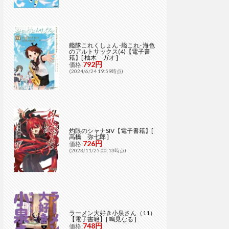
艦隊これくしょん -艦これ- 海色
のアルトサックス(4)【電子書
籍】[ 柚木 ガオ ]
792円
価格:
(2024/6/24 19:59時点)
灼眼のシャナSIV【電子書籍】[
高橋 弥七郎 ]
726円
価格:
(2023/11/25 00:13時点)
ラーメン大好き小泉さん（11）
【電子書籍】[ 鳴見なる ]
748円
価格: