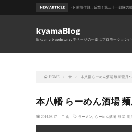
艦これ2026夏イベント 前段作戦：反撃！第三十一戦隊の戦い E1 第
NEW ARTICLE
kyamaBlog
旧kyama.blogdns.net 本ページの一部はプロモーショ
食
本八幡 らーめん酒場 麺屋 龍月 
HOME
本八幡 らーめん酒場 麺
2014.08.17
食
ラーメン
,
らーめん酒場 麺屋 龍