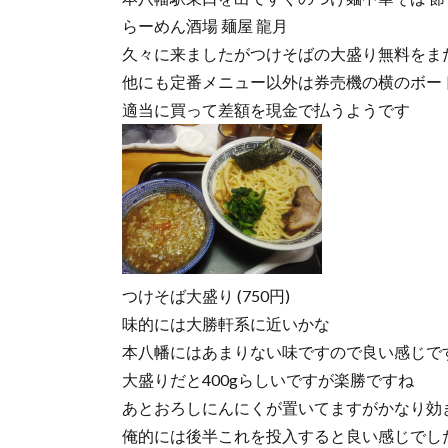
らーめん酒場 麺屋 龍月
久々に来ましたがつけそばの大盛り無料をま
他にも定番メニュー以外は券売機の横のボー
適当に買って差額を現金で払うようです
つけそば大盛り (750円)
味的には大勝軒系に近いかな
本八幡にはあまりない味ですので良い感じで
大盛りだと400gらしいですが楽勝ですね
あとおろしにんにくが置いてますがかなり効
俺的には後半これを投入すると良い感じでし