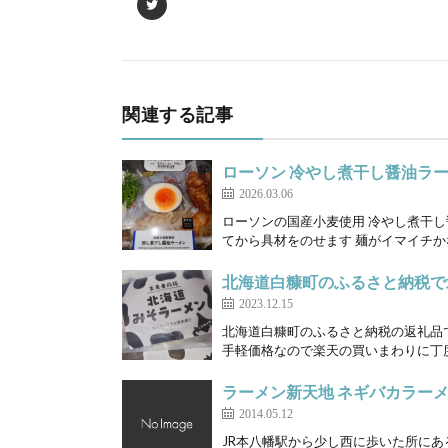
関連する記事
ローソン 冷やし煮干し醤油ラ
2026.03.06
ローソンの国産小麦使用 冷やし煮干し
てから具材をのせます 麺がイマイチか
北海道白糠町のふるさと納税で
2023.12.15
北海道白糠町のふるさと納税の返礼品で
手軽価格なので楽天の買いまわりに丁度よ
ラーメン新天地 ネギバカラー
2014.05.12
JR本八幡駅から少し西に歩いた所にあ