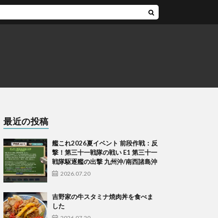
最近の投稿
艦これ2026夏イベント 前段作戦：反
撃！第三十一戦隊の戦い E1 第三十一
戦隊駆逐艦の出撃 九州沖/南西諸島沖
2026.07.20
吉野家の牛スタミナ焼肉丼を食べま
した
2026.07.20