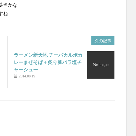
妥当かな
すね
次の記事
ラーメン新天地 チーバカルボカ
レーまぜそば + 炙り豚バラ塩チ
ャーシュー
2014.08.19