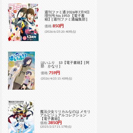
週刊ファミ通 2026年7月9日
増刊号 No.1953 【電子書
籍】[ 週刊ファミ通編集部 ]
850円
価格:
(2026/6/25 20:40時点)
はいふり 13【電子書籍】[ 阿
部 かなり ]
759円
価格:
(2026/4/25 15:43時点)
魔法少女リリカルなのは メモリ
アルビジュアルコレクション
【電子書籍】
3850円
価格:
(2025/2/27 21:17時点)