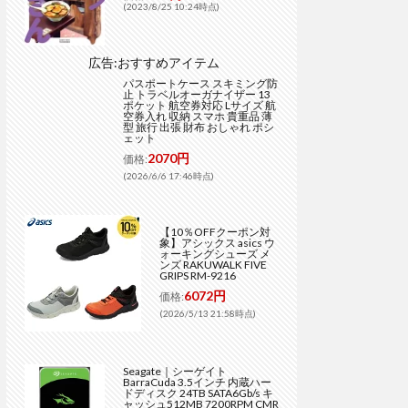
(2023/8/25 10:24時点)
広告:おすすめアイテム
パスポートケース スキミング防
止 トラベルオーガナイザー 13
ポケット 航空券対応 Lサイズ 航
空券入れ 収納 スマホ 貴重品 薄
型 旅行 出張 財布 おしゃれ ポシ
ェット
2070円
価格:
(2026/6/6 17:46時点)
【10％OFFクーポン対
象】アシックス asics ウ
ォーキングシューズ メ
ンズ RAKUWALK FIVE
GRIPS RM-9216
6072円
価格:
(2026/5/13 21:58時点)
Seagate｜シーゲイト
BarraCuda 3.5インチ 内蔵ハー
ドディスク 24TB SATA6Gb/s キ
ャッシュ512MB 7200RPM CMR