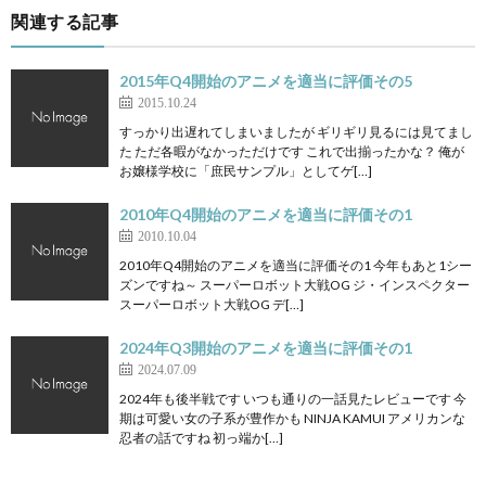
関連する記事
2015年Q4開始のアニメを適当に評価その5
2015.10.24
すっかり出遅れてしまいましたが ギリギリ見るには見てまし
た ただ各暇がなかっただけです これで出揃ったかな？ 俺が
お嬢様学校に「庶民サンプル」としてゲ[…]
2010年Q4開始のアニメを適当に評価その1
2010.10.04
2010年Q4開始のアニメを適当に評価その1 今年もあと1シー
ズンですね～ スーパーロボット大戦OG ジ・インスペクター
スーパーロボット大戦OG デ[…]
2024年Q3開始のアニメを適当に評価その1
2024.07.09
2024年も後半戦です いつも通りの一話見たレビューです 今
期は可愛い女の子系が豊作かも NINJA KAMUI アメリカンな
忍者の話ですね 初っ端か[…]