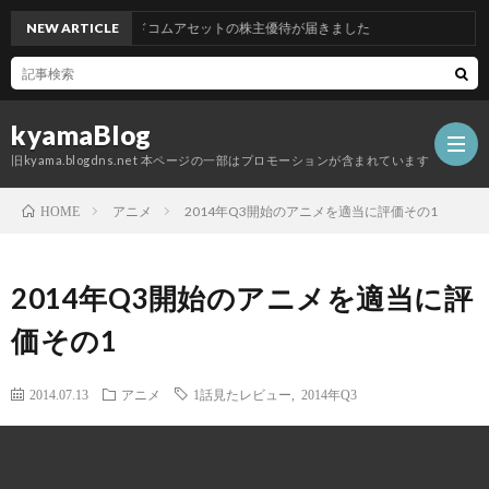
NEW ARTICLE
グッドコムアセットの株主優待が届きました
kyamaBlog
旧kyama.blogdns.net 本ページの一部はプロモーションが含まれています
アニメ
2014年Q3開始のアニメを適当に評価その1
HOME
2014年Q3開始のアニメを適当に評
価その1
2014.07.13
アニメ
1話見たレビュー
,
2014年Q3