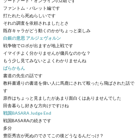
ソードアート・オンラインの2期です
ファントム・バレット編です
打たれたら死ぬらしいです
それの調査を依頼されましたとさ
既存キャラがどう動くのかがちょっと楽しみ
白銀の意思 アルジェヴォルン
戦争物でロボが出ますが地上戦です
イマイチよく分かりませんが傭兵なのかな？
もう少し見てみないとよくわかりませんね
ばらかもん
書道の先生の話です
教科書通りの書道を偉い人に馬鹿にされて殴ったら飛ばされた話で
す
原作はちょっと見ましたがあまり面白くはありませんでした
田舎暮らし好きな方向けですけね
戦国BASARA Judge End
戦国BASARAの続きです
多分
豊臣秀吉が死ぬのでさてこの後どうなるんだっけ？