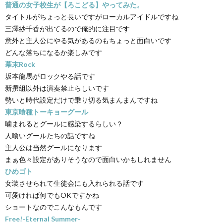
普通の女子校生が【ろこどる】やってみた。
タイトルがちょっと長いですがローカルアイドルですね
三澤紗千香が出てるので俺的に注目です
意外と主人公にやる気があるのもちょっと面白いです
どんな落ちになるか楽しみです
幕末Rock
坂本龍馬がロックやる話です
新撰組以外は演奏禁止らしいです
勢いと時代設定だけで乗り切る気まんまんですね
東京喰種トーキョーグール
噛まれるとグールに感染するらしい？
人喰いグールたちの話ですね
主人公は当然グールになります
まぁ色々設定がありそうなので面白いかもしれません
ひめゴト
女装させられて生徒会にも入れられる話です
可愛ければ何でもOKですかね
ショートなのでこんなもんです
Free!-Eternal Summer-