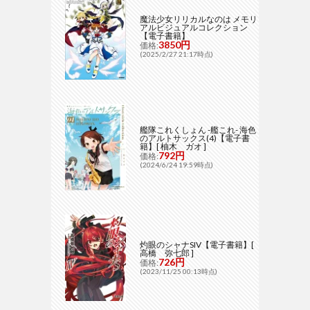
魔法少女リリカルなのは メモリ
アルビジュアルコレクション
【電子書籍】
3850円
価格:
(2025/2/27 21:17時点)
艦隊これくしょん -艦これ- 海色
のアルトサックス(4)【電子書
籍】[ 柚木 ガオ ]
792円
価格:
(2024/6/24 19:59時点)
灼眼のシャナSIV【電子書籍】[
高橋 弥七郎 ]
726円
価格:
(2023/11/25 00:13時点)