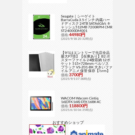
Seagate｜シーゲイト
BarraCuda 3.5インチ 内蔵ハー
ドディスク 24TB SATA6Gb/s キ
ャッシュ512MB 7200RPM CMR
ST24000DM001
44980円
価格:
(2025/9/18 20:32時点)
【9/1はエントリーで当店全品
最大P7倍】【在庫あり】B2 ポ
スターファイル 24枚収納 12ポ
ケット 515×728mm ベルソス
ブラック VS-Z01-BK 大きいファ
イル アニメ 保管 保存【/srm】
3700円
価格:
(2025/9/1 07:38時点)
WACOM Wacom Cintiq
16(DTK168) DTK168K4C
118800円
価格:
(2025/6/10 06:35時点)
おすすめショップ