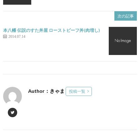
次の記事
本八幡 伝説のすた丼屋 ローストビーフ丼(肉増し)
2014.07.14
Author：きゃま
投稿一覧