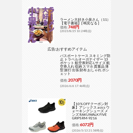
ラーメン大好き小泉さん（11）
【電子書籍】[ 鳴見なる ]
748円
価格:
(2023/8/25 10:24時点)
広告:おすすめアイテム
パスポートケース スキミング防
止 トラベルオーガナイザー 13
ポケット 航空券対応 Lサイズ 航
空券入れ 収納 スマホ 貴重品 薄
型 旅行 出張 財布 おしゃれ ポシ
ェット
2070円
価格:
(2026/6/6 17:46時点)
【10％OFFクーポン対
象】アシックス asics ウ
ォーキングシューズ メ
ンズ RAKUWALK FIVE
GRIPS RM-9216
6072円
価格:
(2026/5/13 21:58時点)