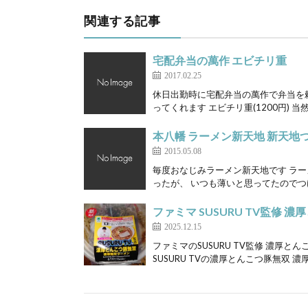
関連する記事
宅配弁当の萬作 エビチリ重
2017.02.25
休日出勤時に宅配弁当の萬作で弁当を
ってくれます エビチリ重(1200円) 当
本八幡 ラーメン新天地 新天地つ
2015.05.08
毎度おなじみラーメン新天地です ラーメ
ったが、 いつも薄いと思ってたのでつけ
ファミマ SUSURU TV監修
2025.12.15
ファミマのSUSURU TV監修 濃厚
SUSURU TVの濃厚とんこつ豚無双 濃厚