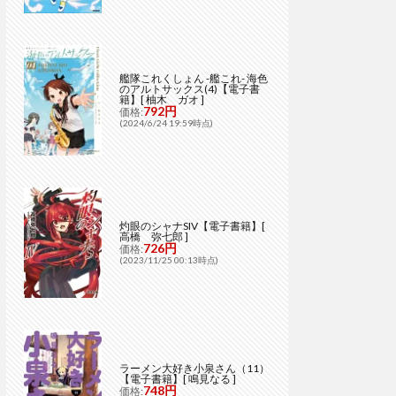
艦隊これくしょん -艦これ- 海色
のアルトサックス(4)【電子書
籍】[ 柚木 ガオ ]
792円
価格:
(2024/6/24 19:59時点)
灼眼のシャナSIV【電子書籍】[
高橋 弥七郎 ]
726円
価格:
(2023/11/25 00:13時点)
ラーメン大好き小泉さん（11）
【電子書籍】[ 鳴見なる ]
748円
価格: