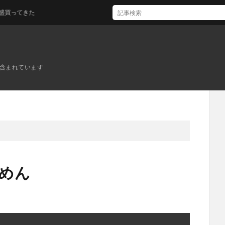
てきた
ンが含まれています
～めん