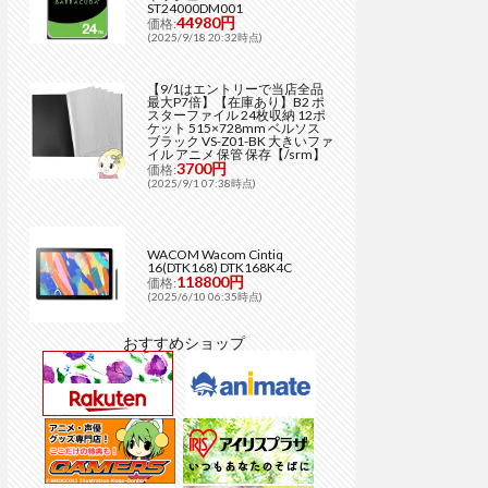
ST24000DM001
44980円
価格:
(2025/9/18 20:32時点)
【9/1はエントリーで当店全品
最大P7倍】【在庫あり】B2 ポ
スターファイル 24枚収納 12ポ
ケット 515×728mm ベルソス
ブラック VS-Z01-BK 大きいファ
イル アニメ 保管 保存【/srm】
3700円
価格:
(2025/9/1 07:38時点)
WACOM Wacom Cintiq
16(DTK168) DTK168K4C
118800円
価格:
(2025/6/10 06:35時点)
おすすめショップ