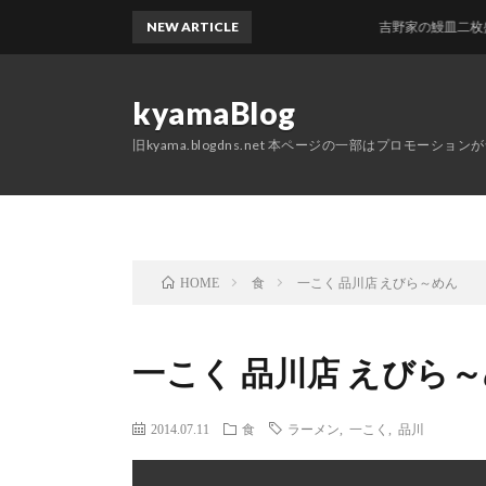
NEW ARTICLE
吉野家の鰻皿二枚盛買っ
kyamaBlog
旧kyama.blogdns.net 本ページの一部はプロモーショ
食
一こく 品川店 えびら～めん
HOME
一こく 品川店 えびら
2014.07.11
食
ラーメン
,
一こく
,
品川