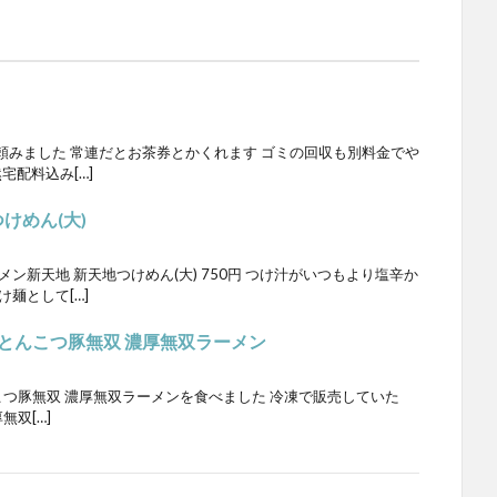
頼みました 常連だとお茶券とかくれます ゴミの回収も別料金でや
然宅配料込み[…]
けめん(大)
ン新天地 新天地つけめん(大) 750円 つけ汁がいつもより塩辛か
麺として[…]
 濃厚とんこつ豚無双 濃厚無双ラーメン
とんこつ豚無双 濃厚無双ラーメンを食べました 冷凍で販売していた
無双[…]