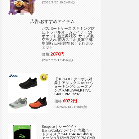
(2023/8/25 10:24時点)
広告:おすすめアイテム
パスポートケース スキミング防
止 トラベルオーガナイザー 13
ポケット 航空券対応 Lサイズ 航
空券入れ 収納 スマホ 貴重品 薄
型 旅行 出張 財布 おしゃれ ポシ
ェット
2070円
価格:
(2026/6/6 17:46時点)
【10％OFFクーポン対
象】アシックス asics ウ
ォーキングシューズ メ
ンズ RAKUWALK FIVE
GRIPS RM-9216
6072円
価格:
(2026/5/13 21:58時点)
Seagate｜シーゲイト
BarraCuda 3.5インチ 内蔵ハー
ドディスク 24TB SATA6Gb/s キ
ャッシュ512MB 7200RPM CMR