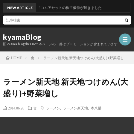
NEW ARTICLE
グッドコムアセットの株主優待が届きました
kyamaBlog
旧kyama.blogdns.net 本ページの一部はプロモーションが含まれています
食
ラーメン新天地 新天地つけめん(大盛り)+野菜増し
HOME
ラーメン新天地 新天地つけめん(大
盛り)+野菜増し
2014.06.26
食
ラーメン
,
ラーメン新天地
,
本八幡