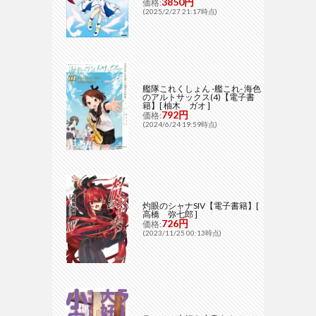
3850円
価格:
(2025/2/27 21:17時点)
艦隊これくしょん -艦これ- 海色
のアルトサックス(4)【電子書
籍】[ 柚木 ガオ ]
792円
価格:
(2024/6/24 19:59時点)
灼眼のシャナSIV【電子書籍】[
高橋 弥七郎 ]
726円
価格:
(2023/11/25 00:13時点)