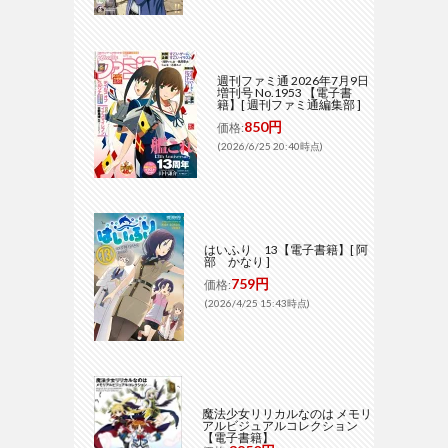
週刊ファミ通 2026年7月9日
増刊号 No.1953 【電子書
籍】[ 週刊ファミ通編集部 ]
850円
価格:
(2026/6/25 20:40時点)
はいふり 13【電子書籍】[ 阿
部 かなり ]
759円
価格:
(2026/4/25 15:43時点)
魔法少女リリカルなのは メモリ
アルビジュアルコレクション
【電子書籍】