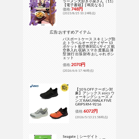
ラーメン大好き小泉さん（11）
【電子書籍】[ 鳴見なる ]
748円
価格:
(2023/8/25 10:24時点)
広告:おすすめアイテム
パスポートケース スキミング防
止 トラベルオーガナイザー 13
ポケット 航空券対応 Lサイズ 航
空券入れ 収納 スマホ 貴重品 薄
型 旅行 出張 財布 おしゃれ ポシ
ェット
2070円
価格:
(2026/6/6 17:46時点)
【10％OFFクーポン対
象】アシックス asics ウ
ォーキングシューズ メ
ンズ RAKUWALK FIVE
GRIPS RM-9216
6072円
価格:
(2026/5/13 21:58時点)
Seagate｜シーゲイト