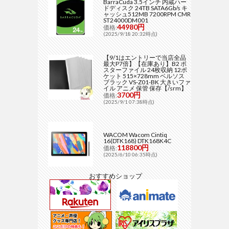
BarraCuda 3.5インチ 内蔵ハー
ドディスク 24TB SATA6Gb/s キ
ャッシュ512MB 7200RPM CMR
ST24000DM001
44980円
価格:
(2025/9/18 20:32時点)
【9/1はエントリーで当店全品
最大P7倍】【在庫あり】B2 ポ
スターファイル 24枚収納 12ポ
ケット 515×728mm ベルソス
ブラック VS-Z01-BK 大きいファ
イル アニメ 保管 保存【/srm】
3700円
価格:
(2025/9/1 07:38時点)
WACOM Wacom Cintiq
16(DTK168) DTK168K4C
118800円
価格:
(2025/6/10 06:35時点)
おすすめショップ