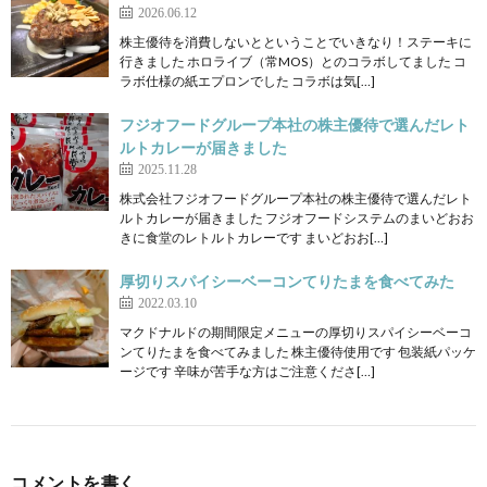
2026.06.12
株主優待を消費しないとということでいきなり！ステーキに
行きました ホロライブ（常MOS）とのコラボしてました コ
ラボ仕様の紙エプロンでした コラボは気[…]
フジオフードグループ本社の株主優待で選んだレト
ルトカレーが届きました
2025.11.28
株式会社フジオフードグループ本社の株主優待で選んだレト
ルトカレーが届きました フジオフードシステムのまいどおお
きに食堂のレトルトカレーです まいどおお[…]
厚切りスパイシーベーコンてりたまを食べてみた
2022.03.10
マクドナルドの期間限定メニューの厚切りスパイシーベーコ
ンてりたまを食べてみました 株主優待使用です 包装紙パッケ
ージです 辛味が苦手な方はご注意くださ[…]
コメントを書く