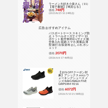
ラーメン大好き小泉さん（11）
【電子書籍】[ 鳴見なる ]
748円
価格:
(2023/8/25 10:24時点)
広告:おすすめアイテム
パスポートケース スキミング防
止 トラベルオーガナイザー 13
ポケット 航空券対応 Lサイズ 航
空券入れ 収納 スマホ 貴重品 薄
型 旅行 出張 財布 おしゃれ ポシ
ェット
2070円
価格:
(2026/6/6 17:46時点)
【10％OFFクーポン対
象】アシックス asics ウ
ォーキングシューズ メ
ンズ RAKUWALK FIVE
GRIPS RM-9216
6072円
価格:
(2026/5/13 21:58時点)