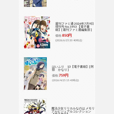
週刊ファミ通 2026年7月9日
増刊号 No.1953 【電子書
籍】[ 週刊ファミ通編集部 ]
850円
価格:
(2026/6/25 20:40時点)
はいふり 13【電子書籍】[ 阿
部 かなり ]
759円
価格:
(2026/4/25 15:43時点)
魔法少女リリカルなのは メモリ
アルビジュアルコレクション