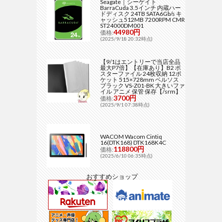
Seagate｜シーゲイト
BarraCuda 3.5インチ 内蔵ハー
ドディスク 24TB SATA6Gb/s キ
ャッシュ512MB 7200RPM CMR
ST24000DM001
44980円
価格:
(2025/9/18 20:32時点)
【9/1はエントリーで当店全品
最大P7倍】【在庫あり】B2 ポ
スターファイル 24枚収納 12ポ
ケット 515×728mm ベルソス
ブラック VS-Z01-BK 大きいファ
イル アニメ 保管 保存【/srm】
3700円
価格:
(2025/9/1 07:38時点)
WACOM Wacom Cintiq
16(DTK168) DTK168K4C
118800円
価格:
(2025/6/10 06:35時点)
おすすめショップ