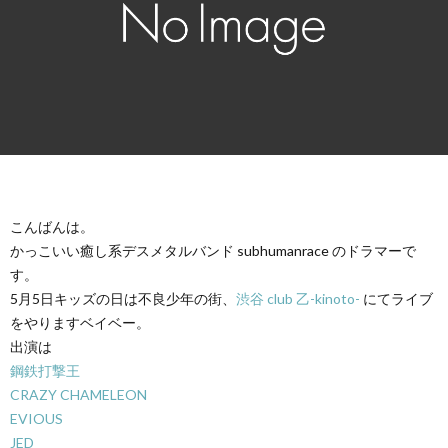
こんばんは。
かっこいい癒し系デスメタルバンド subhumanrace のドラマーで
す。
5月5日キッズの日は不良少年の街、
渋谷 club 乙-kinoto-
にてライブ
をやりますベイベー。
出演は
鋼鉄打撃王
CRAZY CHAMELEON
EVIOUS
JED