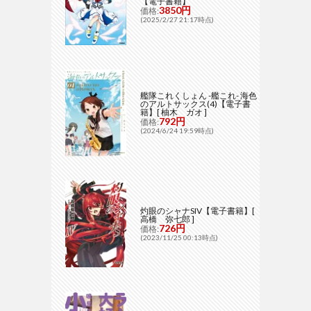
【電子書籍】
3850円
価格:
(2025/2/27 21:17時点)
艦隊これくしょん -艦これ- 海色
のアルトサックス(4)【電子書
籍】[ 柚木 ガオ ]
792円
価格:
(2024/6/24 19:59時点)
灼眼のシャナSIV【電子書籍】[
高橋 弥七郎 ]
726円
価格:
(2023/11/25 00:13時点)