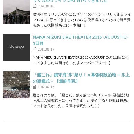
リリカル☆ライブ DAY1行ってきました
2020.01.18
魔法少女リリカルなのは15周年記念イベント リリカル☆ライ
ブ DAY1に行ってきました DAY2は後日追加されたので当日券
もあった模様 場所は代々木第[…]
NANA MIZUKI LIVE THEATER 2015 -ACOUSTIC-
1日目
2015.01.17
NANA MIZUKI LIVE THEATER 2015 -ACOUSTIC-の1日目に行
ってきました 場所はさいたまスーパーアリー[…]
「艦これ」鎮守府“氷”祭りｉｎ幕張特設泊地 －氷上
の観艦式－ 【最終作戦】
2018.07.15
艦これの奇祭、「艦これ」鎮守府“氷”祭りｉｎ幕張特設泊地
－氷上の観艦式－に行ってきました 要約すると物販は最悪、
フードは良かった、公演は最高だった […]