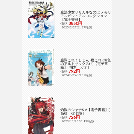
魔法少女リリカルなのは メモリ
アルビジュアルコレクション
【電子書籍】
3850円
価格:
(2025/2/27 21:17時点)
艦隊これくしょん -艦これ- 海色
のアルトサックス(4)【電子書
籍】[ 柚木 ガオ ]
792円
価格:
(2024/6/24 19:59時点)
灼眼のシャナSIV【電子書籍】[
高橋 弥七郎 ]
726円
価格:
(2023/11/25 00:13時点)