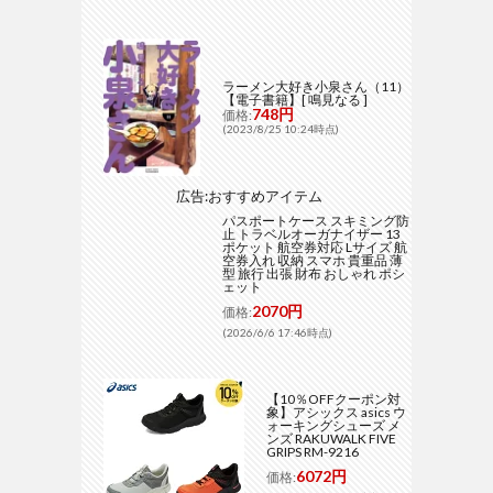
ラーメン大好き小泉さん（11）
【電子書籍】[ 鳴見なる ]
748円
価格:
(2023/8/25 10:24時点)
広告:おすすめアイテム
パスポートケース スキミング防
止 トラベルオーガナイザー 13
ポケット 航空券対応 Lサイズ 航
空券入れ 収納 スマホ 貴重品 薄
型 旅行 出張 財布 おしゃれ ポシ
ェット
2070円
価格:
(2026/6/6 17:46時点)
【10％OFFクーポン対
象】アシックス asics ウ
ォーキングシューズ メ
ンズ RAKUWALK FIVE
GRIPS RM-9216
6072円
価格: