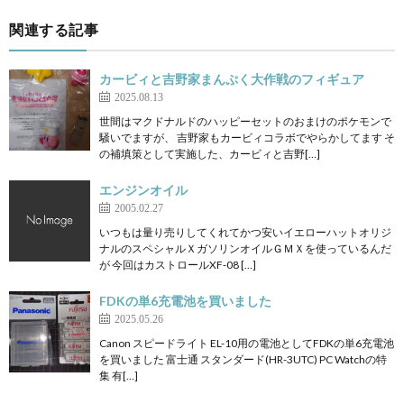
関連する記事
カービィと吉野家まんぷく大作戦のフィギュア
2025.08.13
世間はマクドナルドのハッピーセットのおまけのポケモンで
騒いでますが、 吉野家もカービィコラボでやらかしてます そ
の補填策として実施した、カービィと吉野[…]
エンジンオイル
2005.02.27
いつもは量り売りしてくれてかつ安いイエローハットオリジ
ナルのスペシャルＸガソリンオイルＧＭＸを使っているんだ
が 今回はカストロールXF-08 […]
FDKの単6充電池を買いました
2025.05.26
Canon スピードライト EL-10用の電池としてFDKの単6充電池
を買いました 富士通 スタンダード(HR-3UTC) PC Watchの特
集 有[…]