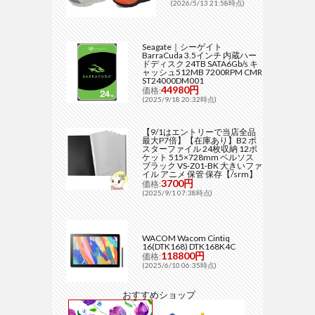
(2026/5/13 21:58時点)
Seagate｜シーゲイト
BarraCuda 3.5インチ 内蔵ハー
ドディスク 24TB SATA6Gb/s キ
ャッシュ512MB 7200RPM CMR
ST24000DM001
44980円
価格:
(2025/9/18 20:32時点)
【9/1はエントリーで当店全品
最大P7倍】【在庫あり】B2 ポ
スターファイル 24枚収納 12ポ
ケット 515×728mm ベルソス
ブラック VS-Z01-BK 大きいファ
イル アニメ 保管 保存【/srm】
3700円
価格:
(2025/9/1 07:38時点)
WACOM Wacom Cintiq
16(DTK168) DTK168K4C
118800円
価格:
(2025/6/10 06:35時点)
おすすめショップ