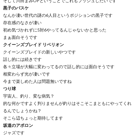
そして川田まみOPということでこれもプッシュしたいです
黒子のバスケ
なんか凄い世代の謎の6人目というポジションの黒子です
存在感のなさが凄い
初め気づかれずに5対6やってるんじゃないかと思った
まぁ面白そうです
クイーンズブレイド リベリオン
クイーンズブレイドの新しいやつです
話し的には続きです
各々立場が大幅に変わってるので話し的には面白そうです
相変わらず光が凄いです
今まで楽しめた人は問題無いですね
つり球
宇宙人、釣り、変な病気？
的な何かですよく判りませんが釣りはそこそこまともにやってくれ
るんでしょうかね？
そこら辺ちょっと期待してます
坂道のアポロン
ジャズです