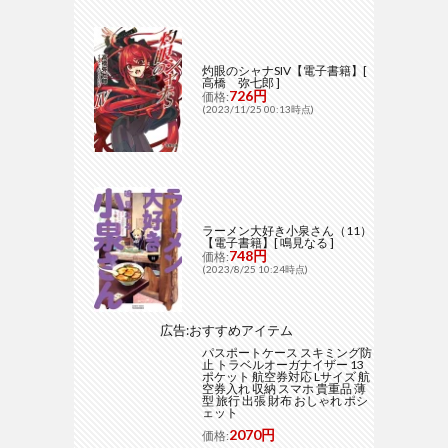
灼眼のシャナSIV【電子書籍】[
高橋 弥七郎 ]
726円
価格:
(2023/11/25 00:13時点)
ラーメン大好き小泉さん（11）
【電子書籍】[ 鳴見なる ]
748円
価格:
(2023/8/25 10:24時点)
広告:おすすめアイテム
パスポートケース スキミング防
止 トラベルオーガナイザー 13
ポケット 航空券対応 Lサイズ 航
空券入れ 収納 スマホ 貴重品 薄
型 旅行 出張 財布 おしゃれ ポシ
ェット
2070円
価格: