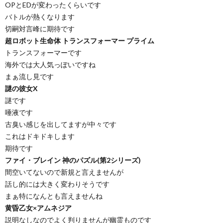
OPとEDが変わったくらいです
バトルが熱くなります
切嗣対言峰に期待です
超ロボット生命体 トランスフォーマー プライム
トランスフォーマーです
海外では大人気っぽいですね
まぁ流し見です
謎の彼女X
謎です
唾液です
古臭い感じを出してますが中々です
これはドキドキします
期待です
ファイ・ブレイン 神のパズル(第2シリーズ)
間空いてないので新規と言えませんが
話し的には大きく変わりそうです
まぁ特になんとも言えませんね
黄昏乙女×アムネジア
説明なしなのでよく判りませんが幽霊ものです