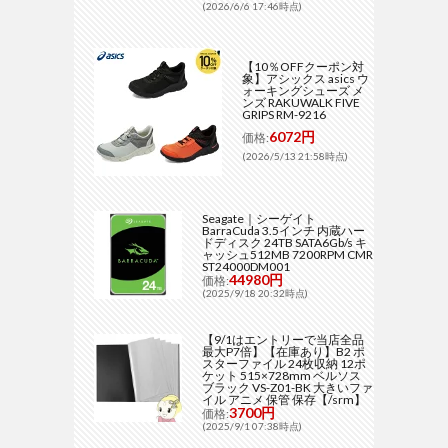
(2026/6/6 17:46時点)
【10％OFFクーポン対
象】アシックス asics ウ
ォーキングシューズ メ
ンズ RAKUWALK FIVE
GRIPS RM-9216
6072円
価格:
(2026/5/13 21:58時点)
Seagate｜シーゲイト
BarraCuda 3.5インチ 内蔵ハー
ドディスク 24TB SATA6Gb/s キ
ャッシュ512MB 7200RPM CMR
ST24000DM001
44980円
価格:
(2025/9/18 20:32時点)
【9/1はエントリーで当店全品
最大P7倍】【在庫あり】B2 ポ
スターファイル 24枚収納 12ポ
ケット 515×728mm ベルソス
ブラック VS-Z01-BK 大きいファ
イル アニメ 保管 保存【/srm】
3700円
価格:
(2025/9/1 07:38時点)