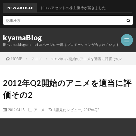
NEW ARTICLE
グッドコムアセットの株主優待が届きました
kyamaBlog
旧kyama.blogdns.net 本ページの一部はプロモーションが含まれています
アニメ
2012年Q2開始のアニメを適当に評価その2
HOME
2012年Q2開始のアニメを適当に評
価その2
2012.04.15
アニメ
1話見たレビュー
,
2012年Q2