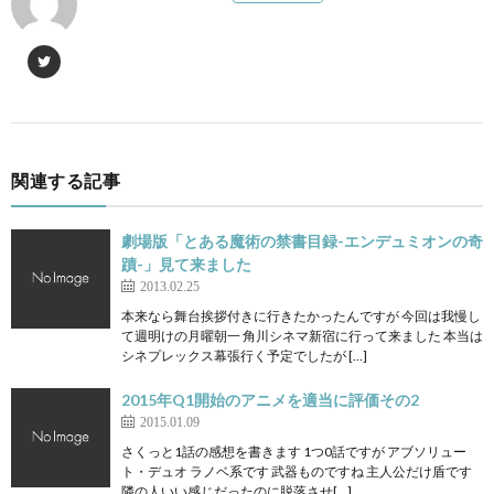
関連する記事
劇場版「とある魔術の禁書目録-エンデュミオンの奇
蹟-」見て来ました
2013.02.25
本来なら舞台挨拶付きに行きたかったんですが 今回は我慢し
て週明けの月曜朝一 角川シネマ新宿に行って来ました 本当は
シネプレックス幕張行く予定でしたが […]
2015年Q1開始のアニメを適当に評価その2
2015.01.09
さくっと1話の感想を書きます 1つ0話ですが アブソリュー
ト・デュオ ラノベ系です 武器ものですね 主人公だけ盾です
隣の人いい感じだったのに脱落させ[…]