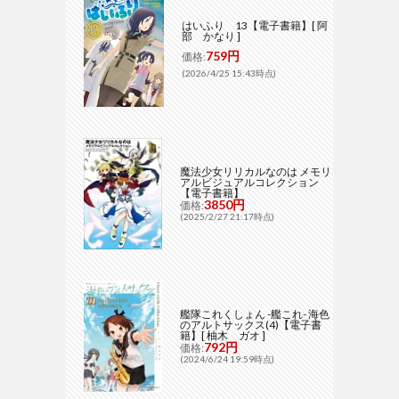
はいふり 13【電子書籍】[ 阿
部 かなり ]
759円
価格:
(2026/4/25 15:43時点)
魔法少女リリカルなのは メモリ
アルビジュアルコレクション
【電子書籍】
3850円
価格:
(2025/2/27 21:17時点)
艦隊これくしょん -艦これ- 海色
のアルトサックス(4)【電子書
籍】[ 柚木 ガオ ]
792円
価格:
(2024/6/24 19:59時点)