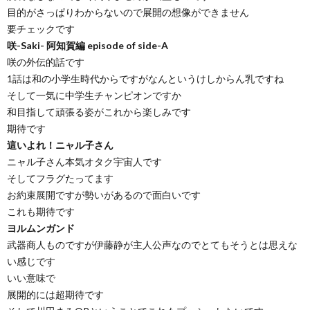
目的がさっぱりわからないので展開の想像ができません
要チェックです
咲-Saki- 阿知賀編 episode of side-A
咲の外伝的話です
1話は和の小学生時代からですがなんというけしからん乳ですね
そして一気に中学生チャンピオンですか
和目指して頑張る姿がこれから楽しみです
期待です
這いよれ！ニャル子さん
ニャル子さん本気オタク宇宙人です
そしてフラグたってます
お約束展開ですが勢いがあるので面白いです
これも期待です
ヨルムンガンド
武器商人ものですが伊藤静が主人公声なのでとてもそうとは思えな
い感じです
いい意味で
展開的には超期待です