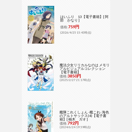
はいふり 13【電子書籍】[ 阿
部 かなり ]
759円
価格:
(2026/4/25 15:43時点)
魔法少女リリカルなのは メモリ
アルビジュアルコレクション
【電子書籍】
3850円
価格:
(2025/2/27 21:17時点)
艦隊これくしょん -艦これ- 海色
のアルトサックス(4)【電子書
籍】[ 柚木 ガオ ]
792円
価格:
(2024/6/24 19:59時点)