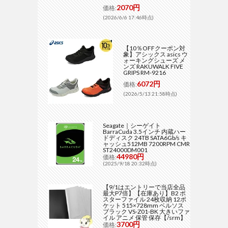
2070円
価格:
(2026/6/6 17:46時点)
【10％OFFクーポン対
象】アシックス asics ウ
ォーキングシューズ メ
ンズ RAKUWALK FIVE
GRIPS RM-9216
6072円
価格:
(2026/5/13 21:58時点)
Seagate｜シーゲイト
BarraCuda 3.5インチ 内蔵ハー
ドディスク 24TB SATA6Gb/s キ
ャッシュ512MB 7200RPM CMR
ST24000DM001
44980円
価格:
(2025/9/18 20:32時点)
【9/1はエントリーで当店全品
最大P7倍】【在庫あり】B2 ポ
スターファイル 24枚収納 12ポ
ケット 515×728mm ベルソス
ブラック VS-Z01-BK 大きいファ
イル アニメ 保管 保存【/srm】
3700円
価格: