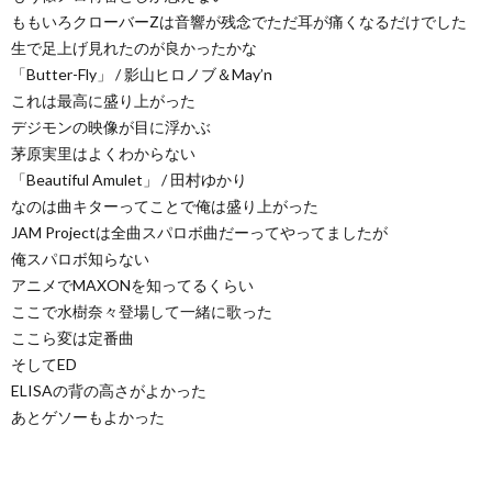
ももいろクローバーZは音響が残念でただ耳が痛くなるだけでした
生で足上げ見れたのが良かったかな
「Butter-Fly」 / 影山ヒロノブ＆May’n
これは最高に盛り上がった
デジモンの映像が目に浮かぶ
茅原実里はよくわからない
「Beautiful Amulet」 / 田村ゆかり
なのは曲キターってことで俺は盛り上がった
JAM Projectは全曲スパロボ曲だーってやってましたが
俺スパロボ知らない
アニメでMAXONを知ってるくらい
ここで水樹奈々登場して一緒に歌った
ここら変は定番曲
そしてED
ELISAの背の高さがよかった
あとゲソーもよかった