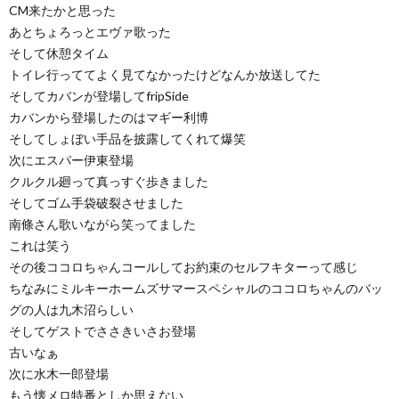
CM来たかと思った
あとちょろっとエヴァ歌った
そして休憩タイム
トイレ行っててよく見てなかったけどなんか放送してた
そしてカバンが登場してfripSide
カバンから登場したのはマギー利博
そしてしょぼい手品を披露してくれて爆笑
次にエスパー伊東登場
クルクル廻って真っすぐ歩きました
そしてゴム手袋破裂させました
南條さん歌いながら笑ってました
これは笑う
その後ココロちゃんコールしてお約束のセルフキターって感じ
ちなみにミルキーホームズサマースペシャルのココロちゃんのバッ
グの人は九木沼らしい
そしてゲストでささきいさお登場
古いなぁ
次に水木一郎登場
もう懐メロ特番としか思えない