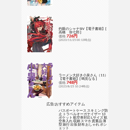
灼眼のシャナSIV【電子書籍】[
高橋 弥七郎 ]
726円
価格:
(2023/11/25 00:13時点)
ラーメン大好き小泉さん（11）
【電子書籍】[ 鳴見なる ]
748円
価格:
(2023/8/25 10:24時点)
広告:おすすめアイテム
パスポートケース スキミング防
止 トラベルオーガナイザー 13
ポケット 航空券対応 Lサイズ 航
空券入れ 収納 スマホ 貴重品 薄
型 旅行 出張 財布 おしゃれ ポシ
ェット