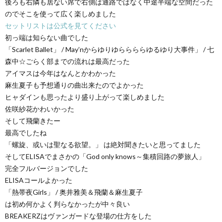
後ろも右隣も居ない席で右側は通路ではなく中途半端な空間だった
のでそこを使って広く楽しめました
セットリストは公式を見てください
初っ端は知らない曲でした
「Scarlet Ballet」 / May’nからゆりゆららららゆるゆり大事件」 / 七
森中☆ごらく部までの流れは最高だった
アイマスは今年はなんとかわかった
麻生夏子も予想通りの曲出来たのでよかった
ヒャダインも思ったより盛り上がって楽しめました
佐咲紗花かわいかった
そして飛蘭きたー
最高でしたね
「螺旋、或いは聖なる欲望。」 は絶対聞きたいと思ってました
そしてELISAでまさかの「God only knows～集積回路の夢旅人」
完全フルバージョンでした
ELISAコールよかった
「熱帯夜Girls」 / 奥井雅美＆飛蘭＆麻生夏子
は初め何かよく判らなかったが中々良い
BREAKERZはヴァンガードな登場の仕方をした