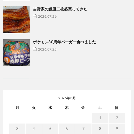
吉野家の鰻皿二枚盛買ってきた
2026.07.26
ポケモン30周年バーガー食べました
2026.07.25
2026年8月
月
火
水
木
金
土
日
1
2
3
4
5
6
7
8
9