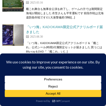
2025.03.16
艦これ舞台も無事全公演を終了し、ゲームの方では期間限定
海域が開始しました 衣笠さんも平常運転です 前段作戦は北海
道防衛作戦です E1 大湊警備府/津軽[…]
「いつ海」KADOKAWA限定公式アクリルボード届
きました
2025.08.30
「いつ海」KADOKAWA限定公式アクリルボード＆「艦こ
れ」公式シール(時雨)付属限定セットが届きました 買うには
Blu-ray＆DVD『「艦これ」い[…]
艦これ2023早春イベント 絶対防衛線！「小笠原兵
団」救援 E3 Heywood L. Edwards堀
2023.05.01
E3でHeywood L. Edwards堀です 潜水母艦と潜水艦を入れま
した 基地航空隊はボスに、あとは道中に砲撃支援を入れまし
た 友軍も来たのでS[…]