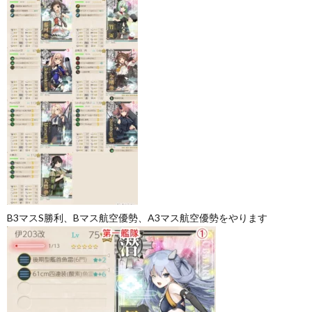
B3マスS勝利、Bマス航空優勢、A3マス航空優勢をやります