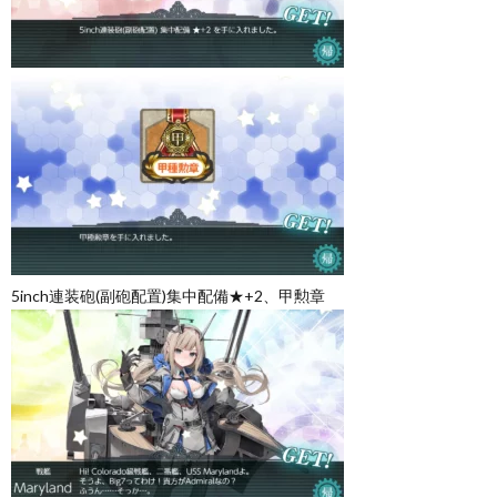
5inch連装砲(副砲配置)集中配備★+2、甲勲章