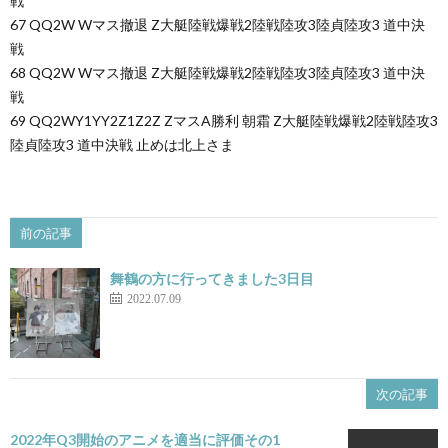
戦
67 QQ2W Wマス撤退 Z大艇陸戦爆戦2陸戦陸攻3陸貞陸攻3 道中決
戦
68 QQ2W Wマス撤退 Z大艇陸戦爆戦2陸戦陸攻3陸貞陸攻3 道中決
戦
69 QQ2WY1YY2Z1Z2Z ZマスA勝利 朝霜 Z大艇陸戦爆戦2陸戦陸攻3
陸貞陸攻3 道中決戦 止めは北上さま
前の記事
舞鶴の方に行ってきました3日目
2022.07.09
次の記事
2022年Q3開始のアニメを適当に評価その1