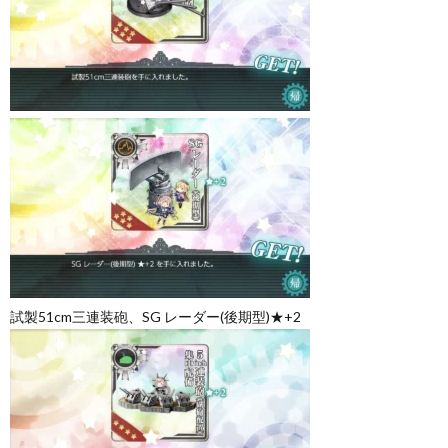
試製51cm三連装砲、SG レーダー(後期型)★+2