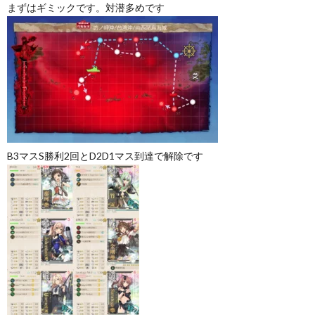
まずはギミックです。対潜多めです
B3マスS勝利2回とD2D1マス到達で解除です