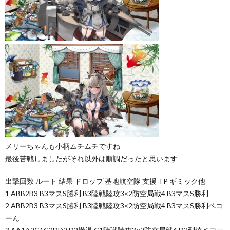
メリーちゃんも小柄ムチムチですね
最後苦戦しましたがそれ以外は順調だったと思います
出撃回数 ルート 結果 ドロップ 基地航空隊 支援 TP ギミック他
1 ABB2B3 B3マスS勝利 B3陸戦陸攻3×2防空局戦4 B3マスS勝利
2 ABB2B3 B3マスS勝利 B3陸戦陸攻3×2防空局戦4 B3マスS勝利ペコ
ーん