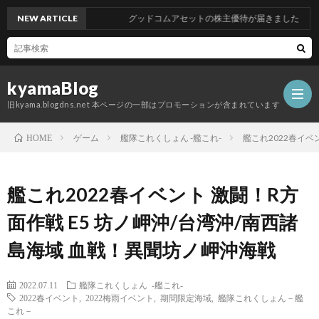
NEW ARTICLE
グッドコムアセットの株主優待が届きました
kyamaBlog
旧kyama.blogdns.net 本ページの一部はプロモーションが含まれています
ゲーム
艦隊これくしょん -艦これ-
艦これ2022春イベ
HOME
艦これ2022春イベント 激闘！R方
面作戦 E5 坊ノ岬沖/台湾沖/南西諸
島海域 血戦！異聞坊ノ岬沖海戦
2022.07.11
艦隊これくしょん -艦これ-
2022春イベント
,
2022梅雨イベント
,
期間限定海域
,
艦隊これくしょん－艦
これ－