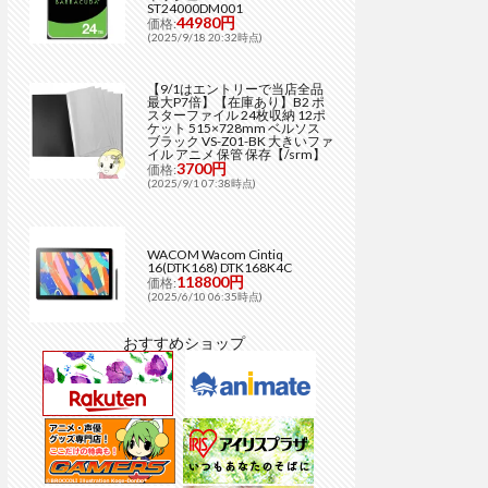
ST24000DM001
44980円
価格:
(2025/9/18 20:32時点)
【9/1はエントリーで当店全品
最大P7倍】【在庫あり】B2 ポ
スターファイル 24枚収納 12ポ
ケット 515×728mm ベルソス
ブラック VS-Z01-BK 大きいファ
イル アニメ 保管 保存【/srm】
3700円
価格:
(2025/9/1 07:38時点)
WACOM Wacom Cintiq
16(DTK168) DTK168K4C
118800円
価格:
(2025/6/10 06:35時点)
おすすめショップ