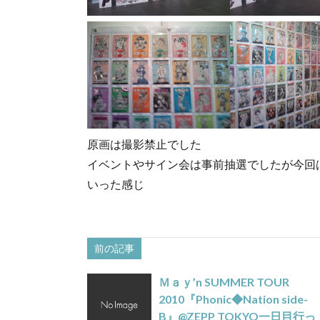
原画は撮影禁止でした
イベントやサイン会は事前抽選でしたが今回
いった感じ
前の記事
Ｍａｙ’n SUMMER TOUR
2010『Phonic◆Nation side-
B』@ZEPP TOKYO一日目行っ