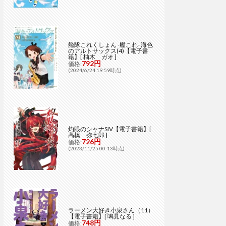
艦隊これくしょん -艦これ- 海色
のアルトサックス(4)【電子書
籍】[ 柚木 ガオ ]
792円
価格:
(2024/6/24 19:59時点)
灼眼のシャナSIV【電子書籍】[
高橋 弥七郎 ]
726円
価格:
(2023/11/25 00:13時点)
ラーメン大好き小泉さん（11）
【電子書籍】[ 鳴見なる ]
748円
価格: