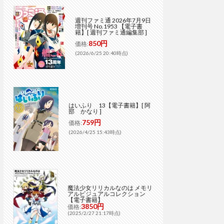
週刊ファミ通 2026年7月9日
増刊号 No.1953 【電子書
籍】[ 週刊ファミ通編集部 ]
850円
価格:
(2026/6/25 20:40時点)
はいふり 13【電子書籍】[ 阿
部 かなり ]
759円
価格:
(2026/4/25 15:43時点)
魔法少女リリカルなのは メモリ
アルビジュアルコレクション
【電子書籍】
3850円
価格:
(2025/2/27 21:17時点)