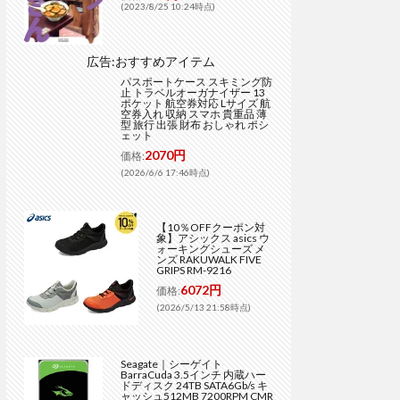
(2023/8/25 10:24時点)
広告:おすすめアイテム
パスポートケース スキミング防
止 トラベルオーガナイザー 13
ポケット 航空券対応 Lサイズ 航
空券入れ 収納 スマホ 貴重品 薄
型 旅行 出張 財布 おしゃれ ポシ
ェット
2070円
価格:
(2026/6/6 17:46時点)
【10％OFFクーポン対
象】アシックス asics ウ
ォーキングシューズ メ
ンズ RAKUWALK FIVE
GRIPS RM-9216
6072円
価格:
(2026/5/13 21:58時点)
Seagate｜シーゲイト
BarraCuda 3.5インチ 内蔵ハー
ドディスク 24TB SATA6Gb/s キ
ャッシュ512MB 7200RPM CMR