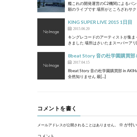
艦これの開発運営のC2機関によるバン
願のライブです 場所がところざわサク
KING SUPER LIVE 2015 1日目
2015.06.20
キングレコードのアーティストが集まってのア
きました 場所はさいたまスーパーアリ[
8beat Story 音の杜学園購買部 i
2017.04.15
8beat Story 音の杜学園購買部 in 
全然知りません 最[…]
コメントを書く
※
が付い
メールアドレスが公開されることはありません。
コメント