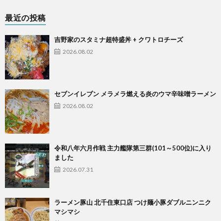
最近の投稿
吉野家のスタミナ超特盛丼 + クワトロチーズ
2026.08.02
セブンイレブン メラメラ燃える炎のウマ辛味噌ラーメン
2026.08.02
令和八年六月作戦 主力艦隊第三群(101～500位)に入り
ました
2026.07.31
ラーメン豚山 北千住東口店 つけ麺小豚ダブルニンニク
マシマシ