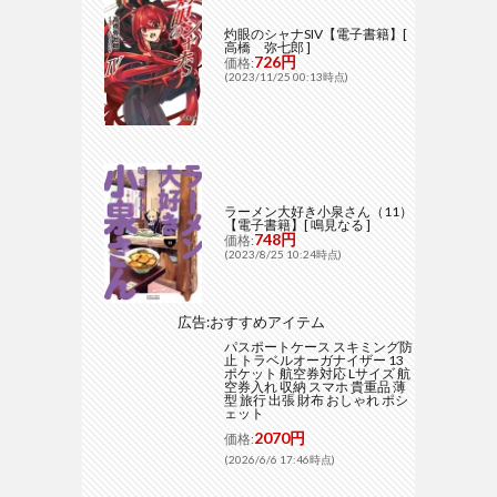
灼眼のシャナSIV【電子書籍】[
高橋 弥七郎 ]
726円
価格:
(2023/11/25 00:13時点)
ラーメン大好き小泉さん（11）
【電子書籍】[ 鳴見なる ]
748円
価格:
(2023/8/25 10:24時点)
広告:おすすめアイテム
パスポートケース スキミング防
止 トラベルオーガナイザー 13
ポケット 航空券対応 Lサイズ 航
空券入れ 収納 スマホ 貴重品 薄
型 旅行 出張 財布 おしゃれ ポシ
ェット
2070円
価格:
(2026/6/6 17:46時点)