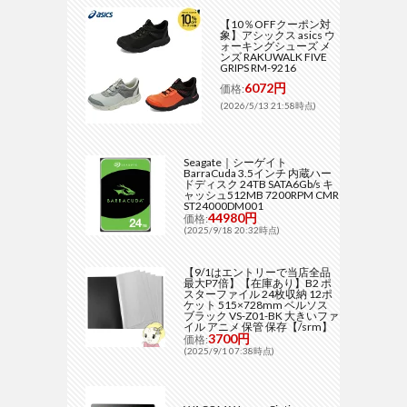
【10％OFFクーポン対
象】アシックス asics ウ
ォーキングシューズ メ
ンズ RAKUWALK FIVE
GRIPS RM-9216
6072円
価格:
(2026/5/13 21:58時点)
Seagate｜シーゲイト
BarraCuda 3.5インチ 内蔵ハー
ドディスク 24TB SATA6Gb/s キ
ャッシュ512MB 7200RPM CMR
ST24000DM001
44980円
価格:
(2025/9/18 20:32時点)
【9/1はエントリーで当店全品
最大P7倍】【在庫あり】B2 ポ
スターファイル 24枚収納 12ポ
ケット 515×728mm ベルソス
ブラック VS-Z01-BK 大きいファ
イル アニメ 保管 保存【/srm】
3700円
価格:
(2025/9/1 07:38時点)