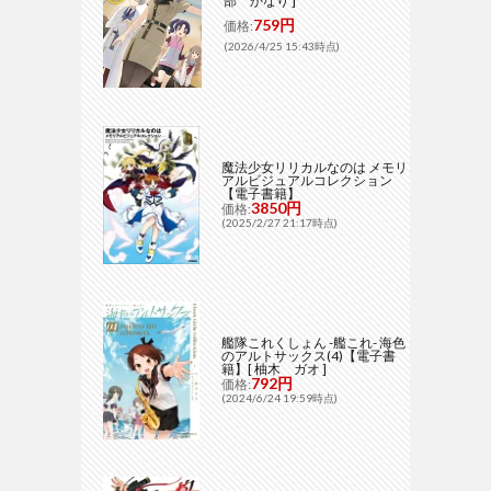
部 かなり ]
759円
価格:
(2026/4/25 15:43時点)
魔法少女リリカルなのは メモリ
アルビジュアルコレクション
【電子書籍】
3850円
価格:
(2025/2/27 21:17時点)
艦隊これくしょん -艦これ- 海色
のアルトサックス(4)【電子書
籍】[ 柚木 ガオ ]
792円
価格:
(2024/6/24 19:59時点)