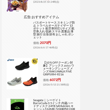
(2023/8/25 10:24時点)
広告:おすすめアイテム
パスポートケース スキミング防
止 トラベルオーガナイザー 13
ポケット 航空券対応 Lサイズ 航
空券入れ 収納 スマホ 貴重品 薄
型 旅行 出張 財布 おしゃれ ポシ
ェット
2070円
価格:
(2026/6/6 17:46時点)
【10％OFFクーポン対
象】アシックス asics ウ
ォーキングシューズ メ
ンズ RAKUWALK FIVE
GRIPS RM-9216
6072円
価格:
(2026/5/13 21:58時点)
Seagate｜シーゲイト
BarraCuda 3.5インチ 内蔵ハー
ドディスク 24TB SATA6Gb/s キ
ャッシュ512MB 7200RPM CMR