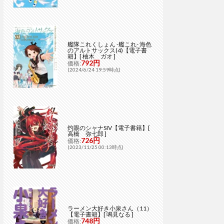
艦隊これくしょん -艦これ- 海色
のアルトサックス(4)【電子書
籍】[ 柚木 ガオ ]
792円
価格:
(2024/6/24 19:59時点)
灼眼のシャナSIV【電子書籍】[
高橋 弥七郎 ]
726円
価格:
(2023/11/25 00:13時点)
ラーメン大好き小泉さん（11）
【電子書籍】[ 鳴見なる ]
748円
価格: