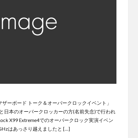
 新マザーボード トーク＆オーバークロックイベント」
と日本のオーバークロッカーの方(名前失念)で行われ
 ASRock X99 Extreme4でのオーバークロック実演イベン
Hzはあっさり越えましたと […]