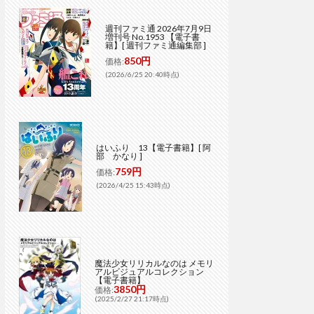
週刊ファミ通 2026年7月9日
増刊号 No.1953 【電子書
籍】[ 週刊ファミ通編集部 ]
850円
価格:
(2026/6/25 20:40時点)
はいふり 13【電子書籍】[ 阿
部 かなり ]
759円
価格:
(2026/4/25 15:43時点)
魔法少女リリカルなのは メモリ
アルビジュアルコレクション
【電子書籍】
3850円
価格:
(2025/2/27 21:17時点)