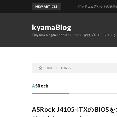
NEW ARTICLE
グッドコムアセットの株主優待が
kyamaBlog
旧kyama.blogdns.net 本ページの一部はプロモーショ
ASRock
HOME
ASRock
ASRock J4105-ITXのB