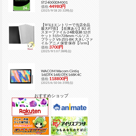
ST24000DM001
44980円
価格:
(2025/9/18 20:32時点)
【9/1はエントリーで当店全品
最大P7倍】【在庫あり】B2 ポ
スターファイル 24枚収納 12ポ
ケット 515×728mm ベルソス
ブラック VS-Z01-BK 大きいファ
イル アニメ 保管 保存【/srm】
3700円
価格:
(2025/9/1 07:38時点)
WACOM Wacom Cintiq
16(DTK168) DTK168K4C
118800円
価格:
(2025/6/10 06:35時点)
おすすめショップ