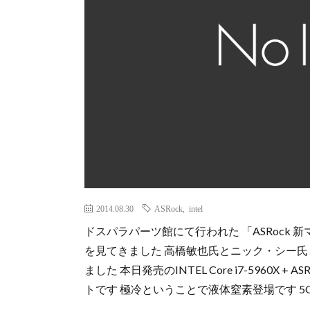
2014.08.30
ASRock
,
intel
ドスパラパーツ館にて行われた 「ASRock
を見てきました 高橋敏也氏とニック・シー氏
ました 本日発売のINTEL Core i7-5960X +
トです 極冷ということで液体窒素登場です 5G