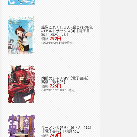
艦隊これくしょん -艦これ- 海色
のアルトサックス(4)【電子書
籍】[ 柚木 ガオ ]
792円
価格:
(2024/6/24 19:59時点)
灼眼のシャナSIV【電子書籍】[
高橋 弥七郎 ]
726円
価格:
(2023/11/25 00:13時点)
ラーメン大好き小泉さん（11）
【電子書籍】[ 鳴見なる ]
748円
価格: