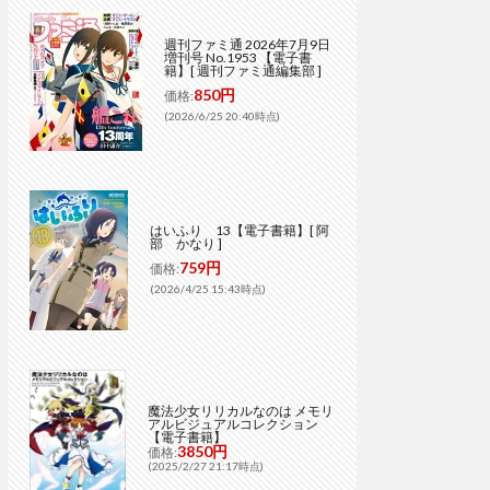
週刊ファミ通 2026年7月9日
増刊号 No.1953 【電子書
籍】[ 週刊ファミ通編集部 ]
850円
価格:
(2026/6/25 20:40時点)
はいふり 13【電子書籍】[ 阿
部 かなり ]
759円
価格:
(2026/4/25 15:43時点)
魔法少女リリカルなのは メモリ
アルビジュアルコレクション
【電子書籍】
3850円
価格:
(2025/2/27 21:17時点)