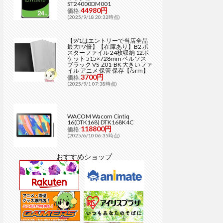
ST24000DM001
44980円
価格:
(2025/9/18 20:32時点)
【9/1はエントリーで当店全品
最大P7倍】【在庫あり】B2 ポ
スターファイル 24枚収納 12ポ
ケット 515×728mm ベルソス
ブラック VS-Z01-BK 大きいファ
イル アニメ 保管 保存【/srm】
3700円
価格:
(2025/9/1 07:38時点)
WACOM Wacom Cintiq
16(DTK168) DTK168K4C
118800円
価格:
(2025/6/10 06:35時点)
おすすめショップ