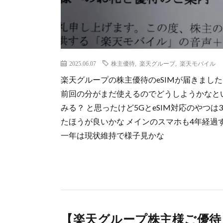
2025.06.07
株主優待
,
楽天グループ
,
楽天モバイル
楽天グループの株主優待のeSIMが届きました
前回の分がまだ使えるのでどうしようかなと
みる？ と思ったけど5GとeSIM対応のやつ
たほうが良いかな メインのスマホも4年経過
一年は現状維持で様子見かな
【楽天グループ株主様ご優待