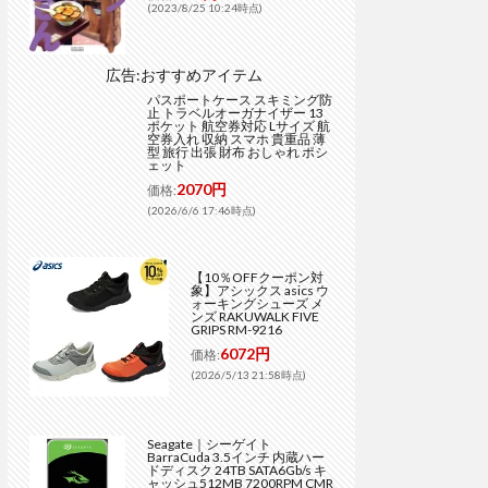
(2023/8/25 10:24時点)
広告:おすすめアイテム
パスポートケース スキミング防
止 トラベルオーガナイザー 13
ポケット 航空券対応 Lサイズ 航
空券入れ 収納 スマホ 貴重品 薄
型 旅行 出張 財布 おしゃれ ポシ
ェット
2070円
価格:
(2026/6/6 17:46時点)
【10％OFFクーポン対
象】アシックス asics ウ
ォーキングシューズ メ
ンズ RAKUWALK FIVE
GRIPS RM-9216
6072円
価格:
(2026/5/13 21:58時点)
Seagate｜シーゲイト
BarraCuda 3.5インチ 内蔵ハー
ドディスク 24TB SATA6Gb/s キ
ャッシュ512MB 7200RPM CMR