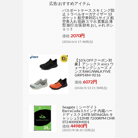
広告:おすすめアイテム
パスポートケース スキミング防
止 トラベルオーガナイザー 13
ポケット 航空券対応 Lサイズ 航
空券入れ 収納 スマホ 貴重品 薄
型 旅行 出張 財布 おしゃれ ポシ
ェット
2070円
価格:
(2026/6/6 17:46時点)
【10％OFFクーポン対
象】アシックス asics ウ
ォーキングシューズ メ
ンズ RAKUWALK FIVE
GRIPS RM-9216
6072円
価格:
(2026/5/13 21:58時点)
Seagate｜シーゲイト
BarraCuda 3.5インチ 内蔵ハー
ドディスク 24TB SATA6Gb/s キ
ャッシュ512MB 7200RPM CMR
ST24000DM001
44980円
価格:
(2025/9/18 20:32時点)