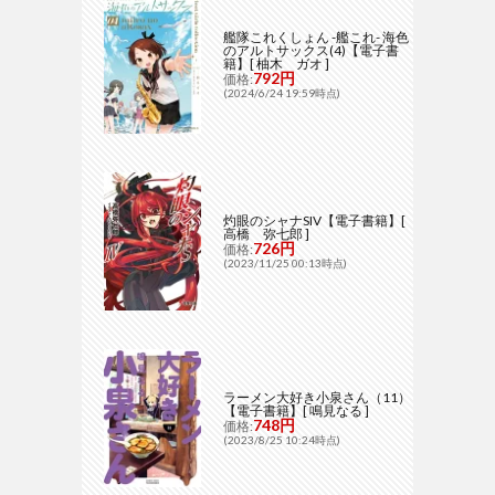
艦隊これくしょん -艦これ- 海色
のアルトサックス(4)【電子書
籍】[ 柚木 ガオ ]
792円
価格:
(2024/6/24 19:59時点)
灼眼のシャナSIV【電子書籍】[
高橋 弥七郎 ]
726円
価格:
(2023/11/25 00:13時点)
ラーメン大好き小泉さん（11）
【電子書籍】[ 鳴見なる ]
748円
価格:
(2023/8/25 10:24時点)