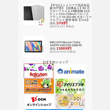
【9/1はエントリーで当店全品
最大P7倍】【在庫あり】B2 ポ
スターファイル 24枚収納 12ポ
ケット 515×728mm ベルソス
ブラック VS-Z01-BK 大きいファ
イル アニメ 保管 保存【/srm】
3700円
価格:
(2025/9/1 07:38時点)
WACOM Wacom Cintiq
16(DTK168) DTK168K4C
118800円
価格:
(2025/6/10 06:35時点)
おすすめショップ