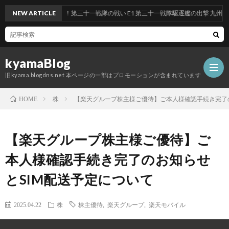
ト 前段作戦：反撃！第三十一戦隊の戦い E1 第三十一戦隊駆逐艦の出撃 九州沖/南西
NEW ARTICLE
kyamaBlog
旧kyama.blogdns.net 本ページの一部はプロモーションが含まれています
株
【楽天グループ株主様ご優待】ご本人様確認手続き完了の
HOME
【楽天グループ株主様ご優待】ご
本人様確認手続き完了のお知らせ
とSIM配送予定について
2025.04.22
株
株主優待
,
楽天グループ
,
楽天モバイル