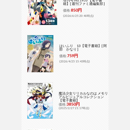
増刊号 No.1953 【電子書
籍】[ 週刊ファミ通編集部 ]
850円
価格:
(2026/6/25 20:40時点)
はいふり 13【電子書籍】[ 阿
部 かなり ]
759円
価格:
(2026/4/25 15:43時点)
魔法少女リリカルなのは メモリ
アルビジュアルコレクション
【電子書籍】
3850円
価格:
(2025/2/27 21:17時点)